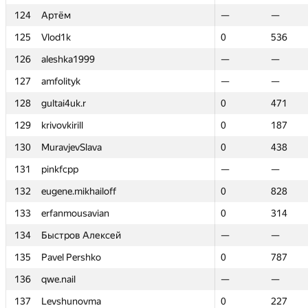
124
124
Артём
Артём
—
—
—
—
125
125
Vlod1k
Vlod1k
0
0
536
536
126
126
aleshka1999
aleshka1999
—
—
—
—
127
127
amfolityk
amfolityk
—
—
—
—
128
128
gultai4uk.r
gultai4uk.r
0
0
471
471
129
129
krivovkirill
krivovkirill
0
0
187
187
130
130
MuravjevSlava
MuravjevSlava
0
0
438
438
131
131
pinkfcpp
pinkfcpp
—
—
—
—
132
132
eugene.mikhailoff
eugene.mikhailoff
0
0
828
828
133
133
erfanmousavian
erfanmousavian
0
0
314
314
134
134
Быстров Алексей
Быстров Алексей
—
—
—
—
135
135
Pavel Pershko
Pavel Pershko
0
0
787
787
136
136
qwe.nail
qwe.nail
—
—
—
—
137
137
Levshunovma
Levshunovma
0
0
227
227