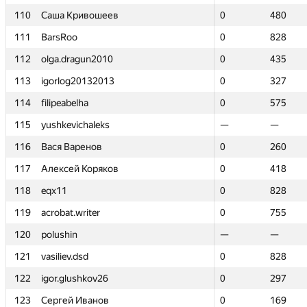
110
110
Саша Кривошеев
Саша Кривошеев
0
0
480
480
111
111
BarsRoo
BarsRoo
0
0
828
828
112
112
olga.dragun2010
olga.dragun2010
0
0
435
435
113
113
igorlog20132013
igorlog20132013
0
0
327
327
114
114
filipeabelha
filipeabelha
0
0
575
575
115
115
yushkevichaleks
yushkevichaleks
—
—
—
—
116
116
Вася Варенов
Вася Варенов
0
0
260
260
117
117
Алексей Коряков
Алексей Коряков
0
0
418
418
118
118
eqx11
eqx11
0
0
828
828
119
119
acrobat.writer
acrobat.writer
0
0
755
755
120
120
polushin
polushin
—
—
—
—
121
121
vasiliev.dsd
vasiliev.dsd
0
0
828
828
122
122
igor.glushkov26
igor.glushkov26
0
0
297
297
123
123
Сергей Иванов
Сергей Иванов
0
0
169
169