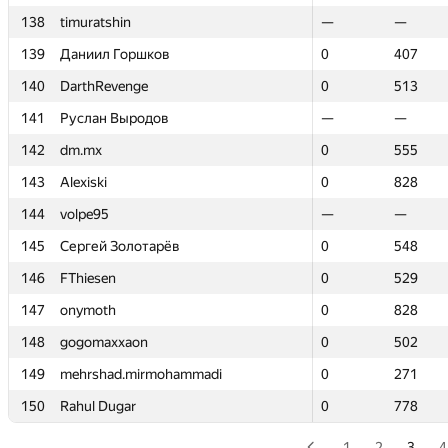
138
138
timuratshin
timuratshin
—
—
—
—
139
139
Даниил Горшков
Даниил Горшков
0
0
407
407
140
140
DarthRevenge
DarthRevenge
0
0
513
513
141
141
Руслан Выродов
Руслан Выродов
—
—
—
—
142
142
dm.mx
dm.mx
0
0
555
555
143
143
Alexiski
Alexiski
0
0
828
828
144
144
volpe95
volpe95
—
—
—
—
145
145
Сергей Золотарёв
Сергей Золотарёв
0
0
548
548
146
146
FThiesen
FThiesen
0
0
529
529
147
147
onymoth
onymoth
0
0
828
828
148
148
gogomaxxaon
gogomaxxaon
0
0
502
502
149
149
mehrshad.mirmohammadi
mehrshad.mirmohammadi
0
0
271
271
150
150
Rahul Dugar
Rahul Dugar
0
0
778
778
1
2
3
4