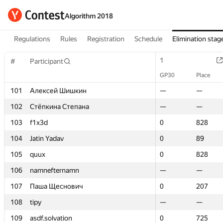
Algorithm 2018
Regulations
Rules
Registration
Schedule
Elimination stag
1
1
#
#
Participant
Participant
GP30
GP30
Place
Place
101
101
Алексей Шишкин
Алексей Шишкин
—
—
—
—
102
102
Стёпкина Степана
Стёпкина Степана
—
—
—
—
103
103
f1x3d
f1x3d
0
0
828
828
104
104
Jatin Yadav
Jatin Yadav
0
0
89
89
105
105
quux
quux
0
0
828
828
106
106
namnefternamn
namnefternamn
—
—
—
—
107
107
Паша Щеснович
Паша Щеснович
0
0
207
207
108
108
tipy
tipy
—
—
—
—
109
109
asdf.solvation
asdf.solvation
0
0
725
725