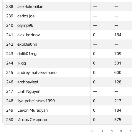
238
238
alex-lokomilan
alex-lokomilan
—
—
—
—
239
239
carlos.joa
carlos.joa
—
—
—
—
240
240
olymp96
olymp96
—
—
—
—
241
241
alex-kozinov
alex-kozinov
0
0
164
164
242
242
expl0si0nn
expl0si0nn
—
—
—
—
243
243
dolik01reg
dolik01reg
0
0
709
709
244
244
jk.qq
jk.qq
0
0
501
501
245
245
andrey.matveev.mano
andrey.matveev.mano
0
0
600
600
246
246
archbayleef
archbayleef
0
0
128
128
247
247
Linh Nguyen
Linh Nguyen
—
—
—
—
248
248
ilya-pchelintsev1999
ilya-pchelintsev1999
0
0
217
217
249
249
Levon Muradyan
Levon Muradyan
0
0
184
184
250
250
Игорь Смирнов
Игорь Смирнов
0
0
575
575
1
2
3
4