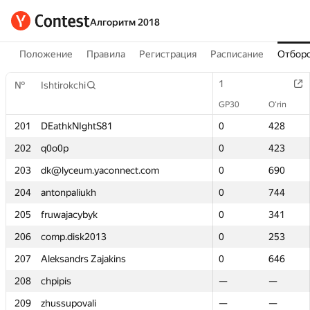
Алгоритм 2018
Положение
Правила
Регистрация
Расписание
Отборо
1
1
№
№
Ishtirokchi
Ishtirokchi
GP30
GP30
O‘rin
O‘rin
201
201
DEathkNIghtS81
DEathkNIghtS81
0
0
428
428
202
202
q0o0p
q0o0p
0
0
423
423
203
203
dk@lyceum.yaconnect.com
dk@lyceum.yaconnect.com
0
0
690
690
204
204
antonpaliukh
antonpaliukh
0
0
744
744
205
205
fruwajacybyk
fruwajacybyk
0
0
341
341
206
206
comp.disk2013
comp.disk2013
0
0
253
253
207
207
Aleksandrs Zajakins
Aleksandrs Zajakins
0
0
646
646
208
208
chpipis
chpipis
—
—
—
—
209
209
zhussupovali
zhussupovali
—
—
—
—