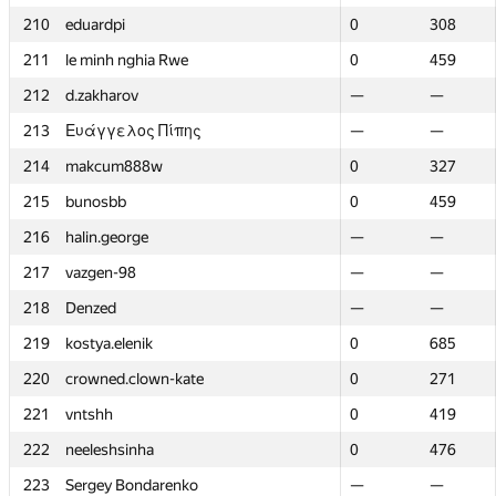
210
210
eduardpi
eduardpi
0
0
308
308
211
211
le minh nghia Rwe
le minh nghia Rwe
0
0
459
459
212
212
d.zakharov
d.zakharov
—
—
—
—
213
213
Ευάγγελος Πίπης
Ευάγγελος Πίπης
—
—
—
—
214
214
makcum888w
makcum888w
0
0
327
327
215
215
bunosbb
bunosbb
0
0
459
459
216
216
halin.george
halin.george
—
—
—
—
217
217
vazgen-98
vazgen-98
—
—
—
—
218
218
Denzed
Denzed
—
—
—
—
219
219
kostya.elenik
kostya.elenik
0
0
685
685
220
220
crowned.clown-kate
crowned.clown-kate
0
0
271
271
221
221
vntshh
vntshh
0
0
419
419
222
222
neeleshsinha
neeleshsinha
0
0
476
476
223
223
Sergey Bondarenko
Sergey Bondarenko
—
—
—
—