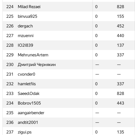
224
224
Milad Rezaei
Milad Rezaei
0
0
828
828
225
225
binvua925
binvua925
0
0
155
155
226
226
dergach
dergach
0
0
452
452
227
227
mzuenni
mzuenni
0
0
440
440
228
228
IO2I839
IO2I839
0
0
137
137
229
229
MehrunesArtem
MehrunesArtem
0
0
337
337
230
230
Дмитрий Чернякин
Дмитрий Чернякин
—
—
—
—
231
231
cvonder0
cvonder0
—
—
—
—
232
232
hamletfiis
hamletfiis
0
0
337
337
233
233
Saeed.Odak
Saeed.Odak
0
0
828
828
234
234
Bobrov1505
Bobrov1505
0
0
443
443
235
235
aangairbender
aangairbender
—
—
—
—
236
236
andtit2001
andtit2001
—
—
—
—
237
237
zigui.ps
zigui.ps
0
0
135
135