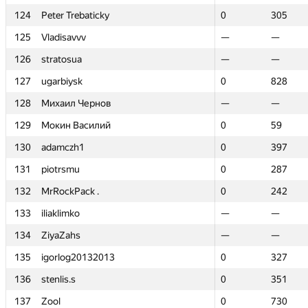
124
124
Peter Trebaticky
Peter Trebaticky
0
0
305
305
125
125
Vladisavvv
Vladisavvv
—
—
—
—
126
126
stratosua
stratosua
—
—
—
—
127
127
ugarbiysk
ugarbiysk
0
0
828
828
128
128
Михаил Чернов
Михаил Чернов
—
—
—
—
129
129
Мокин Василий
Мокин Василий
0
0
59
59
130
130
adamczh1
adamczh1
0
0
397
397
131
131
piotrsmu
piotrsmu
0
0
287
287
132
132
MrRockPack .
MrRockPack .
0
0
242
242
133
133
iliaklimko
iliaklimko
—
—
—
—
134
134
ZiyaZahs
ZiyaZahs
—
—
—
—
135
135
igorlog20132013
igorlog20132013
0
0
327
327
136
136
stenlis.s
stenlis.s
0
0
351
351
137
137
Zool
Zool
0
0
730
730