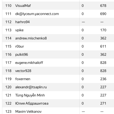
110
110
VisualMaf
VisualMaf
0
0
678
678
111
111
dk@lyceum.yaconnect.com
dk@lyceum.yaconnect.com
0
0
690
690
112
112
harhro94
harhro94
—
—
—
—
113
113
vpike
vpike
0
0
170
170
114
114
andrew.mischenko8
andrew.mischenko8
0
0
362
362
115
115
r0bur
r0bur
0
0
611
611
116
116
pulkit96
pulkit96
0
0
362
362
117
117
eugene.mikhailoff
eugene.mikhailoff
0
0
828
828
118
118
vector928
vector928
0
0
828
828
119
119
foxermen
foxermen
0
0
236
236
120
120
alexandr@tsaplin.ru
alexandr@tsaplin.ru
0
0
227
227
121
121
Tùng Nguyễn Minh
Tùng Nguyễn Minh
0
0
227
227
122
122
Юлия Абдрашитова
Юлия Абдрашитова
0
0
271
271
123
123
Maxim Velikanov
Maxim Velikanov
—
—
—
—