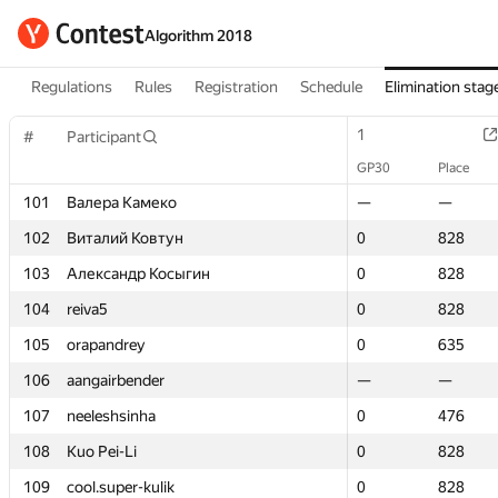
Algorithm 2018
Regulations
Rules
Registration
Schedule
Elimination stag
1
1
#
#
Participant
Participant
GP30
GP30
Place
Place
101
101
Валера Камеко
Валера Камеко
—
—
—
—
102
102
Виталий Ковтун
Виталий Ковтун
0
0
828
828
103
103
Александр Косыгин
Александр Косыгин
0
0
828
828
104
104
reiva5
reiva5
0
0
828
828
105
105
orapandrey
orapandrey
0
0
635
635
106
106
aangairbender
aangairbender
—
—
—
—
107
107
neeleshsinha
neeleshsinha
0
0
476
476
108
108
Kuo Pei-Li
Kuo Pei-Li
0
0
828
828
109
109
cool.super-kulik
cool.super-kulik
0
0
828
828