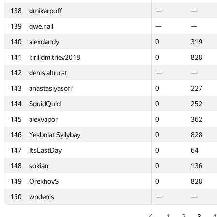
138
138
dmikarpoff
dmikarpoff
—
—
—
—
139
139
qwe.nail
qwe.nail
—
—
—
—
140
140
alexdandy
alexdandy
0
0
319
319
141
141
kirilldmitriev2018
kirilldmitriev2018
0
0
828
828
142
142
denis.altruist
denis.altruist
—
—
—
—
143
143
anastasiyasofr
anastasiyasofr
0
0
227
227
144
144
SquidQuid
SquidQuid
0
0
252
252
145
145
alexvapor
alexvapor
0
0
362
362
146
146
Yesbolat Syilybay
Yesbolat Syilybay
0
0
828
828
147
147
ItsLastDay
ItsLastDay
0
0
64
64
148
148
sokian
sokian
0
0
136
136
149
149
OrekhovS
OrekhovS
0
0
828
828
150
150
wndenis
wndenis
—
—
—
—
1
2
3
4