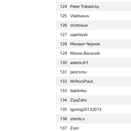
124
Peter Trebaticky
101
Валера Камеко
125
Vladisavvv
102
Виталий Ковтун
126
stratosua
103
Александр Косыгин
127
ugarbiysk
104
reiva5
128
Михаил Чернов
105
orapandrey
129
Мокин Василий
106
aangairbender
130
adamczh1
107
neeleshsinha
131
piotrsmu
108
Kuo Pei-Li
132
MrRockPack .
109
cool.super-kulik
133
iliaklimko
110
VisualMaf
134
ZiyaZahs
111
dk@lyceum.yaconnect.com
135
igorlog20132013
112
harhro94
136
stenlis.s
113
vpike
137
Zool
114
andrew.mischenko8