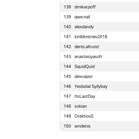
138
dmikarpoff
115
r0bur
139
qwe.nail
116
pulkit96
140
alexdandy
117
eugene.mikhailoff
141
kirilldmitriev2018
118
vector928
142
denis.altruist
119
foxermen
143
anastasiyasofr
120
alexandr@tsaplin.ru
144
SquidQuid
121
Tùng Nguyễn Minh
145
alexvapor
122
Юлия Абдрашитова
146
Yesbolat Syilybay
123
Maxim Velikanov
147
ItsLastDay
124
Peter Trebaticky
148
sokian
125
Vladisavvv
149
OrekhovS
126
stratosua
150
wndenis
127
ugarbiysk
128
Михаил Чернов