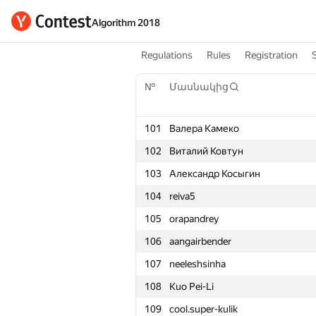
Algorithm 2018
Regulations
Rules
Registration
№
Մասնակից
101
Валера Камеко
102
Виталий Ковтун
103
Александр Косыгин
104
reiva5
105
orapandrey
106
aangairbender
107
neeleshsinha
108
Kuo Pei-Li
109
cool.super-kulik