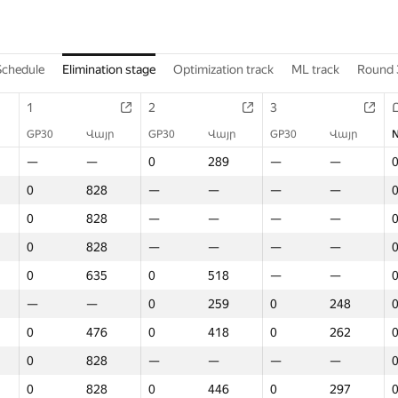
Schedule
Elimination stage
Optimization track
ML track
Round 
1
2
3
GP30
Վայր
GP30
Վայր
GP30
Վայր
—
—
0
289
—
—
0
828
—
—
—
—
0
828
—
—
—
—
0
828
—
—
—
—
0
635
0
518
—
—
—
—
0
259
0
248
0
476
0
418
0
262
0
828
—
—
—
—
0
828
0
446
0
297