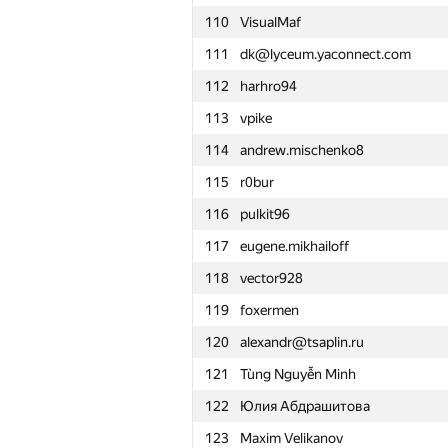
110
VisualMaf
111
dk@lyceum.yaconnect.com
112
harhro94
113
vpike
114
andrew.mischenko8
115
r0bur
116
pulkit96
117
eugene.mikhailoff
118
vector928
119
foxermen
120
alexandr@tsaplin.ru
121
Tùng Nguyễn Minh
122
Юлия Абдрашитова
№
Մասնակից
123
Maxim Velikanov