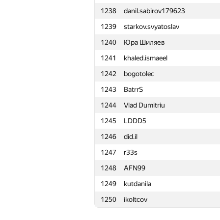
1238
danil.sabirov179623
1215
rmgatin
1239
starkov.svyatoslav
1216
kissed.code
1240
Юра Шиляев
1217
fcieagle93
1241
khaled.ismaeel
1218
kamil111998
1242
bogotolec
1219
versesrev
1243
BatrrS
1220
aiyidogan
1244
Vlad Dumitriu
1221
BeatYiquan
1245
LDDD5
1222
azatismagilov00
1246
did.il
1223
arknave
1247
r33s
1224
i.4llower
1248
AFN99
1225
Spasitel90
1249
kutdanila
1226
oleg.fomenko2002
1250
ikoltcov
1227
malegorani
1228
aleex.fil