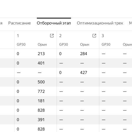
ия
Расписание
Отборочный этап
Оптимизационный трек
M
1
2
3
GP30
Орын
GP30
Орын
GP30
Орын
0
213
0
284
—
—
0
401
—
—
—
—
—
—
0
427
—
—
0
500
—
—
—
—
0
772
—
—
—
—
0
181
—
—
—
—
0
828
—
—
—
—
0
391
—
—
—
—
0
828
—
—
—
—