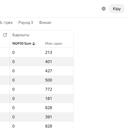
Кіру
L-трек
Раунд 3
Финал
Барлығы
NGP30 Sum
Мин. орын
0
213
0
401
0
427
0
500
0
772
0
181
0
828
0
391
0
828