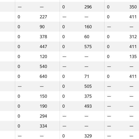
—
—
0
296
0
350
0
227
—
—
0
411
0
90
0
160
—
—
0
378
0
60
0
312
0
447
0
575
0
411
0
120
—
—
0
135
0
540
—
—
—
—
0
640
0
71
0
411
—
—
0
505
—
—
0
150
0
375
—
—
0
190
0
493
—
—
0
294
—
—
—
—
0
334
—
—
—
—
1
2
3
—
—
0
329
—
—
GP30
Орын
GP30
Орын
GP30
Орын