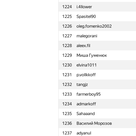
1224
i.4llower
1201
slav6302
1225
Spasitel90
1202
Anton Älgmyr
1226
oleg.fomenko2002
1203
Alex.PKZDL
1227
malegorani
1204
Görre Mörre
1228
aleex.fil
1205
Артём Чернов
1229
Миша Гуменюк
1206
shadowatyy
1230
elvina1011
1207
antonloskutov
1231
p.vollkkoff
1208
tossy310
1232
tangjz
1209
amolochko01
1233
farmerboy95
1210
Быстров Алексей
1234
admarkoff
1211
waynetuinfor
1235
Sahaaand
1212
IlyaLos
1236
Василий Морозов
1213
victoragnez
1237
adyanul
1214
Sina.Abbasi