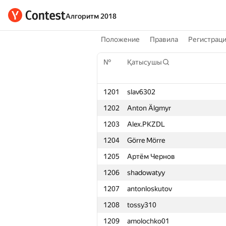
Алгоритм 2018
Положение
Правила
Регистрац
№
Қатысушы
1201
slav6302
1202
Anton Älgmyr
1203
Alex.PKZDL
1204
Görre Mörre
1205
Артём Чернов
1206
shadowatyy
1207
antonloskutov
1208
tossy310
1209
amolochko01