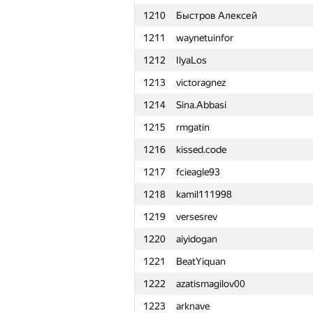
1210
Быстров Алексей
1211
waynetuinfor
1212
IlyaLos
1213
victoragnez
1214
Sina.Abbasi
1215
rmgatin
1216
kissed.code
1217
fcieagle93
1218
kamil111998
1219
versesrev
1220
aiyidogan
1221
BeatYiquan
1222
azatismagilov00
№
Қатысушы
1223
arknave