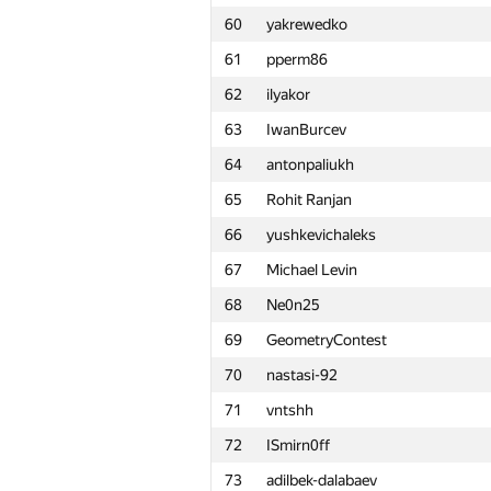
60
yakrewedko
61
pperm86
62
ilyakor
63
IwanBurcev
64
antonpaliukh
65
Rohit Ranjan
66
yushkevichaleks
67
Michael Levin
68
Ne0n25
69
GeometryContest
70
nastasi-92
71
vntshh
72
ISmirn0ff
№
Ishtirokchi
73
adilbek-dalabaev