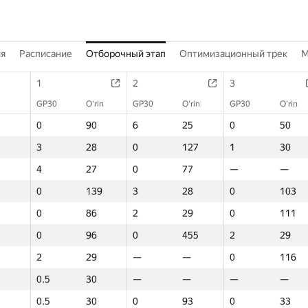
ия
Расписание
Отборочный этап
Оптимизационный трек
M
1
2
3
GP30
O‘rin
GP30
O‘rin
GP30
O‘rin
0
90
6
25
0
50
3
28
0
127
1
30
4
27
0
77
—
—
0
139
3
28
0
103
0
86
2
29
0
111
0
96
0
455
2
29
2
29
—
—
0
116
0.5
30
—
—
—
—
0.5
30
0
93
0
33