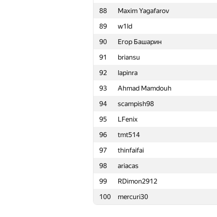
88
Maxim Yagafarov
65
Rohit Ranjan
89
w1ld
66
yushkevichaleks
90
Егор Башарин
67
Michael Levin
91
briansu
68
Ne0n25
92
lapinra
69
GeometryContest
93
Ahmad Mamdouh
70
nastasi-92
94
scampish98
71
vntshh
95
LFenix
72
ISmirn0ff
96
tmt514
73
adilbek-dalabaev
97
thinfaifai
74
NoInternetName
98
ariacas
75
Иван Зубков
99
RDimon2912
76
martynas.budriunas
100
mercuri30
77
humanisto
78
ZeroChances