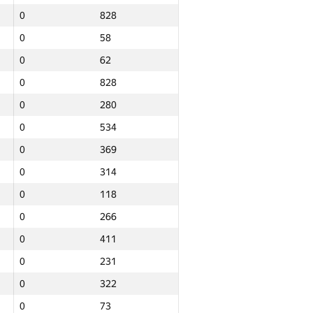
0
828
0
58
0
62
0
828
0
280
0
534
0
369
0
314
0
118
0
266
0
411
0
231
0
322
Jami
0
73
NGP30 Sum
Minimal o‘rin