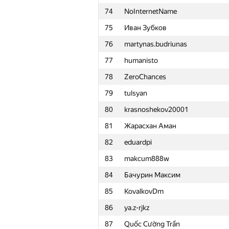
74
NoInternetName
51
eatmore
75
Иван Зубков
52
kunyavskiy
76
martynas.budriunas
53
qwerty787788
77
humanisto
54
Ilya
78
ZeroChances
55
quailty
79
tulsyan
56
mitikgr
80
krasnoshekov20001
57
GyeongGeun Kim
81
Жарасхан Аман
58
a.shafiee
82
eduardpi
59
xbelonogov
83
makcum888w
60
yakrewedko
84
Бачурин Максим
61
pperm86
85
KovalkovDm
62
ilyakor
86
ya.z-rjkz
63
IwanBurcev
87
Quốc Cường Trần
64
antonpaliukh