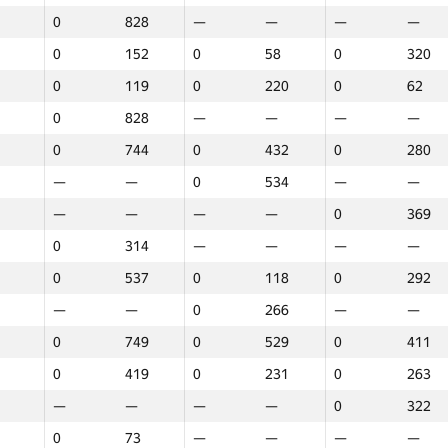
0
828
—
—
—
—
0
152
0
58
0
320
0
119
0
220
0
62
0
828
—
—
—
—
0
744
0
432
0
280
—
—
0
534
—
—
—
—
—
—
0
369
0
314
—
—
—
—
0
537
0
118
0
292
—
—
0
266
—
—
0
749
0
529
0
411
0
419
0
231
0
263
—
—
—
—
0
322
1
2
3
0
73
—
—
—
—
GP30
O‘rin
GP30
O‘rin
GP30
O‘rin