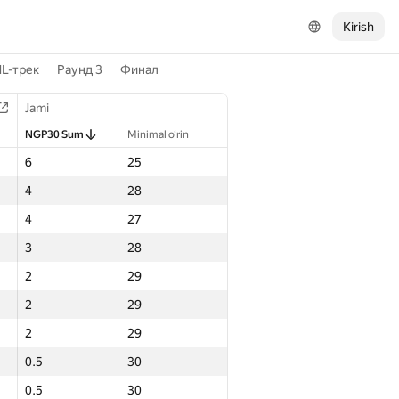
Kirish
L-трек
Раунд 3
Финал
Jami
NGP30 Sum
Minimal o‘rin
6
25
4
28
4
27
3
28
2
29
2
29
2
29
0.5
30
0.5
30