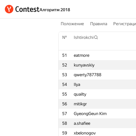
Алгоритм 2018
Положение
Правила
Регистрац
№
Ishtirokchi
51
eatmore
52
kunyavskiy
53
qwerty787788
54
Ilya
55
quailty
56
mitikgr
57
GyeongGeun Kim
58
a.shafiee
59
xbelonogov