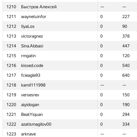
1210
1210
Быстров Алексей
Быстров Алексей
—
—
—
—
1211
1211
waynetuinfor
waynetuinfor
0
0
227
227
1212
1212
IlyaLos
IlyaLos
0
0
90
90
1213
1213
victoragnez
victoragnez
0
0
378
378
1214
1214
Sina.Abbasi
Sina.Abbasi
0
0
447
447
1215
1215
rmgatin
rmgatin
0
0
120
120
1216
1216
kissed.code
kissed.code
0
0
540
540
1217
1217
fcieagle93
fcieagle93
0
0
640
640
1218
1218
kamil111998
kamil111998
—
—
—
—
1219
1219
versesrev
versesrev
0
0
150
150
1220
1220
aiyidogan
aiyidogan
0
0
190
190
1221
1221
BeatYiquan
BeatYiquan
0
0
294
294
1222
1222
azatismagilov00
azatismagilov00
0
0
334
334
1223
1223
arknave
arknave
—
—
—
—