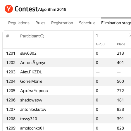
Algorithm 2018
Regulations
Rules
Registration
Schedule
Elimination stag
1
1
#
#
Participant
Participant
GP30
GP30
Place
Place
1201
1201
slav6302
slav6302
0
0
213
213
1202
1202
Anton Älgmyr
Anton Älgmyr
0
0
401
401
1203
1203
Alex.PKZDL
Alex.PKZDL
—
—
—
—
1204
1204
Görre Mörre
Görre Mörre
0
0
500
500
1205
1205
Артём Чернов
Артём Чернов
0
0
772
772
1206
1206
shadowatyy
shadowatyy
0
0
181
181
1207
1207
antonloskutov
antonloskutov
0
0
828
828
1208
1208
tossy310
tossy310
0
0
391
391
1209
1209
amolochko01
amolochko01
0
0
828
828