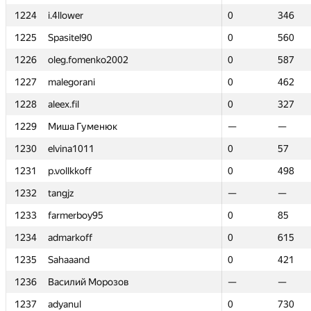
1224
1224
i.4llower
i.4llower
0
0
346
346
1225
1225
Spasitel90
Spasitel90
0
0
560
560
1226
1226
oleg.fomenko2002
oleg.fomenko2002
0
0
587
587
1227
1227
malegorani
malegorani
0
0
462
462
1228
1228
aleex.fil
aleex.fil
0
0
327
327
1229
1229
Миша Гуменюк
Миша Гуменюк
—
—
—
—
1230
1230
elvina1011
elvina1011
0
0
57
57
1231
1231
p.vollkkoff
p.vollkkoff
0
0
498
498
1232
1232
tangjz
tangjz
—
—
—
—
1233
1233
farmerboy95
farmerboy95
0
0
85
85
1234
1234
admarkoff
admarkoff
0
0
615
615
1235
1235
Sahaaand
Sahaaand
0
0
421
421
1236
1236
Василий Морозов
Василий Морозов
—
—
—
—
1237
1237
adyanul
adyanul
0
0
730
730