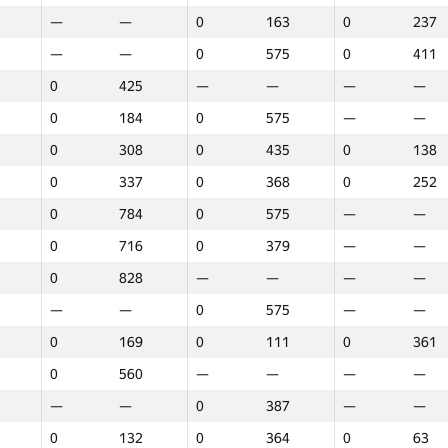
—
—
0
163
0
237
—
—
0
575
0
411
0
425
—
—
—
—
0
184
0
575
—
—
0
308
0
435
0
138
0
337
0
368
0
252
0
784
0
575
—
—
0
716
0
379
—
—
0
828
—
—
—
—
—
—
0
575
—
—
0
169
0
111
0
361
0
560
—
—
—
—
—
—
0
387
—
—
1
2
3
0
132
0
364
0
63
GP30
Место
GP30
Место
GP30
Мест