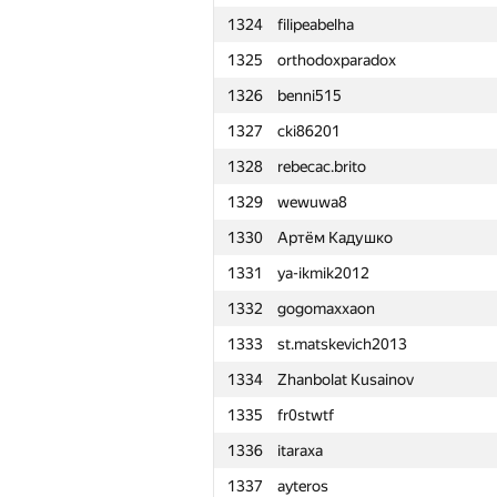
1324
filipeabelha
1301
Abdelrahman MOhamed
1325
orthodoxparadox
1302
rustamkusainov
1326
benni515
1303
venedikttsulenev
1327
cki86201
1304
0x2207
1328
rebecac.brito
1305
Игорь Рычков
1329
wewuwa8
1306
Rafael Saddatimov
1330
Артём Кадушко
1307
nveira
1331
ya-ikmik2012
1308
ShavelVal
1332
gogomaxxaon
1309
pikmike98
1333
st.matskevich2013
1310
Linh Nguyen
1334
Zhanbolat Kusainov
1311
poul1298
1335
fr0stwtf
1312
MisterMorj
1336
itaraxa
1313
kvk1901
1337
ayteros
1314
yahordubovik