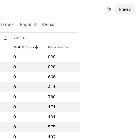
Войти
L-трек
Раунд 3
Финал
Итого
о
NGP30 Sum
Мин. место
0
828
0
828
0
666
0
411
0
780
0
171
0
131
0
575
0
102