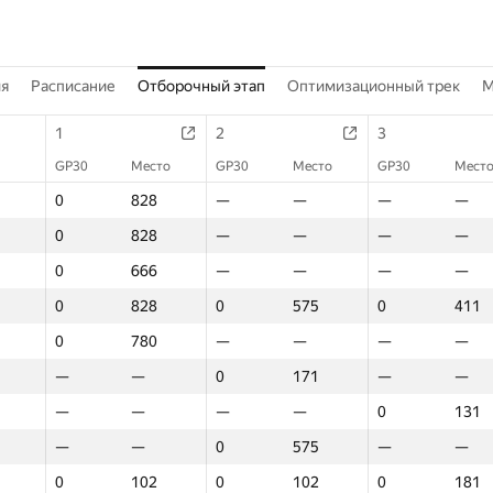
ия
Расписание
Отборочный этап
Оптимизационный трек
M
1
2
3
GP30
Место
GP30
Место
GP30
Мест
0
828
—
—
—
—
0
828
—
—
—
—
0
666
—
—
—
—
0
828
0
575
0
411
0
780
—
—
—
—
—
—
0
171
—
—
—
—
—
—
0
131
—
—
0
575
—
—
0
102
0
102
0
181