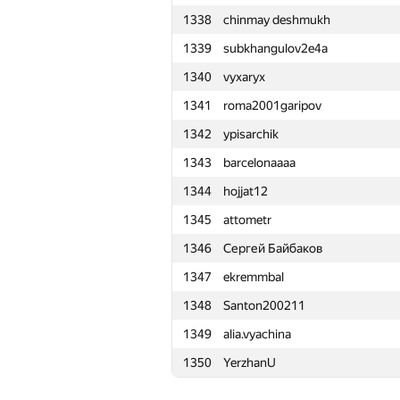
1338
chinmay deshmukh
1315
hamletfiis
1339
subkhangulov2e4a
1316
mpavlov@reason8.ai
1340
vyxaryx
1317
antonyud2000
1341
roma2001garipov
1318
Aditya Ambikesh
1342
ypisarchik
1319
kri-antonio
1343
barcelonaaaa
1320
Сергей Иванов
1344
hojjat12
1321
ilenok
1345
attometr
1322
Damir Arbula
1346
Сергей Байбаков
1323
Рамис Ямилов
1347
ekremmbal
1324
filipeabelha
1348
Santon200211
1325
orthodoxparadox
1349
alia.vyachina
1326
benni515
1350
YerzhanU
1327
cki86201
1328
rebecac.brito