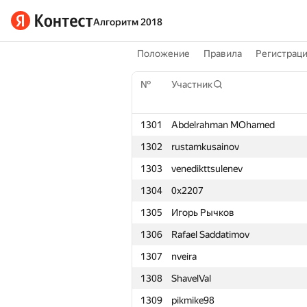
Алгоритм 2018
Положение
Правила
Регистрац
№
Участник
1301
Abdelrahman MOhamed
1302
rustamkusainov
1303
venedikttsulenev
1304
0x2207
1305
Игорь Рычков
1306
Rafael Saddatimov
1307
nveira
1308
ShavelVal
1309
pikmike98