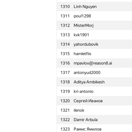
1310
Linh Nguyen
1311
poul1298
1312
MisterMorj
1313
kvk1901
1314
yahordubovik
1315
hamletfiis
1316
mpavlov@reason8.ai
1317
antonyud2000
1318
Aditya Ambikesh
1319
kri-antonio
1320
Сергей Иванов
1321
ilenok
1322
Damir Arbula
№
Участник
1323
Рамис Ямилов