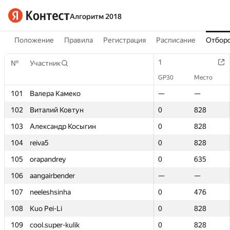
Алгоритм 2018
Положение
Правила
Регистрация
Расписание
Отборо
1
1
№
№
Участник
Участник
GP30
GP30
Место
Место
101
101
Валера Камеко
Валера Камеко
—
—
—
—
102
102
Виталий Ковтун
Виталий Ковтун
0
0
828
828
103
103
Александр Косыгин
Александр Косыгин
0
0
828
828
104
104
reiva5
reiva5
0
0
828
828
105
105
orapandrey
orapandrey
0
0
635
635
106
106
aangairbender
aangairbender
—
—
—
—
107
107
neeleshsinha
neeleshsinha
0
0
476
476
108
108
Kuo Pei-Li
Kuo Pei-Li
0
0
828
828
109
109
cool.super-kulik
cool.super-kulik
0
0
828
828