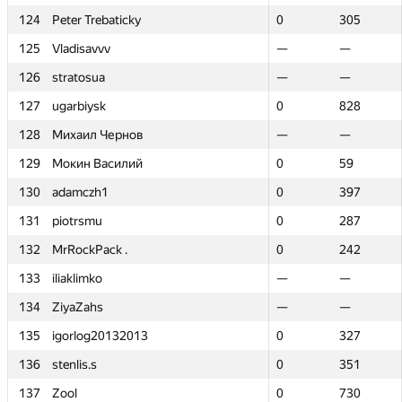
124
124
Peter Trebaticky
Peter Trebaticky
0
0
305
305
125
125
Vladisavvv
Vladisavvv
—
—
—
—
126
126
stratosua
stratosua
—
—
—
—
127
127
ugarbiysk
ugarbiysk
0
0
828
828
128
128
Михаил Чернов
Михаил Чернов
—
—
—
—
129
129
Мокин Василий
Мокин Василий
0
0
59
59
130
130
adamczh1
adamczh1
0
0
397
397
131
131
piotrsmu
piotrsmu
0
0
287
287
132
132
MrRockPack .
MrRockPack .
0
0
242
242
133
133
iliaklimko
iliaklimko
—
—
—
—
134
134
ZiyaZahs
ZiyaZahs
—
—
—
—
135
135
igorlog20132013
igorlog20132013
0
0
327
327
136
136
stenlis.s
stenlis.s
0
0
351
351
137
137
Zool
Zool
0
0
730
730