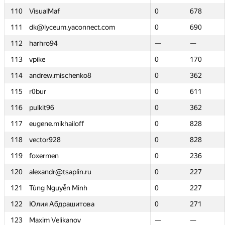
110
110
VisualMaf
VisualMaf
0
0
678
678
111
111
dk@lyceum.yaconnect.com
dk@lyceum.yaconnect.com
0
0
690
690
112
112
harhro94
harhro94
—
—
—
—
113
113
vpike
vpike
0
0
170
170
114
114
andrew.mischenko8
andrew.mischenko8
0
0
362
362
115
115
r0bur
r0bur
0
0
611
611
116
116
pulkit96
pulkit96
0
0
362
362
117
117
eugene.mikhailoff
eugene.mikhailoff
0
0
828
828
118
118
vector928
vector928
0
0
828
828
119
119
foxermen
foxermen
0
0
236
236
120
120
alexandr@tsaplin.ru
alexandr@tsaplin.ru
0
0
227
227
121
121
Tùng Nguyễn Minh
Tùng Nguyễn Minh
0
0
227
227
122
122
Юлия Абдрашитова
Юлия Абдрашитова
0
0
271
271
123
123
Maxim Velikanov
Maxim Velikanov
—
—
—
—