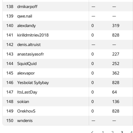
138
138
dmikarpoff
dmikarpoff
—
—
—
—
139
139
qwe.nail
qwe.nail
—
—
—
—
140
140
alexdandy
alexdandy
0
0
319
319
141
141
kirilldmitriev2018
kirilldmitriev2018
0
0
828
828
142
142
denis.altruist
denis.altruist
—
—
—
—
143
143
anastasiyasofr
anastasiyasofr
0
0
227
227
144
144
SquidQuid
SquidQuid
0
0
252
252
145
145
alexvapor
alexvapor
0
0
362
362
146
146
Yesbolat Syilybay
Yesbolat Syilybay
0
0
828
828
147
147
ItsLastDay
ItsLastDay
0
0
64
64
148
148
sokian
sokian
0
0
136
136
149
149
OrekhovS
OrekhovS
0
0
828
828
150
150
wndenis
wndenis
—
—
—
—
1
2
3
4