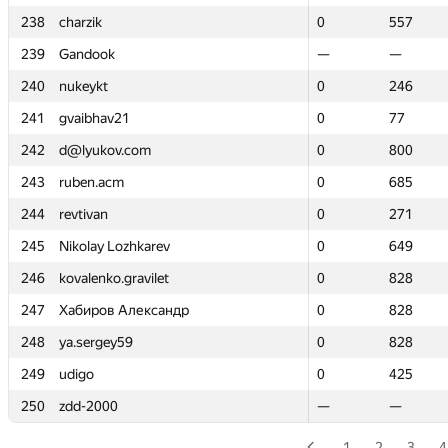
238
238
charzik
charzik
0
0
557
557
239
239
Gandook
Gandook
—
—
—
—
240
240
nukeykt
nukeykt
0
0
246
246
241
241
gvaibhav21
gvaibhav21
0
0
77
77
242
242
d@lyukov.com
d@lyukov.com
0
0
800
800
243
243
ruben.acm
ruben.acm
0
0
685
685
244
244
revtivan
revtivan
0
0
271
271
245
245
Nikolay Lozhkarev
Nikolay Lozhkarev
0
0
649
649
246
246
kovalenko.gravilet
kovalenko.gravilet
0
0
828
828
247
247
Хабиров Александр
Хабиров Александр
0
0
828
828
248
248
ya.sergey59
ya.sergey59
0
0
828
828
249
249
udigo
udigo
0
0
425
425
250
250
zdd-2000
zdd-2000
—
—
—
—
1
2
3
4