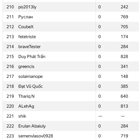
210
210
po2013ly
po2013ly
0
0
242
242
211
211
Руслан
Руслан
0
0
769
769
212
212
CoubeX
CoubeX
0
0
705
705
213
213
fetetriste
fetetriste
0
0
174
174
214
214
braveTester
braveTester
0
0
284
284
215
215
Duy Phát Trần
Duy Phát Trần
0
0
828
828
216
216
greencis
greencis
0
0
341
341
217
217
solaimanope
solaimanope
0
0
148
148
218
218
Đạt Vũ Quốc
Đạt Vũ Quốc
0
0
385
385
219
219
Thariq N
Thariq N
0
0
640
640
220
220
ALehAg
ALehAg
0
0
813
813
221
221
shik
shik
—
—
—
—
222
222
Erulan Abaiuly
Erulan Abaiuly
0
0
284
284
223
223
semenvlasov0928
semenvlasov0928
0
0
719
719