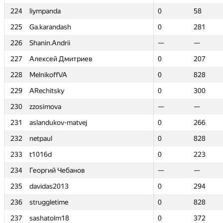
224
224
liympanda
liympanda
0
0
58
58
225
225
Ga.karandash
Ga.karandash
0
0
281
281
226
226
Shanin.Andrii
Shanin.Andrii
—
—
—
—
227
227
Алексей Дмитриев
Алексей Дмитриев
0
0
207
207
228
228
MelnikoffVA
MelnikoffVA
0
0
828
828
229
229
ARechitsky
ARechitsky
0
0
300
300
230
230
zzosimova
zzosimova
—
—
—
—
231
231
aslandukov-matvej
aslandukov-matvej
0
0
266
266
232
232
netpaul
netpaul
0
0
828
828
233
233
t1016d
t1016d
0
0
223
223
234
234
Георгий Чебанов
Георгий Чебанов
—
—
—
—
235
235
davidas2013
davidas2013
0
0
294
294
236
236
struggletime
struggletime
0
0
828
828
237
237
sashatolm18
sashatolm18
0
0
372
372