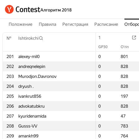
Алгоритм 2018
Положение
Правила
Регистрация
Расписание
Отборо
1
1
№
№
Ishtirokchi
Ishtirokchi
GP30
GP30
O‘rin
O‘rin
201
201
alexey-mil0
alexey-mil0
0
0
801
801
202
202
andreqnelepin
andreqnelepin
0
0
828
828
203
203
Murodjon.Davronov
Murodjon.Davronov
0
0
828
828
204
204
dryush .
dryush .
0
0
828
828
205
205
ivankrut856
ivankrut856
0
0
197
197
206
206
advokatubkru
advokatubkru
0
0
828
828
207
207
kyuridenamida
kyuridenamida
0
0
47
47
208
208
Gusss-VV
Gusss-VV
0
0
783
783
209
209
amankh99
amankh99
0
0
764
764