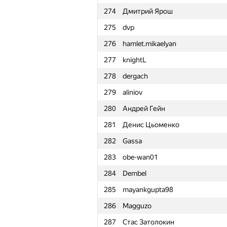
274
Дмитрий Ярош
251
Борис Толстуха
275
dvp
252
A.Semchankau
276
hamlet.mikaelyan
253
LichSandroLives
277
knightL
254
Антон Лунёв
278
dergach
255
senek_k
279
aliniov
256
Rahul Dugar
280
Андрей Гейн
257
Мехрубон
281
Денис Цьоменко
258
EmCoderixinho
282
Gassa
259
zapolskydima
283
obe-wan01
260
prosto-mail95
284
Dembel
261
marcose18
285
mayankgupta98
262
ainta1
286
Magguzo
263
Лиана Хазалия
287
Стас Затолокин
264
a.shleyko