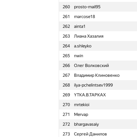
260
prosto-mail95
261
marcose18
262
ainta1
263
Лиана Хазалия
264
a.shleyko
265
nwin
266
Олег Волковский
267
Владимир Клиновенко
268
ilya-pchelintsev1999
269
YTKA.B.TAPKAX
270
mrtekioi
271
Mervap
272
bhargavasaiy
№
Участник
273
Сергей Данилов