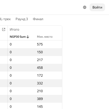
Войти
L-трек
Раунд 3
Финал
Итого
NGP30 Sum
Мин. место
0
575
0
150
0
217
0
458
0
172
0
332
0
210
0
389
0
145