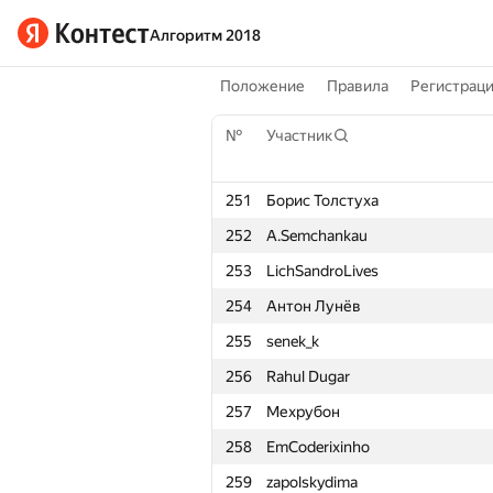
Алгоритм 2018
Положение
Правила
Регистрац
№
Участник
251
Борис Толстуха
252
A.Semchankau
253
LichSandroLives
254
Антон Лунёв
255
senek_k
256
Rahul Dugar
257
Мехрубон
258
EmCoderixinho
259
zapolskydima