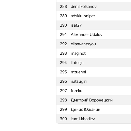
288
deniskolsanov
265
nwin
289
adskiu-sniper
266
Олег Волковский
290
isaf27
267
Владимир Клиновенко
291
Alexander Udalov
268
ilya-pchelintsev1999
292
elitewantsyou
269
YTKA.B.TAPKAX
293
maginot
270
mrtekioi
294
lintseju
271
Mervap
295
mzuenni
272
bhargavasaiy
296
natsugiri
273
Сергей Данилов
297
foreku
274
Дмитрий Ярош
298
Дмитрий Воронецкий
275
dvp
299
Денис Южанин
276
hamlet.mikaelyan
300
kamil.khadiev
277
knightL
278
dergach