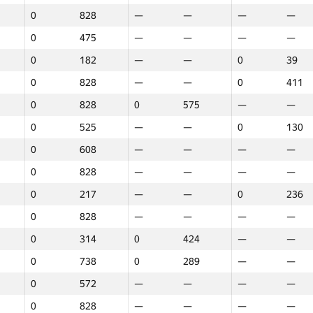
0
828
—
—
—
—
0
475
—
—
—
—
0
182
—
—
0
39
0
828
—
—
0
411
0
828
0
575
—
—
0
525
—
—
0
130
0
608
—
—
—
—
0
828
—
—
—
—
0
217
—
—
0
236
0
828
—
—
—
—
0
314
0
424
—
—
0
738
0
289
—
—
0
572
—
—
—
—
1
2
3
0
828
—
—
—
—
GP30
Место
GP30
Место
GP30
Место