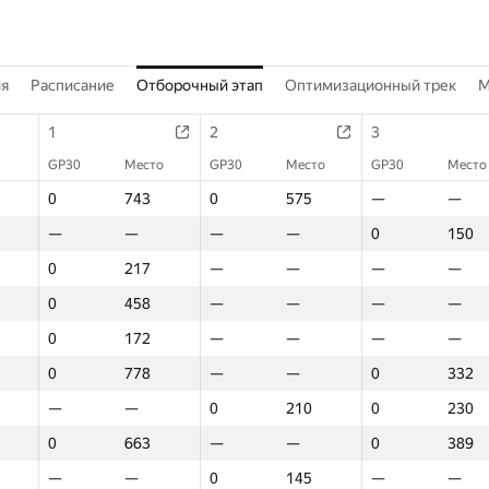
ия
Расписание
Отборочный этап
Оптимизационный трек
M
1
2
3
GP30
Место
GP30
Место
GP30
Место
0
743
0
575
—
—
—
—
—
—
0
150
0
217
—
—
—
—
0
458
—
—
—
—
0
172
—
—
—
—
0
778
—
—
0
332
—
—
0
210
0
230
0
663
—
—
0
389
—
—
0
145
—
—