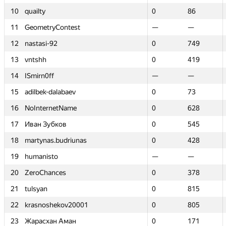
10
10
quailty
quailty
0
0
86
86
11
11
GeometryContest
GeometryContest
—
—
—
—
12
12
nastasi-92
nastasi-92
0
0
749
749
13
13
vntshh
vntshh
0
0
419
419
14
14
ISmirn0ff
ISmirn0ff
—
—
—
—
15
15
adilbek-dalabaev
adilbek-dalabaev
0
0
73
73
16
16
NoInternetName
NoInternetName
0
0
628
628
17
17
Иван Зубков
Иван Зубков
0
0
545
545
18
18
martynas.budriunas
martynas.budriunas
0
0
428
428
19
19
humanisto
humanisto
—
—
—
—
20
20
ZeroChances
ZeroChances
0
0
378
378
21
21
tulsyan
tulsyan
0
0
815
815
22
22
krasnoshekov20001
krasnoshekov20001
0
0
805
805
23
23
Жарасхан Аман
Жарасхан Аман
0
0
171
171