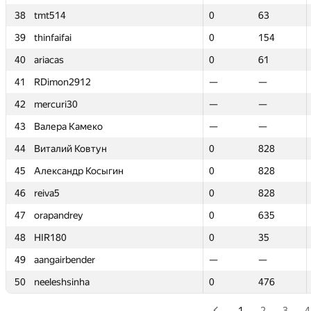
38
38
tmt514
tmt514
0
0
63
63
39
39
thinfaifai
thinfaifai
0
0
154
154
40
40
ariacas
ariacas
0
0
61
61
41
41
RDimon2912
RDimon2912
—
—
—
—
42
42
mercuri30
mercuri30
—
—
—
—
43
43
Валера Камеко
Валера Камеко
—
—
—
—
44
44
Виталий Ковтун
Виталий Ковтун
0
0
828
828
45
45
Александр Косыгин
Александр Косыгин
0
0
828
828
46
46
reiva5
reiva5
0
0
828
828
47
47
orapandrey
orapandrey
0
0
635
635
48
48
HIR180
HIR180
0
0
35
35
49
49
aangairbender
aangairbender
—
—
—
—
50
50
neeleshsinha
neeleshsinha
0
0
476
476
1
2
3
4