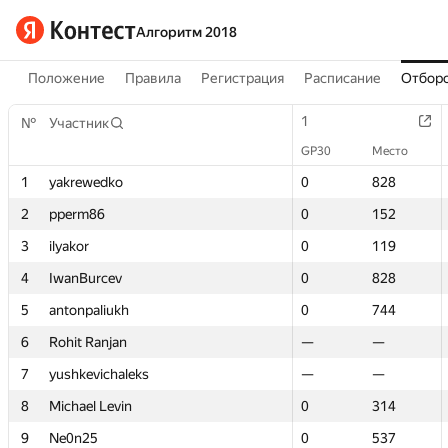
Алгоритм 2018
Положение
Правила
Регистрация
Расписание
Отборо
1
1
№
№
Участник
Участник
GP30
GP30
Место
Место
1
1
yakrewedko
yakrewedko
0
0
828
828
2
2
pperm86
pperm86
0
0
152
152
3
3
ilyakor
ilyakor
0
0
119
119
4
4
IwanBurcev
IwanBurcev
0
0
828
828
5
5
antonpaliukh
antonpaliukh
0
0
744
744
6
6
Rohit Ranjan
Rohit Ranjan
—
—
—
—
7
7
yushkevichaleks
yushkevichaleks
—
—
—
—
8
8
Michael Levin
Michael Levin
0
0
314
314
9
9
Ne0n25
Ne0n25
0
0
537
537