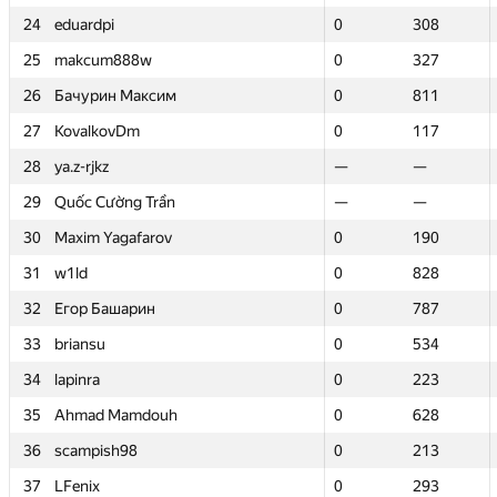
24
24
eduardpi
eduardpi
0
0
308
308
25
25
makcum888w
makcum888w
0
0
327
327
26
26
Бачурин Максим
Бачурин Максим
0
0
811
811
27
27
KovalkovDm
KovalkovDm
0
0
117
117
28
28
ya.z-rjkz
ya.z-rjkz
—
—
—
—
29
29
Quốc Cường Trần
Quốc Cường Trần
—
—
—
—
30
30
Maxim Yagafarov
Maxim Yagafarov
0
0
190
190
31
31
w1ld
w1ld
0
0
828
828
32
32
Егор Башарин
Егор Башарин
0
0
787
787
33
33
briansu
briansu
0
0
534
534
34
34
lapinra
lapinra
0
0
223
223
35
35
Ahmad Mamdouh
Ahmad Mamdouh
0
0
628
628
36
36
scampish98
scampish98
0
0
213
213
37
37
LFenix
LFenix
0
0
293
293