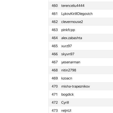
460
terenceliu4444
461
LykovKirillOlegovich
462
clevermouse2
463
pinkfcpp
464
alex.zabashta
465
xurz97
466
skyvn97
467
yesenarman
468
nitin2798
469
kzoacn
470
misha-trapeznikov
471
bogdick
472
Cyrill
№
Қатысушы
473
reijnUl