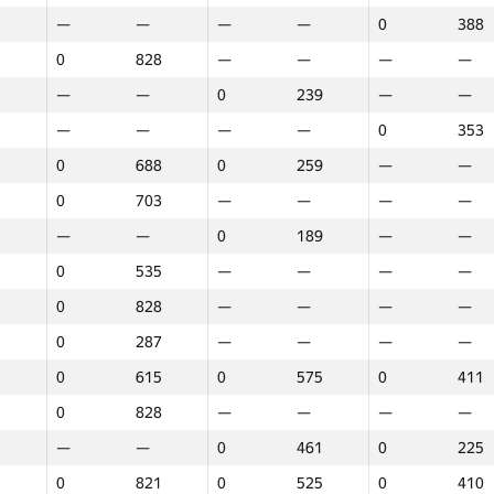
—
—
—
—
0
388
0
828
—
—
—
—
—
—
0
239
—
—
—
—
—
—
0
353
0
688
0
259
—
—
0
703
—
—
—
—
—
—
0
189
—
—
0
535
—
—
—
—
0
828
—
—
—
—
0
287
—
—
—
—
0
615
0
575
0
411
0
828
—
—
—
—
—
—
0
461
0
225
1
2
3
0
821
0
525
0
410
GP30
Орын
GP30
Орын
GP30
Орын