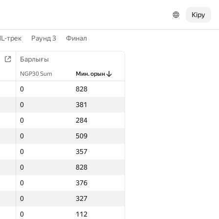
Кіру
L-трек
Раунд 3
Финал
Барлығы
NGP30 Sum
Мин. орын
0
828
0
381
0
284
0
509
0
357
0
828
0
376
0
327
0
112