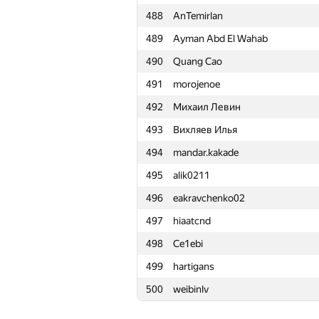
488
AnTemirlan
465
xurz97
489
Ayman Abd El Wahab
466
skyvn97
490
Quang Cao
467
yesenarman
491
morojenoe
468
nitin2798
492
Михаил Левин
469
kzoacn
493
Вихляев Илья
470
misha-trapeznikov
494
mandar.kakade
471
bogdick
495
alik0211
472
Cyrill
496
eakravchenko02
473
reijnUl
497
hiaatcnd
474
lxdlam
498
Ce1ebi
475
malinovsky239
499
hartigans
476
수찬 박
500
weibinlv
477
Q-mind
478
vetlin.vladislav