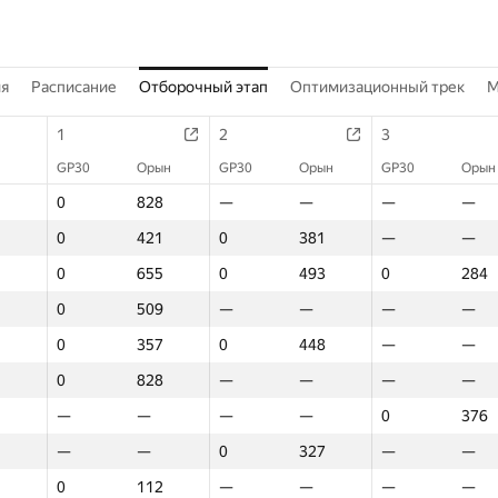
ия
Расписание
Отборочный этап
Оптимизационный трек
M
1
2
3
GP30
Орын
GP30
Орын
GP30
Орын
0
828
—
—
—
—
0
421
0
381
—
—
0
655
0
493
0
284
0
509
—
—
—
—
0
357
0
448
—
—
0
828
—
—
—
—
—
—
—
—
0
376
—
—
0
327
—
—
0
112
—
—
—
—