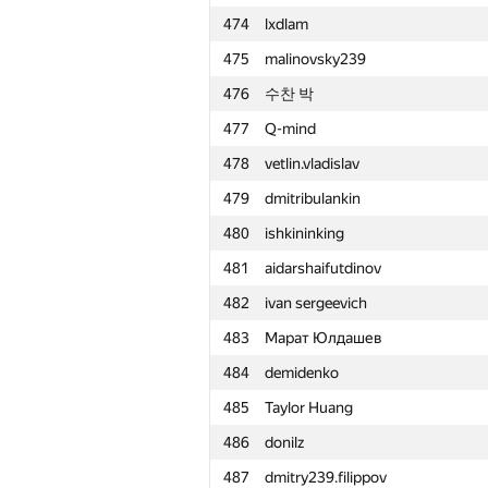
474
lxdlam
451
d.shatty
475
malinovsky239
452
ThePtrocanfer
476
수찬 박
453
yury.shafran
477
Q-mind
454
Nguyễn Thành Minh
478
vetlin.vladislav
455
Ivan Fekete
479
dmitribulankin
456
Владислав Володькин
480
ishkininking
457
tipy
481
aidarshaifutdinov
458
r.mammadov2016
482
ivan sergeevich
459
Quang Lê Minh
483
Марат Юлдашев
460
terenceliu4444
484
demidenko
461
LykovKirillOlegovich
485
Taylor Huang
462
clevermouse2
486
donilz
463
pinkfcpp
487
dmitry239.filippov
464
alex.zabashta