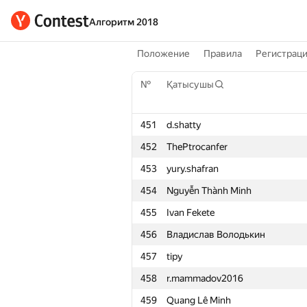
Алгоритм 2018
Положение
Правила
Регистрац
№
Қатысушы
451
d.shatty
452
ThePtrocanfer
453
yury.shafran
454
Nguyễn Thành Minh
455
Ivan Fekete
456
Владислав Володькин
457
tipy
458
r.mammadov2016
459
Quang Lê Minh