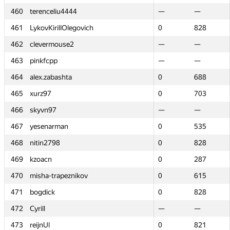
460
460
terenceliu4444
terenceliu4444
—
—
—
—
461
461
LykovKirillOlegovich
LykovKirillOlegovich
0
0
828
828
462
462
clevermouse2
clevermouse2
—
—
—
—
463
463
pinkfcpp
pinkfcpp
—
—
—
—
464
464
alex.zabashta
alex.zabashta
0
0
688
688
465
465
xurz97
xurz97
0
0
703
703
466
466
skyvn97
skyvn97
—
—
—
—
467
467
yesenarman
yesenarman
0
0
535
535
468
468
nitin2798
nitin2798
0
0
828
828
469
469
kzoacn
kzoacn
0
0
287
287
470
470
misha-trapeznikov
misha-trapeznikov
0
0
615
615
471
471
bogdick
bogdick
0
0
828
828
472
472
Cyrill
Cyrill
—
—
—
—
473
473
reijnUl
reijnUl
0
0
821
821