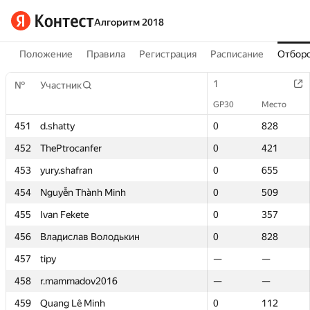
Алгоритм 2018
Положение
Правила
Регистрация
Расписание
Отборо
1
1
№
№
Участник
Участник
GP30
GP30
Место
Место
451
451
d.shatty
d.shatty
0
0
828
828
452
452
ThePtrocanfer
ThePtrocanfer
0
0
421
421
453
453
yury.shafran
yury.shafran
0
0
655
655
454
454
Nguyễn Thành Minh
Nguyễn Thành Minh
0
0
509
509
455
455
Ivan Fekete
Ivan Fekete
0
0
357
357
456
456
Владислав Володькин
Владислав Володькин
0
0
828
828
457
457
tipy
tipy
—
—
—
—
458
458
r.mammadov2016
r.mammadov2016
—
—
—
—
459
459
Quang Lê Minh
Quang Lê Minh
0
0
112
112