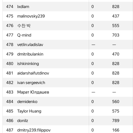
474
474
lxdlam
lxdlam
0
0
828
828
475
475
malinovsky239
malinovsky239
0
0
437
437
476
476
수찬 박
수찬 박
0
0
555
555
477
477
Q-mind
Q-mind
0
0
703
703
478
478
vetlin.vladislav
vetlin.vladislav
—
—
—
—
479
479
dmitribulankin
dmitribulankin
0
0
470
470
480
480
ishkininking
ishkininking
0
0
828
828
481
481
aidarshaifutdinov
aidarshaifutdinov
0
0
828
828
482
482
ivan sergeevich
ivan sergeevich
0
0
828
828
483
483
Марат Юлдашев
Марат Юлдашев
—
—
—
—
484
484
demidenko
demidenko
0
0
560
560
485
485
Taylor Huang
Taylor Huang
0
0
575
575
486
486
donilz
donilz
0
0
789
789
487
487
dmitry239.filippov
dmitry239.filippov
0
0
166
166