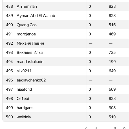
488
488
AnTemirlan
AnTemirlan
0
0
828
828
489
489
Ayman Abd El Wahab
Ayman Abd El Wahab
0
0
828
828
490
490
Quang Cao
Quang Cao
0
0
516
516
491
491
morojenoe
morojenoe
0
0
469
469
492
492
Михаил Левин
Михаил Левин
—
—
—
—
493
493
Вихляев Илья
Вихляев Илья
0
0
725
725
494
494
mandar.kakade
mandar.kakade
0
0
199
199
495
495
alik0211
alik0211
0
0
649
649
496
496
eakravchenko02
eakravchenko02
—
—
—
—
497
497
hiaatcnd
hiaatcnd
0
0
669
669
498
498
Ce1ebi
Ce1ebi
0
0
828
828
499
499
hartigans
hartigans
0
0
308
308
500
500
weibinlv
weibinlv
0
0
510
510
1
…
8
9