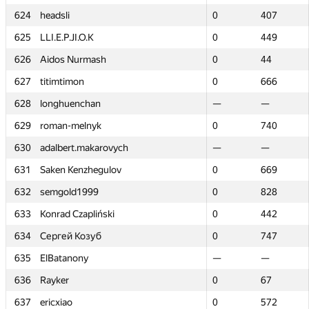
624
624
headsli
headsli
0
0
407
407
625
625
LLI.E.P.JI.O.K
LLI.E.P.JI.O.K
0
0
449
449
626
626
Aidos Nurmash
Aidos Nurmash
0
0
44
44
627
627
titimtimon
titimtimon
0
0
666
666
628
628
longhuenchan
longhuenchan
—
—
—
—
629
629
roman-melnyk
roman-melnyk
0
0
740
740
630
630
adalbert.makarovych
adalbert.makarovych
—
—
—
—
631
631
Saken Kenzhegulov
Saken Kenzhegulov
0
0
669
669
632
632
semgold1999
semgold1999
0
0
828
828
633
633
Konrad Czapliński
Konrad Czapliński
0
0
442
442
634
634
Сергей Козуб
Сергей Козуб
0
0
747
747
635
635
ElBatanony
ElBatanony
—
—
—
—
636
636
Rayker
Rayker
0
0
67
67
637
637
ericxiao
ericxiao
0
0
572
572