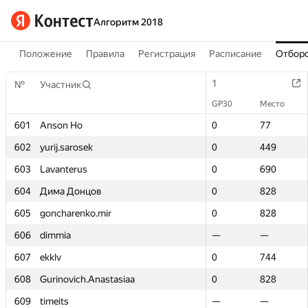
Алгоритм 2018
Положение
Правила
Регистрация
Расписание
Отборо
1
1
№
№
Участник
Участник
GP30
GP30
Место
Место
601
601
Anson Ho
Anson Ho
0
0
77
77
602
602
yurij.sarosek
yurij.sarosek
0
0
449
449
603
603
Lavanterus
Lavanterus
0
0
690
690
604
604
Дима Донцов
Дима Донцов
0
0
828
828
605
605
goncharenko.mir
goncharenko.mir
0
0
828
828
606
606
dimmia
dimmia
—
—
—
—
607
607
ekklv
ekklv
0
0
744
744
608
608
Gurinovich.Anastasiaa
Gurinovich.Anastasiaa
0
0
828
828
609
609
timeits
timeits
—
—
—
—