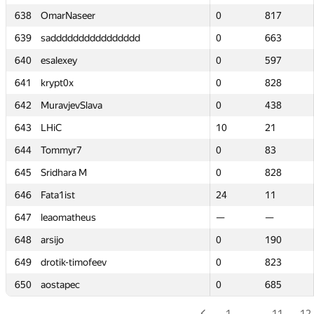
638
638
OmarNaseer
OmarNaseer
0
0
817
817
639
639
sadddddddddddddddd
sadddddddddddddddd
0
0
663
663
640
640
esalexey
esalexey
0
0
597
597
641
641
krypt0x
krypt0x
0
0
828
828
642
642
MuravjevSlava
MuravjevSlava
0
0
438
438
643
643
LHiC
LHiC
10
10
21
21
644
644
Tommyr7
Tommyr7
0
0
83
83
645
645
Sridhara M
Sridhara M
0
0
828
828
646
646
Fata1ist
Fata1ist
24
24
11
11
647
647
leaomatheus
leaomatheus
—
—
—
—
648
648
arsijo
arsijo
0
0
190
190
649
649
drotik-timofeev
drotik-timofeev
0
0
823
823
650
650
aostapec
aostapec
0
0
685
685
1
…
11
12