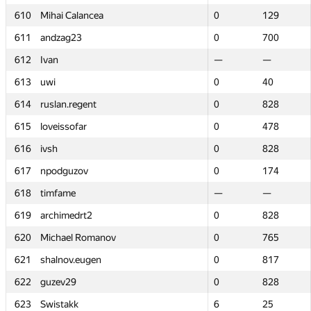
610
610
Mihai Calancea
Mihai Calancea
0
0
129
129
611
611
andzag23
andzag23
0
0
700
700
612
612
Ivan
Ivan
—
—
—
—
613
613
uwi
uwi
0
0
40
40
614
614
ruslan.regent
ruslan.regent
0
0
828
828
615
615
loveissofar
loveissofar
0
0
478
478
616
616
ivsh
ivsh
0
0
828
828
617
617
npodguzov
npodguzov
0
0
174
174
618
618
timfame
timfame
—
—
—
—
619
619
archimedrt2
archimedrt2
0
0
828
828
620
620
Michael Romanov
Michael Romanov
0
0
765
765
621
621
shalnov.eugen
shalnov.eugen
0
0
817
817
622
622
guzev29
guzev29
0
0
828
828
623
623
Swistakk
Swistakk
6
6
25
25