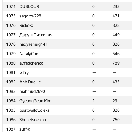
1074
1074
DUBLOUR
DUBLOUR
0
0
233
233
1075
1075
segorov228
segorov228
0
0
471
471
1076
1076
Ricko-x
Ricko-x
0
0
828
828
1077
1077
Даруш Пискевич
Даруш Пискевич
0
0
449
449
1078
1078
nadyaenerg141
nadyaenerg141
0
0
828
828
1079
1079
NatalyCod
NatalyCod
0
0
546
546
1080
1080
av.fedchenko
av.fedchenko
0
0
789
789
1081
1081
wlfryr
wlfryr
—
—
—
—
1082
1082
Anh Duc Le
Anh Duc Le
0
0
435
435
1083
1083
mahmud2690
mahmud2690
—
—
—
—
1084
1084
GyeongGeun Kim
GyeongGeun Kim
2
2
29
29
1085
1085
pustovalov.oleksii
pustovalov.oleksii
0
0
828
828
1086
1086
Shchetsova.au
Shchetsova.au
0
0
760
760
1087
1087
suff-d
suff-d
—
—
—
—