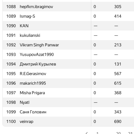
1088
1088
hepfkm.ibragimov
hepfkm.ibragimov
0
0
305
305
1089
1089
Ismag-S
Ismag-S
0
0
414
414
1090
1090
KAN
KAN
—
—
—
—
1091
1091
kukulianski
kukulianski
—
—
—
—
1092
1092
Vikram Singh Panwar
Vikram Singh Panwar
0
0
213
213
1093
1093
YusupovAzat1990
YusupovAzat1990
—
—
—
—
1094
1094
Дмитрий Курылев
Дмитрий Курылев
0
0
131
131
1095
1095
R.E.Gerasimov
R.E.Gerasimov
0
0
567
567
1096
1096
makarich1995
makarich1995
0
0
615
615
1097
1097
Misha Prigara
Misha Prigara
0
0
368
368
1098
1098
Nyatl
Nyatl
—
—
—
—
1099
1099
Саня Головин
Саня Головин
0
0
343
343
1100
1100
veinrap
veinrap
0
0
690
690
1
…
20
21