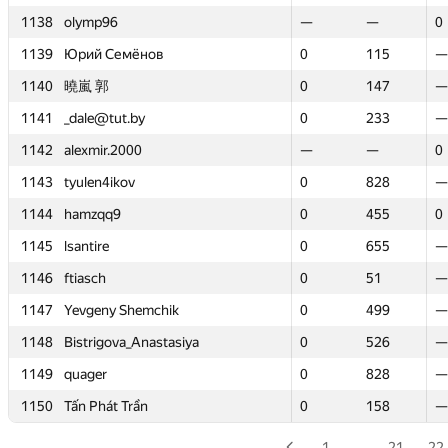
1138
1138
olymp96
olymp96
—
—
—
—
0
0
1139
1139
Юрий Семёнов
Юрий Семёнов
0
0
115
115
—
—
1140
1140
曉嵐 郭
曉嵐 郭
0
0
147
147
—
—
1141
1141
_dale@tut.by
_dale@tut.by
0
0
233
233
—
—
1142
1142
alexmir.2000
alexmir.2000
—
—
—
—
0
0
1143
1143
tyulen4ikov
tyulen4ikov
0
0
828
828
—
—
1144
1144
hamzqq9
hamzqq9
0
0
455
455
0
0
1145
1145
lsantire
lsantire
0
0
655
655
—
—
1146
1146
ftiasch
ftiasch
0
0
51
51
—
—
1147
1147
Yevgeny Shemchik
Yevgeny Shemchik
0
0
499
499
—
—
1148
1148
Bistrigova_Anastasiya
Bistrigova_Anastasiya
0
0
526
526
—
—
1149
1149
quager
quager
0
0
828
828
—
—
1150
1150
Tấn Phát Trần
Tấn Phát Trần
0
0
158
158
—
—
1
…
21
22