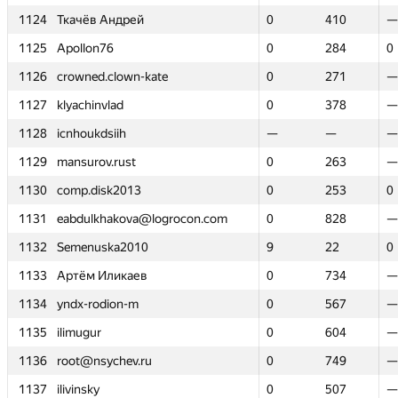
1124
1124
Ткачёв Андрей
Ткачёв Андрей
0
0
410
410
—
—
1125
1125
Apollon76
Apollon76
0
0
284
284
0
0
1126
1126
crowned.clown-kate
crowned.clown-kate
0
0
271
271
—
—
1127
1127
klyachinvlad
klyachinvlad
0
0
378
378
—
—
1128
1128
icnhoukdsiih
icnhoukdsiih
—
—
—
—
—
—
1129
1129
mansurov.rust
mansurov.rust
0
0
263
263
—
—
1130
1130
comp.disk2013
comp.disk2013
0
0
253
253
0
0
1131
1131
eabdulkhakova@logrocon.com
eabdulkhakova@logrocon.com
0
0
828
828
—
—
1132
1132
Semenuska2010
Semenuska2010
9
9
22
22
0
0
1133
1133
Артём Иликаев
Артём Иликаев
0
0
734
734
—
—
1134
1134
yndx-rodion-m
yndx-rodion-m
0
0
567
567
—
—
1135
1135
ilimugur
ilimugur
0
0
604
604
—
—
1136
1136
root@nsychev.ru
root@nsychev.ru
0
0
749
749
—
—
1137
1137
ilivinsky
ilivinsky
0
0
507
507
—
—