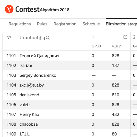
Algorithm 2018
Regulations
Rules
Registration
Schedule
Elimination stag
1
1
2
2
№
№
Մասնակից
Մասնակից
GP30
GP30
Վայր
Վայր
G
G
1101
1101
Георгий Давидович
Георгий Давидович
0
0
828
828
0
0
1102
1102
izarizar
izarizar
0
0
187
187
—
—
1103
1103
Sergey Bondarenko
Sergey Bondarenko
—
—
—
—
0
0
1104
1104
zxc_j@tut.by
zxc_j@tut.by
0
0
828
828
—
—
1105
1105
deniskond
deniskond
0
0
810
810
0
0
1106
1106
valetr
valetr
0
0
828
828
—
—
1107
1107
Henry Kao
Henry Kao
0
0
432
432
—
—
1108
1108
chacobsa
chacobsa
0
0
828
828
0
0
1109
1109
J.T.J.L
J.T.J.L
0
0
80
80
—
—