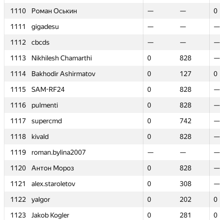
1110
1110
Роман Оськин
Роман Оськин
—
—
—
—
0
0
1111
1111
gigadesu
gigadesu
—
—
—
—
—
—
1112
1112
cbcds
cbcds
—
—
—
—
—
—
1113
1113
Nikhilesh Chamarthi
Nikhilesh Chamarthi
0
0
828
828
—
—
1114
1114
Bakhodir Ashirmatov
Bakhodir Ashirmatov
0
0
127
127
0
0
1115
1115
SAM-RF24
SAM-RF24
0
0
828
828
—
—
1116
1116
pulmenti
pulmenti
0
0
828
828
—
—
1117
1117
supercmd
supercmd
0
0
742
742
—
—
1118
1118
kivald
kivald
0
0
828
828
—
—
1119
1119
roman.bylina2007
roman.bylina2007
—
—
—
—
—
—
1120
1120
Антон Мороз
Антон Мороз
0
0
828
828
—
—
1121
1121
alex.staroletov
alex.staroletov
0
0
308
308
—
—
1122
1122
yalgor
yalgor
0
0
202
202
0
0
1123
1123
Jakob Kogler
Jakob Kogler
0
0
281
281
0
0