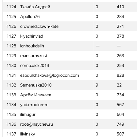
1124
1124
Ткачёв Андрей
Ткачёв Андрей
0
0
410
410
1125
1125
Apollon76
Apollon76
0
0
284
284
1126
1126
crowned.clown-kate
crowned.clown-kate
0
0
271
271
1127
1127
klyachinvlad
klyachinvlad
0
0
378
378
1128
1128
icnhoukdsiih
icnhoukdsiih
—
—
—
—
1129
1129
mansurov.rust
mansurov.rust
0
0
263
263
1130
1130
comp.disk2013
comp.disk2013
0
0
253
253
1131
1131
eabdulkhakova@logrocon.com
eabdulkhakova@logrocon.com
0
0
828
828
1132
1132
Semenuska2010
Semenuska2010
9
9
22
22
1133
1133
Артём Иликаев
Артём Иликаев
0
0
734
734
1134
1134
yndx-rodion-m
yndx-rodion-m
0
0
567
567
1135
1135
ilimugur
ilimugur
0
0
604
604
1136
1136
root@nsychev.ru
root@nsychev.ru
0
0
749
749
1137
1137
ilivinsky
ilivinsky
0
0
507
507