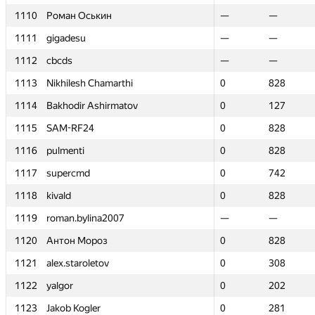
1110
1110
Роман Оськин
Роман Оськин
—
—
—
—
1111
1111
gigadesu
gigadesu
—
—
—
—
1112
1112
cbcds
cbcds
—
—
—
—
1113
1113
Nikhilesh Chamarthi
Nikhilesh Chamarthi
0
0
828
828
1114
1114
Bakhodir Ashirmatov
Bakhodir Ashirmatov
0
0
127
127
1115
1115
SAM-RF24
SAM-RF24
0
0
828
828
1116
1116
pulmenti
pulmenti
0
0
828
828
1117
1117
supercmd
supercmd
0
0
742
742
1118
1118
kivald
kivald
0
0
828
828
1119
1119
roman.bylina2007
roman.bylina2007
—
—
—
—
1120
1120
Антон Мороз
Антон Мороз
0
0
828
828
1121
1121
alex.staroletov
alex.staroletov
0
0
308
308
1122
1122
yalgor
yalgor
0
0
202
202
1123
1123
Jakob Kogler
Jakob Kogler
0
0
281
281