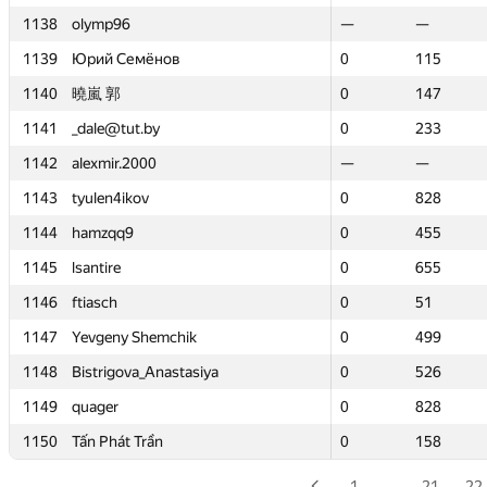
1138
1138
olymp96
olymp96
—
—
—
—
1139
1139
Юрий Семёнов
Юрий Семёнов
0
0
115
115
1140
1140
曉嵐 郭
曉嵐 郭
0
0
147
147
1141
1141
_dale@tut.by
_dale@tut.by
0
0
233
233
1142
1142
alexmir.2000
alexmir.2000
—
—
—
—
1143
1143
tyulen4ikov
tyulen4ikov
0
0
828
828
1144
1144
hamzqq9
hamzqq9
0
0
455
455
1145
1145
lsantire
lsantire
0
0
655
655
1146
1146
ftiasch
ftiasch
0
0
51
51
1147
1147
Yevgeny Shemchik
Yevgeny Shemchik
0
0
499
499
1148
1148
Bistrigova_Anastasiya
Bistrigova_Anastasiya
0
0
526
526
1149
1149
quager
quager
0
0
828
828
1150
1150
Tấn Phát Trần
Tấn Phát Trần
0
0
158
158
1
…
21
22