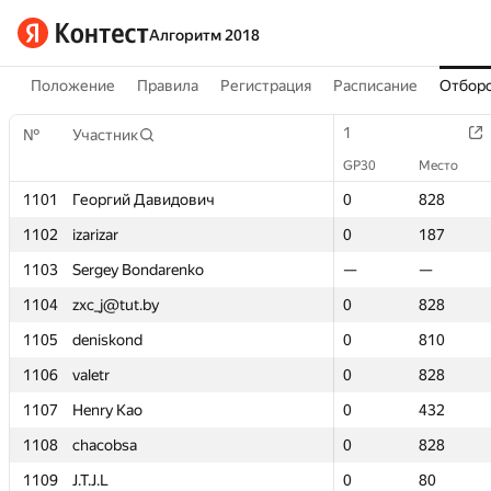
Алгоритм 2018
Положение
Правила
Регистрация
Расписание
Отборо
1
1
№
№
Участник
Участник
GP30
GP30
Место
Место
1101
1101
Георгий Давидович
Георгий Давидович
0
0
828
828
1102
1102
izarizar
izarizar
0
0
187
187
1103
1103
Sergey Bondarenko
Sergey Bondarenko
—
—
—
—
1104
1104
zxc_j@tut.by
zxc_j@tut.by
0
0
828
828
1105
1105
deniskond
deniskond
0
0
810
810
1106
1106
valetr
valetr
0
0
828
828
1107
1107
Henry Kao
Henry Kao
0
0
432
432
1108
1108
chacobsa
chacobsa
0
0
828
828
1109
1109
J.T.J.L
J.T.J.L
0
0
80
80