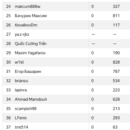
24
24
makcum888w
makcum888w
0
0
327
327
25
25
Бачурин Максим
Бачурин Максим
0
0
811
811
26
26
KovalkovDm
KovalkovDm
0
0
117
117
27
27
ya.z-rjkz
ya.z-rjkz
—
—
—
—
28
28
Quốc Cường Trần
Quốc Cường Trần
—
—
—
—
29
29
Maxim Yagafarov
Maxim Yagafarov
0
0
190
190
30
30
w1ld
w1ld
0
0
828
828
31
31
Егор Башарин
Егор Башарин
0
0
787
787
32
32
briansu
briansu
0
0
534
534
33
33
lapinra
lapinra
0
0
223
223
34
34
Ahmad Mamdouh
Ahmad Mamdouh
0
0
628
628
35
35
scampish98
scampish98
0
0
213
213
36
36
LFenix
LFenix
0
0
293
293
37
37
tmt514
tmt514
0
0
63
63