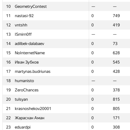
10
10
GeometryContest
GeometryContest
—
—
—
—
11
11
nastasi-92
nastasi-92
0
0
749
749
12
12
vntshh
vntshh
0
0
419
419
13
13
ISmirn0ff
ISmirn0ff
—
—
—
—
14
14
adilbek-dalabaev
adilbek-dalabaev
0
0
73
73
15
15
NoInternetName
NoInternetName
0
0
628
628
16
16
Иван Зубков
Иван Зубков
0
0
545
545
17
17
martynas.budriunas
martynas.budriunas
0
0
428
428
18
18
humanisto
humanisto
—
—
—
—
19
19
ZeroChances
ZeroChances
0
0
378
378
20
20
tulsyan
tulsyan
0
0
815
815
21
21
krasnoshekov20001
krasnoshekov20001
0
0
805
805
22
22
Жарасхан Аман
Жарасхан Аман
0
0
171
171
23
23
eduardpi
eduardpi
0
0
308
308