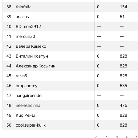
38
38
thinfaifai
thinfaifai
0
0
154
154
39
39
ariacas
ariacas
0
0
61
61
40
40
RDimon2912
RDimon2912
—
—
—
—
41
41
mercuri30
mercuri30
—
—
—
—
42
42
Валера Камеко
Валера Камеко
—
—
—
—
43
43
Виталий Ковтун
Виталий Ковтун
0
0
828
828
44
44
Александр Косыгин
Александр Косыгин
0
0
828
828
45
45
reiva5
reiva5
0
0
828
828
46
46
orapandrey
orapandrey
0
0
635
635
47
47
aangairbender
aangairbender
—
—
—
—
48
48
neeleshsinha
neeleshsinha
0
0
476
476
49
49
Kuo Pei-Li
Kuo Pei-Li
0
0
828
828
50
50
cool.super-kulik
cool.super-kulik
0
0
828
828
1
2
3
4