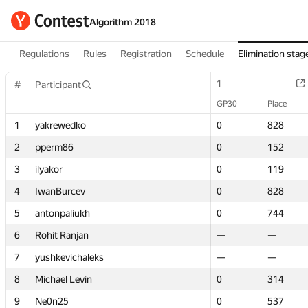
Algorithm 2018
Regulations
Rules
Registration
Schedule
Elimination stag
1
1
#
#
Participant
Participant
GP30
GP30
Place
Place
1
1
yakrewedko
yakrewedko
0
0
828
828
2
2
pperm86
pperm86
0
0
152
152
3
3
ilyakor
ilyakor
0
0
119
119
4
4
IwanBurcev
IwanBurcev
0
0
828
828
5
5
antonpaliukh
antonpaliukh
0
0
744
744
6
6
Rohit Ranjan
Rohit Ranjan
—
—
—
—
7
7
yushkevichaleks
yushkevichaleks
—
—
—
—
8
8
Michael Levin
Michael Levin
0
0
314
314
9
9
Ne0n25
Ne0n25
0
0
537
537