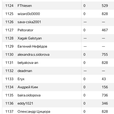
1124
1124
FThiesen
FThiesen
0
0
529
529
1125
1125
wizard3d3000
wizard3d3000
0
0
828
828
1126
1126
sava-cska2001
sava-cska2001
—
—
—
—
1127
1127
Peltorator
Peltorator
0
0
467
467
1128
1128
Xagak Galstyan
Xagak Galstyan
—
—
—
—
1129
1129
Евгений Нефёдов
Евгений Нефёдов
—
—
—
—
1130
1130
alexandra.s.sidorova
alexandra.s.sidorova
0
0
755
755
1131
1131
belyakova-an
belyakova-an
0
0
828
828
1132
1132
deadman
deadman
—
—
—
—
1133
1133
Eryx
Eryx
0
0
43
43
1134
1134
Андрей Ким
Андрей Ким
0
0
156
156
1135
1135
baira.oidopova
baira.oidopova
0
0
736
736
1136
1136
eddy1021
eddy1021
0
0
346
346
1137
1137
Олександр Цицюра
Олександр Цицюра
0
0
828
828