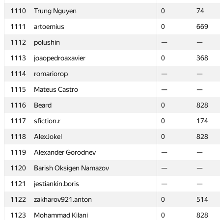
1110
1110
Trung Nguyen
Trung Nguyen
0
0
74
74
1111
1111
artoemius
artoemius
0
0
669
669
1112
1112
polushin
polushin
—
—
—
—
1113
1113
joaopedroaxavier
joaopedroaxavier
0
0
368
368
1114
1114
romariorop
romariorop
—
—
—
—
1115
1115
Mateus Castro
Mateus Castro
—
—
—
—
1116
1116
Beard
Beard
0
0
828
828
1117
1117
sfiction.r
sfiction.r
0
0
174
174
1118
1118
AlexJokel
AlexJokel
0
0
828
828
1119
1119
Alexander Gorodnev
Alexander Gorodnev
—
—
—
—
1120
1120
Barish Oksigen Namazov
Barish Oksigen Namazov
—
—
—
—
1121
1121
jestiankin.boris
jestiankin.boris
—
—
—
—
1122
1122
zakharov921.anton
zakharov921.anton
0
0
514
514
1123
1123
Mohammad Kilani
Mohammad Kilani
0
0
828
828