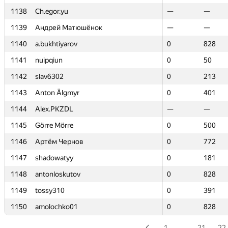
1138
1138
Ch.egor.yu
Ch.egor.yu
—
—
—
—
1139
1139
Андрей Матюшёнок
Андрей Матюшёнок
—
—
—
—
1140
1140
a.bukhtiyarov
a.bukhtiyarov
0
0
828
828
1141
1141
nuipqiun
nuipqiun
0
0
50
50
1142
1142
slav6302
slav6302
0
0
213
213
1143
1143
Anton Älgmyr
Anton Älgmyr
0
0
401
401
1144
1144
Alex.PKZDL
Alex.PKZDL
—
—
—
—
1145
1145
Görre Mörre
Görre Mörre
0
0
500
500
1146
1146
Артём Чернов
Артём Чернов
0
0
772
772
1147
1147
shadowatyy
shadowatyy
0
0
181
181
1148
1148
antonloskutov
antonloskutov
0
0
828
828
1149
1149
tossy310
tossy310
0
0
391
391
1150
1150
amolochko01
amolochko01
0
0
828
828
1
…
21
22