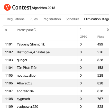
Algorithm 2018
Regulations
Rules
Registration
Schedule
Elimination stag
1
1
#
#
Participant
Participant
GP30
GP30
Place
Place
1101
1101
Yevgeny Shemchik
Yevgeny Shemchik
0
0
499
499
1102
1102
Bistrigova_Anastasiya
Bistrigova_Anastasiya
0
0
526
526
1103
1103
quager
quager
0
0
828
828
1104
1104
Tấn Phát Trần
Tấn Phát Trần
0
0
158
158
1105
1105
noctis.caligo
noctis.caligo
0
0
528
528
1106
1106
AlberetOZ
AlberetOZ
0
0
828
828
1107
1107
andrei6184
andrei6184
0
0
828
828
1108
1108
eygmath
eygmath
0
0
767
767
1109
1109
vladpower220
vladpower220
0
0
828
828