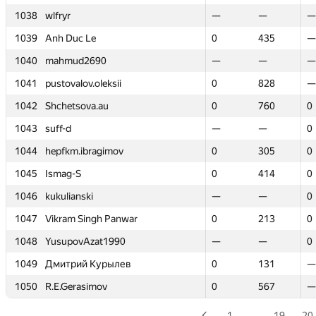
1038
1038
wlfryr
wlfryr
—
—
—
—
—
—
1039
1039
Anh Duc Le
Anh Duc Le
0
0
435
435
—
—
1040
1040
mahmud2690
mahmud2690
—
—
—
—
—
—
1041
1041
pustovalov.oleksii
pustovalov.oleksii
0
0
828
828
—
—
1042
1042
Shchetsova.au
Shchetsova.au
0
0
760
760
0
0
1043
1043
suff-d
suff-d
—
—
—
—
0
0
1044
1044
hepfkm.ibragimov
hepfkm.ibragimov
0
0
305
305
0
0
1045
1045
Ismag-S
Ismag-S
0
0
414
414
0
0
1046
1046
kukulianski
kukulianski
—
—
—
—
0
0
1047
1047
Vikram Singh Panwar
Vikram Singh Panwar
0
0
213
213
0
0
1048
1048
YusupovAzat1990
YusupovAzat1990
—
—
—
—
0
0
1049
1049
Дмитрий Курылев
Дмитрий Курылев
0
0
131
131
—
—
1050
1050
R.E.Gerasimov
R.E.Gerasimov
0
0
567
567
—
—
1
…
19
20