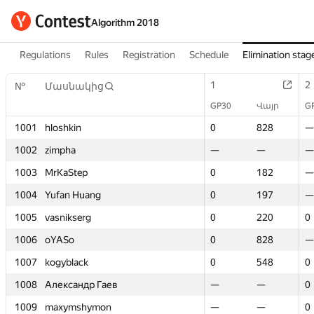
Algorithm 2018
Regulations
Rules
Registration
Schedule
Elimination stag
1
1
2
2
№
№
Մասնակից
Մասնակից
GP30
GP30
Վայր
Վայր
G
G
1001
1001
hloshkin
hloshkin
0
0
828
828
—
—
1002
1002
zimpha
zimpha
—
—
—
—
—
—
1003
1003
MrKaStep
MrKaStep
0
0
182
182
—
—
1004
1004
Yufan Huang
Yufan Huang
0
0
197
197
—
—
1005
1005
vasnikserg
vasnikserg
0
0
220
220
0
0
1006
1006
oYASo
oYASo
0
0
828
828
—
—
1007
1007
kogyblack
kogyblack
0
0
548
548
0
0
1008
1008
Александр Гаев
Александр Гаев
—
—
—
—
0
0
1009
1009
maxymshymon
maxymshymon
—
—
—
—
0
0