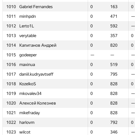
1010
1010
Gabriel Fernandes
Gabriel Fernandes
0
0
163
163
0
0
1011
1011
minhpdn
minhpdn
0
0
471
471
—
—
1012
1012
Lerto1L
Lerto1L
0
0
592
592
—
—
1013
1013
verytable
verytable
0
0
357
357
0
0
1014
1014
Капитанов Андрей
Капитанов Андрей
0
0
820
820
0
0
1015
1015
godeeper
godeeper
—
—
—
—
—
—
1016
1016
maxinua
maxinua
0
0
519
519
0
0
1017
1017
daniil.kudryavtseff
daniil.kudryavtseff
0
0
795
795
—
—
1018
1018
KozelkoS
KozelkoS
0
0
828
828
0
0
1019
1019
mkovalev34
mkovalev34
0
0
828
828
—
—
1020
1020
Алексей Колезнев
Алексей Колезнев
0
0
828
828
—
—
1021
1021
mikefraday
mikefraday
0
0
828
828
—
—
1022
1022
harlovm
harlovm
0
0
792
792
0
0
1023
1023
wilcot
wilcot
0
0
346
346
—
—