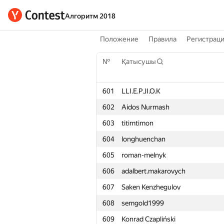
Алгоритм 2018
Положение
Правила
Регистрац
№
Қатысушы
601
LLI.E.P.JI.O.K
602
Aidos Nurmash
603
titimtimon
604
longhuenchan
605
roman-melnyk
606
adalbert.makarovych
607
Saken Kenzhegulov
608
semgold1999
609
Konrad Czapliński