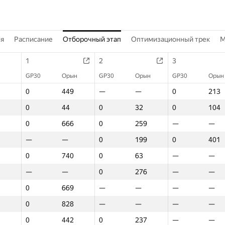
ия
Расписание
Отборочный этап
Оптимизационный трек
M
1
2
3
GP30
Орын
GP30
Орын
GP30
Орын
0
449
—
—
0
213
0
44
0
32
0
104
0
666
0
259
—
—
—
—
0
199
0
401
0
740
0
63
—
—
—
—
0
276
—
—
0
669
—
—
—
—
0
828
—
—
—
—
0
442
0
237
—
—