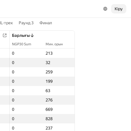
Кіру
L-трек
Раунд 3
Финал
Барлығы
NGP30 Sum
Мин. орын
0
213
0
32
0
259
0
199
0
63
0
276
0
669
0
828
0
237