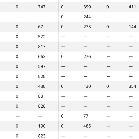
0
747
0
399
0
411
—
—
0
244
—
—
0
67
0
273
0
144
0
572
—
—
—
—
0
817
—
—
—
—
0
663
0
276
—
—
0
597
—
—
—
—
0
828
—
—
—
—
0
438
0
130
0
354
0
83
—
—
—
—
0
828
—
—
—
—
—
—
0
77
—
—
0
190
0
485
—
—
1
2
3
0
823
—
—
—
—
GP30
Орын
GP30
Орын
GP30
Орын