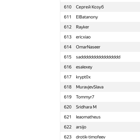
610
Сергей Козуб
611
ElBatanony
612
Rayker
613
ericxiao
614
OmarNaseer
615
sadddddddddddddddd
616
esalexey
617
krypt0x
618
MuravjevSlava
619
Tommyr7
620
Sridhara M
621
leaomatheus
622
arsijo
№
Қатысушы
623
drotik-timofeev