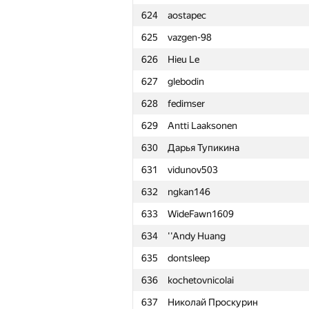
624
aostapec
601
LLI.E.P.JI.O.K
625
vazgen-98
602
Aidos Nurmash
626
Hieu Le
603
titimtimon
627
glebodin
604
longhuenchan
628
fedimser
605
roman-melnyk
629
Antti Laaksonen
606
adalbert.makarovych
630
Дарья Тупикина
607
Saken Kenzhegulov
631
vidunov503
608
semgold1999
632
ngkan146
609
Konrad Czapliński
633
WideFawn1609
610
Сергей Козуб
634
''Andy Huang
611
ElBatanony
635
dontsleep
612
Rayker
636
kochetovnicolai
613
ericxiao
637
Николай Проскурин
614
OmarNaseer