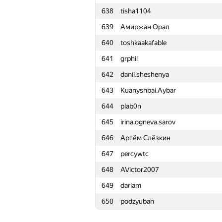
638
tisha1104
615
sadddddddddddddddd
639
Амиржан Орал
616
esalexey
640
toshkaakafable
617
krypt0x
641
grphil
618
MuravjevSlava
642
danil.sheshenya
619
Tommyr7
643
Kuanyshbai.Aybar
620
Sridhara M
644
plab0n
621
leaomatheus
645
irina.ogneva.sarov
622
arsijo
646
Артём Слёзкин
623
drotik-timofeev
647
percywtc
624
aostapec
648
AVictor2007
625
vazgen-98
649
darlam
626
Hieu Le
650
podzyuban
627
glebodin
628
fedimser