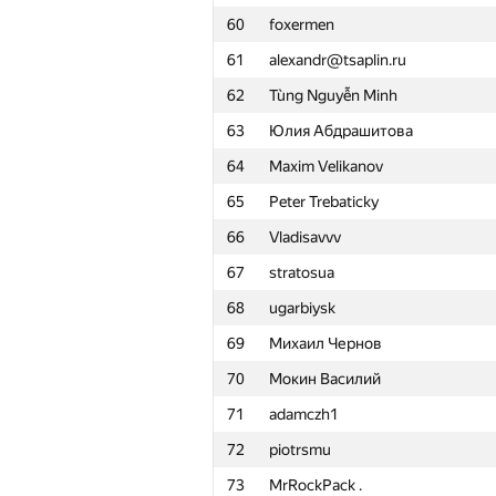
60
foxermen
61
alexandr@tsaplin.ru
62
Tùng Nguyễn Minh
63
Юлия Абдрашитова
64
Maxim Velikanov
65
Peter Trebaticky
66
Vladisavvv
67
stratosua
68
ugarbiysk
69
Михаил Чернов
70
Мокин Василий
71
adamczh1
72
piotrsmu
№
Қатысушы
73
MrRockPack .