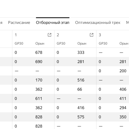
ия
Расписание
Отборочный этап
Оптимизационный трек
M
1
2
3
GP30
Орын
GP30
Орын
GP30
Орын
0
678
0
333
—
—
0
690
0
281
0
281
—
—
—
—
0
200
0
170
0
516
—
—
0
362
0
66
0
406
0
611
—
—
0
411
0
362
0
416
0
294
0
828
0
575
0
350
0
828
—
—
—
—