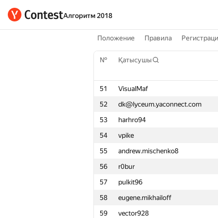
Алгоритм 2018
Положение
Правила
Регистрац
№
Қатысушы
51
VisualMaf
52
dk@lyceum.yaconnect.com
53
harhro94
54
vpike
55
andrew.mischenko8
56
r0bur
57
pulkit96
58
eugene.mikhailoff
59
vector928