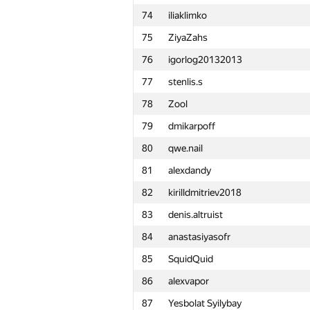
74
iliaklimko
51
VisualMaf
75
ZiyaZahs
52
dk@lyceum.yaconnect.com
76
igorlog20132013
53
harhro94
77
stenlis.s
54
vpike
78
Zool
55
andrew.mischenko8
79
dmikarpoff
56
r0bur
80
qwe.nail
57
pulkit96
81
alexdandy
58
eugene.mikhailoff
82
kirilldmitriev2018
59
vector928
83
denis.altruist
60
foxermen
84
anastasiyasofr
61
alexandr@tsaplin.ru
85
SquidQuid
62
Tùng Nguyễn Minh
86
alexvapor
63
Юлия Абдрашитова
87
Yesbolat Syilybay
64
Maxim Velikanov