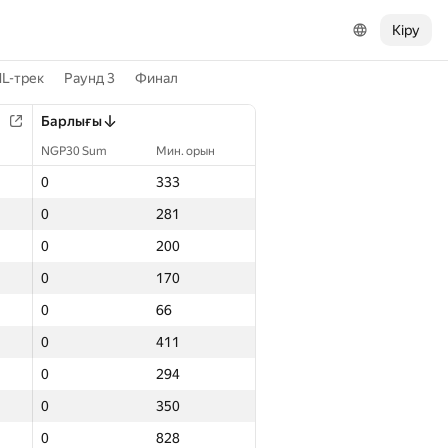
Кіру
L-трек
Раунд 3
Финал
Барлығы
NGP30 Sum
Мин. орын
0
333
0
281
0
200
0
170
0
66
0
411
0
294
0
350
0
828