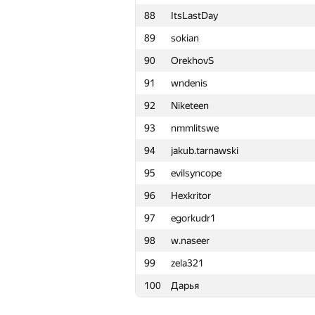
88
ItsLastDay
65
Peter Trebaticky
89
sokian
66
Vladisavvv
90
OrekhovS
67
stratosua
91
wndenis
68
ugarbiysk
92
Niketeen
69
Михаил Чернов
93
nmmlitswe
70
Мокин Василий
94
jakub.tarnawski
71
adamczh1
95
evilsyncope
72
piotrsmu
96
Hexkritor
73
MrRockPack .
97
egorkudr1
74
iliaklimko
98
w.naseer
75
ZiyaZahs
99
zela321
76
igorlog20132013
100
Дарья
77
stenlis.s
78
Zool