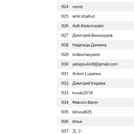
924
vonzz
901
Андрей Куроптев
925
amir.shaihut
902
cezarnik2
926
Adil Abdurrazaklı
903
Nj Rafi
927
Дмитрий Винокуров
904
kriwitzckaya2011
928
Надежда Демина
905
makarselivanov
929
kolievmaxyand
906
andrey.matveev.mano
930
yesipov.kirill@gmail.com
907
Nike_VML
931
Anton Lupanov
908
Saeed.Odak
932
Дмитрий Кидяев
909
nmunim
933
kusas2018
910
Andrew Chulanov
934
Maksim Banin
911
FutymyClone
935
binvua925
912
schiavoni
936
Илья
913
Леонид Скороспелов
937
五 小
914
Руслан Выродов