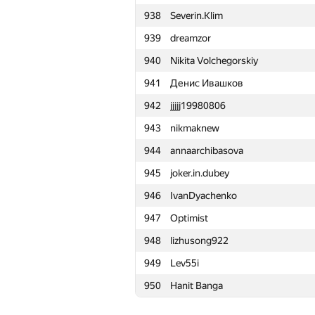
938
Severin.Klim
915
super.hero27
939
dreamzor
916
Nurlan Kenzhebekov
940
Nikita Volchegorskiy
917
Arasmus Inc.
941
Денис Ивашков
918
ilyakirpichev
942
jjjjj19980806
919
Yan Couto
943
nikmaknew
920
Artem Gerasimencko
944
annaarchibasova
921
vitalioo2502
945
joker.in.dubey
922
Michal Korbela
946
IvanDyachenko
923
Вячеслав Дубинин
947
Optimist
924
vonzz
948
lizhusong922
925
amir.shaihut
949
Lev55i
926
Adil Abdurrazaklı
950
Hanit Banga
927
Дмитрий Винокуров
928
Надежда Демина