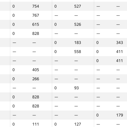
0
754
0
527
—
—
0
767
—
—
—
—
0
615
0
526
—
—
0
828
—
—
—
—
—
—
0
183
0
343
—
—
0
558
0
411
—
—
—
—
0
411
0
405
—
—
—
—
0
266
—
—
—
—
—
—
0
93
—
—
0
828
—
—
—
—
0
828
—
—
—
—
—
—
—
—
0
179
1
2
3
0
111
0
127
—
—
GP30
Место
GP30
Место
GP30
Место