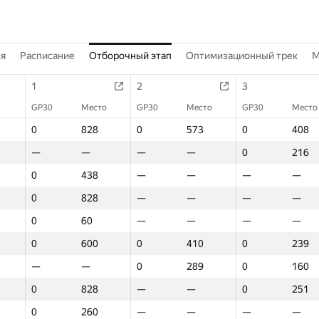
ия
Расписание
Отборочный этап
Оптимизационный трек
M
1
2
3
GP30
Место
GP30
Место
GP30
Место
0
828
0
573
0
408
—
—
—
—
0
216
0
438
—
—
—
—
0
828
—
—
—
—
0
60
—
—
—
—
0
600
0
410
0
239
—
—
0
289
0
160
0
828
—
—
0
251
0
260
—
—
—
—