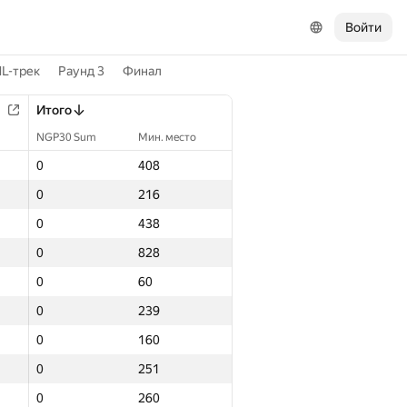
Войти
L-трек
Раунд 3
Финал
Итого
NGP30 Sum
Мин. место
0
408
0
216
0
438
0
828
0
60
0
239
0
160
0
251
0
260