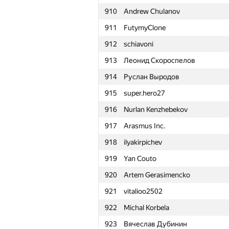
910
Andrew Chulanov
911
FutymyClone
912
schiavoni
913
Леонид Скороспелов
914
Руслан Выродов
915
super.hero27
916
Nurlan Kenzhebekov
917
Arasmus Inc.
918
ilyakirpichev
919
Yan Couto
920
Artem Gerasimencko
921
vitalioo2502
922
Michal Korbela
№
Участник
923
Вячеслав Дубинин