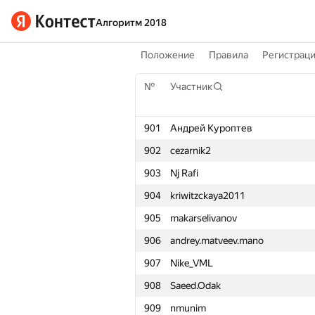
Алгоритм 2018
Положение
Правила
Регистрац
№
Участник
901
Андрей Куроптев
902
cezarnik2
903
Nj Rafi
904
kriwitzckaya2011
905
makarselivanov
906
andrey.matveev.mano
907
Nike_VML
908
Saeed.Odak
909
nmunim