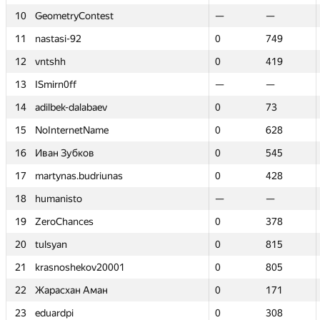
10
10
GeometryContest
GeometryContest
—
—
—
—
11
11
nastasi-92
nastasi-92
0
0
749
749
12
12
vntshh
vntshh
0
0
419
419
13
13
ISmirn0ff
ISmirn0ff
—
—
—
—
14
14
adilbek-dalabaev
adilbek-dalabaev
0
0
73
73
15
15
NoInternetName
NoInternetName
0
0
628
628
16
16
Иван Зубков
Иван Зубков
0
0
545
545
17
17
martynas.budriunas
martynas.budriunas
0
0
428
428
18
18
humanisto
humanisto
—
—
—
—
19
19
ZeroChances
ZeroChances
0
0
378
378
20
20
tulsyan
tulsyan
0
0
815
815
21
21
krasnoshekov20001
krasnoshekov20001
0
0
805
805
22
22
Жарасхан Аман
Жарасхан Аман
0
0
171
171
23
23
eduardpi
eduardpi
0
0
308
308