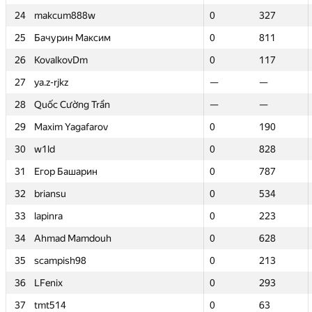
24
24
makcum888w
makcum888w
0
0
327
327
25
25
Бачурин Максим
Бачурин Максим
0
0
811
811
26
26
KovalkovDm
KovalkovDm
0
0
117
117
27
27
ya.z-rjkz
ya.z-rjkz
—
—
—
—
28
28
Quốc Cường Trần
Quốc Cường Trần
—
—
—
—
29
29
Maxim Yagafarov
Maxim Yagafarov
0
0
190
190
30
30
w1ld
w1ld
0
0
828
828
31
31
Егор Башарин
Егор Башарин
0
0
787
787
32
32
briansu
briansu
0
0
534
534
33
33
lapinra
lapinra
0
0
223
223
34
34
Ahmad Mamdouh
Ahmad Mamdouh
0
0
628
628
35
35
scampish98
scampish98
0
0
213
213
36
36
LFenix
LFenix
0
0
293
293
37
37
tmt514
tmt514
0
0
63
63