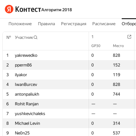
Алгоритм 2018
Положение
Правила
Регистрация
Расписание
Отборо
1
1
№
№
Участник
Участник
GP30
GP30
Место
Место
1
1
yakrewedko
yakrewedko
0
0
828
828
2
2
pperm86
pperm86
0
0
152
152
3
3
ilyakor
ilyakor
0
0
119
119
4
4
IwanBurcev
IwanBurcev
0
0
828
828
5
5
antonpaliukh
antonpaliukh
0
0
744
744
6
6
Rohit Ranjan
Rohit Ranjan
—
—
—
—
7
7
yushkevichaleks
yushkevichaleks
—
—
—
—
8
8
Michael Levin
Michael Levin
0
0
314
314
9
9
Ne0n25
Ne0n25
0
0
537
537