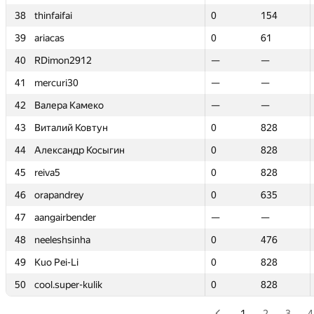
38
38
thinfaifai
thinfaifai
0
0
154
154
39
39
ariacas
ariacas
0
0
61
61
40
40
RDimon2912
RDimon2912
—
—
—
—
41
41
mercuri30
mercuri30
—
—
—
—
42
42
Валера Камеко
Валера Камеко
—
—
—
—
43
43
Виталий Ковтун
Виталий Ковтун
0
0
828
828
44
44
Александр Косыгин
Александр Косыгин
0
0
828
828
45
45
reiva5
reiva5
0
0
828
828
46
46
orapandrey
orapandrey
0
0
635
635
47
47
aangairbender
aangairbender
—
—
—
—
48
48
neeleshsinha
neeleshsinha
0
0
476
476
49
49
Kuo Pei-Li
Kuo Pei-Li
0
0
828
828
50
50
cool.super-kulik
cool.super-kulik
0
0
828
828
1
2
3
4