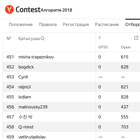
Алгоритм 2018
Положение
Правила
Регистрация
Расписание
Отборо
1
1
№
№
Қатысушы
Қатысушы
GP30
GP30
Орын
Орын
451
451
misha-trapeznikov
misha-trapeznikov
0
0
615
615
452
452
bogdick
bogdick
0
0
828
828
453
453
Cyrill
Cyrill
—
—
—
—
454
454
reijnUl
reijnUl
0
0
821
821
455
455
lxdlam
lxdlam
0
0
828
828
456
456
malinovsky239
malinovsky239
0
0
437
437
457
457
수찬 박
수찬 박
0
0
555
555
458
458
Q-mind
Q-mind
0
0
703
703
459
459
vetlin.vladislav
vetlin.vladislav
—
—
—
—