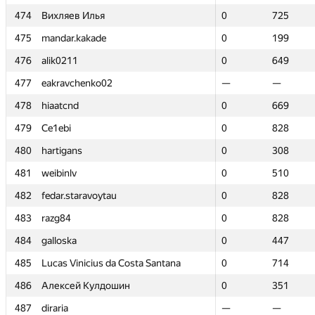
474
474
Вихляев Илья
Вихляев Илья
0
0
725
725
475
475
mandar.kakade
mandar.kakade
0
0
199
199
476
476
alik0211
alik0211
0
0
649
649
477
477
eakravchenko02
eakravchenko02
—
—
—
—
478
478
hiaatcnd
hiaatcnd
0
0
669
669
479
479
Ce1ebi
Ce1ebi
0
0
828
828
480
480
hartigans
hartigans
0
0
308
308
481
481
weibinlv
weibinlv
0
0
510
510
482
482
fedar.staravoytau
fedar.staravoytau
0
0
828
828
483
483
razg84
razg84
0
0
828
828
484
484
galloska
galloska
0
0
447
447
485
485
Lucas Vinicius da Costa Santana
Lucas Vinicius da Costa Santana
0
0
714
714
486
486
Алексей Кулдошин
Алексей Кулдошин
0
0
351
351
487
487
diraria
diraria
—
—
—
—