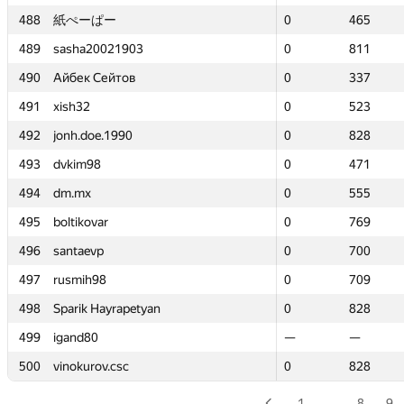
488
488
紙ぺーぱー
紙ぺーぱー
0
0
465
465
489
489
sasha20021903
sasha20021903
0
0
811
811
490
490
Айбек Сейтов
Айбек Сейтов
0
0
337
337
491
491
xish32
xish32
0
0
523
523
492
492
jonh.doe.1990
jonh.doe.1990
0
0
828
828
493
493
dvkim98
dvkim98
0
0
471
471
494
494
dm.mx
dm.mx
0
0
555
555
495
495
boltikovar
boltikovar
0
0
769
769
496
496
santaevp
santaevp
0
0
700
700
497
497
rusmih98
rusmih98
0
0
709
709
498
498
Sparik Hayrapetyan
Sparik Hayrapetyan
0
0
828
828
499
499
igand80
igand80
—
—
—
—
500
500
vinokurov.csc
vinokurov.csc
0
0
828
828
1
…
8
9