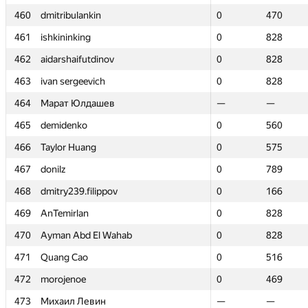
460
460
dmitribulankin
dmitribulankin
0
0
470
470
461
461
ishkininking
ishkininking
0
0
828
828
462
462
aidarshaifutdinov
aidarshaifutdinov
0
0
828
828
463
463
ivan sergeevich
ivan sergeevich
0
0
828
828
464
464
Марат Юлдашев
Марат Юлдашев
—
—
—
—
465
465
demidenko
demidenko
0
0
560
560
466
466
Taylor Huang
Taylor Huang
0
0
575
575
467
467
donilz
donilz
0
0
789
789
468
468
dmitry239.filippov
dmitry239.filippov
0
0
166
166
469
469
AnTemirlan
AnTemirlan
0
0
828
828
470
470
Ayman Abd El Wahab
Ayman Abd El Wahab
0
0
828
828
471
471
Quang Cao
Quang Cao
0
0
516
516
472
472
morojenoe
morojenoe
0
0
469
469
473
473
Михаил Левин
Михаил Левин
—
—
—
—