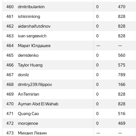
460
460
dmitribulankin
dmitribulankin
0
0
470
470
461
461
ishkininking
ishkininking
0
0
828
828
462
462
aidarshaifutdinov
aidarshaifutdinov
0
0
828
828
463
463
ivan sergeevich
ivan sergeevich
0
0
828
828
464
464
Марат Юлдашев
Марат Юлдашев
—
—
—
—
465
465
demidenko
demidenko
0
0
560
560
466
466
Taylor Huang
Taylor Huang
0
0
575
575
467
467
donilz
donilz
0
0
789
789
468
468
dmitry239.filippov
dmitry239.filippov
0
0
166
166
469
469
AnTemirlan
AnTemirlan
0
0
828
828
470
470
Ayman Abd El Wahab
Ayman Abd El Wahab
0
0
828
828
471
471
Quang Cao
Quang Cao
0
0
516
516
472
472
morojenoe
morojenoe
0
0
469
469
473
473
Михаил Левин
Михаил Левин
—
—
—
—