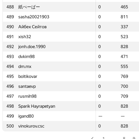
488
488
紙ぺーぱー
紙ぺーぱー
0
0
465
465
489
489
sasha20021903
sasha20021903
0
0
811
811
490
490
Айбек Сейтов
Айбек Сейтов
0
0
337
337
491
491
xish32
xish32
0
0
523
523
492
492
jonh.doe.1990
jonh.doe.1990
0
0
828
828
493
493
dvkim98
dvkim98
0
0
471
471
494
494
dm.mx
dm.mx
0
0
555
555
495
495
boltikovar
boltikovar
0
0
769
769
496
496
santaevp
santaevp
0
0
700
700
497
497
rusmih98
rusmih98
0
0
709
709
498
498
Sparik Hayrapetyan
Sparik Hayrapetyan
0
0
828
828
499
499
igand80
igand80
—
—
—
—
500
500
vinokurov.csc
vinokurov.csc
0
0
828
828
1
…
8
9