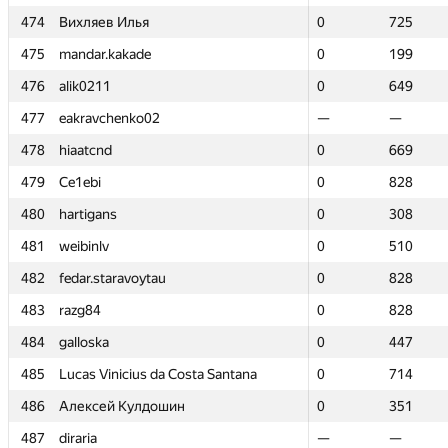
474
474
Вихляев Илья
Вихляев Илья
0
0
725
725
475
475
mandar.kakade
mandar.kakade
0
0
199
199
476
476
alik0211
alik0211
0
0
649
649
477
477
eakravchenko02
eakravchenko02
—
—
—
—
478
478
hiaatcnd
hiaatcnd
0
0
669
669
479
479
Ce1ebi
Ce1ebi
0
0
828
828
480
480
hartigans
hartigans
0
0
308
308
481
481
weibinlv
weibinlv
0
0
510
510
482
482
fedar.staravoytau
fedar.staravoytau
0
0
828
828
483
483
razg84
razg84
0
0
828
828
484
484
galloska
galloska
0
0
447
447
485
485
Lucas Vinicius da Costa Santana
Lucas Vinicius da Costa Santana
0
0
714
714
486
486
Алексей Кулдошин
Алексей Кулдошин
0
0
351
351
487
487
diraria
diraria
—
—
—
—