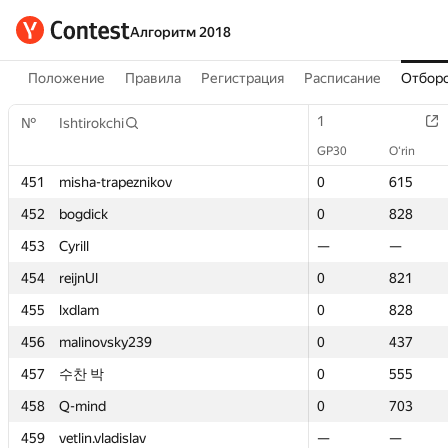
Алгоритм 2018
Положение
Правила
Регистрация
Расписание
Отборо
1
1
№
№
Ishtirokchi
Ishtirokchi
GP30
GP30
O‘rin
O‘rin
451
451
misha-trapeznikov
misha-trapeznikov
0
0
615
615
452
452
bogdick
bogdick
0
0
828
828
453
453
Cyrill
Cyrill
—
—
—
—
454
454
reijnUl
reijnUl
0
0
821
821
455
455
lxdlam
lxdlam
0
0
828
828
456
456
malinovsky239
malinovsky239
0
0
437
437
457
457
수찬 박
수찬 박
0
0
555
555
458
458
Q-mind
Q-mind
0
0
703
703
459
459
vetlin.vladislav
vetlin.vladislav
—
—
—
—