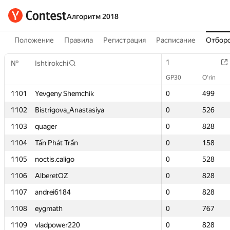
Алгоритм 2018
Положение
Правила
Регистрация
Расписание
Отборо
1
1
№
№
Ishtirokchi
Ishtirokchi
GP30
GP30
O‘rin
O‘rin
1101
1101
Yevgeny Shemchik
Yevgeny Shemchik
0
0
499
499
1102
1102
Bistrigova_Anastasiya
Bistrigova_Anastasiya
0
0
526
526
1103
1103
quager
quager
0
0
828
828
1104
1104
Tấn Phát Trần
Tấn Phát Trần
0
0
158
158
1105
1105
noctis.caligo
noctis.caligo
0
0
528
528
1106
1106
AlberetOZ
AlberetOZ
0
0
828
828
1107
1107
andrei6184
andrei6184
0
0
828
828
1108
1108
eygmath
eygmath
0
0
767
767
1109
1109
vladpower220
vladpower220
0
0
828
828