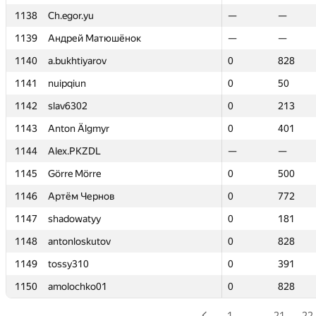
1138
1138
Ch.egor.yu
Ch.egor.yu
—
—
—
—
1139
1139
Андрей Матюшёнок
Андрей Матюшёнок
—
—
—
—
1140
1140
a.bukhtiyarov
a.bukhtiyarov
0
0
828
828
1141
1141
nuipqiun
nuipqiun
0
0
50
50
1142
1142
slav6302
slav6302
0
0
213
213
1143
1143
Anton Älgmyr
Anton Älgmyr
0
0
401
401
1144
1144
Alex.PKZDL
Alex.PKZDL
—
—
—
—
1145
1145
Görre Mörre
Görre Mörre
0
0
500
500
1146
1146
Артём Чернов
Артём Чернов
0
0
772
772
1147
1147
shadowatyy
shadowatyy
0
0
181
181
1148
1148
antonloskutov
antonloskutov
0
0
828
828
1149
1149
tossy310
tossy310
0
0
391
391
1150
1150
amolochko01
amolochko01
0
0
828
828
1
…
21
22