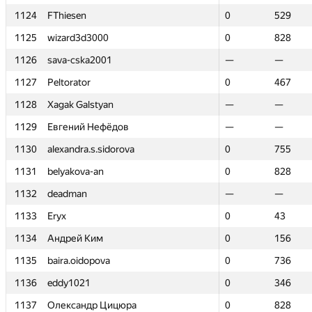
1124
1124
FThiesen
FThiesen
0
0
529
529
1125
1125
wizard3d3000
wizard3d3000
0
0
828
828
1126
1126
sava-cska2001
sava-cska2001
—
—
—
—
1127
1127
Peltorator
Peltorator
0
0
467
467
1128
1128
Xagak Galstyan
Xagak Galstyan
—
—
—
—
1129
1129
Евгений Нефёдов
Евгений Нефёдов
—
—
—
—
1130
1130
alexandra.s.sidorova
alexandra.s.sidorova
0
0
755
755
1131
1131
belyakova-an
belyakova-an
0
0
828
828
1132
1132
deadman
deadman
—
—
—
—
1133
1133
Eryx
Eryx
0
0
43
43
1134
1134
Андрей Ким
Андрей Ким
0
0
156
156
1135
1135
baira.oidopova
baira.oidopova
0
0
736
736
1136
1136
eddy1021
eddy1021
0
0
346
346
1137
1137
Олександр Цицюра
Олександр Цицюра
0
0
828
828