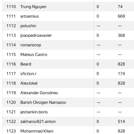
1110
1110
Trung Nguyen
Trung Nguyen
0
0
74
74
1111
1111
artoemius
artoemius
0
0
669
669
1112
1112
polushin
polushin
—
—
—
—
1113
1113
joaopedroaxavier
joaopedroaxavier
0
0
368
368
1114
1114
romariorop
romariorop
—
—
—
—
1115
1115
Mateus Castro
Mateus Castro
—
—
—
—
1116
1116
Beard
Beard
0
0
828
828
1117
1117
sfiction.r
sfiction.r
0
0
174
174
1118
1118
AlexJokel
AlexJokel
0
0
828
828
1119
1119
Alexander Gorodnev
Alexander Gorodnev
—
—
—
—
1120
1120
Barish Oksigen Namazov
Barish Oksigen Namazov
—
—
—
—
1121
1121
jestiankin.boris
jestiankin.boris
—
—
—
—
1122
1122
zakharov921.anton
zakharov921.anton
0
0
514
514
1123
1123
Mohammad Kilani
Mohammad Kilani
0
0
828
828