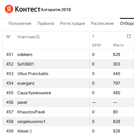
Алгоритм 2018
Положение
Правила
Регистрация
Расписание
Отборо
1
1
№
№
Участник
Участник
GP30
GP30
Место
Место
451
451
sdeleers
sdeleers
0
0
828
828
452
452
Sofi3681
Sofi3681
0
0
303
303
453
453
Vilius Pranckaitis
Vilius Pranckaitis
0
0
440
440
454
454
e.verganz
e.verganz
0
0
797
797
455
455
Саша Кривошеев
Саша Кривошеев
0
0
480
480
456
456
pavel
pavel
—
—
—
—
457
457
KhaustovPavel
KhaustovPavel
0
0
80
80
458
458
sergeisuvorov1
sergeisuvorov1
0
0
828
828
459
459
Alexei :)
Alexei :)
0
0
828
828