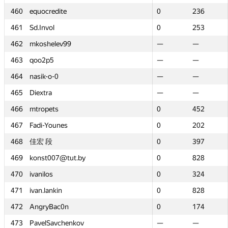
460
460
equocredite
equocredite
0
0
236
236
461
461
Sd.Invol
Sd.Invol
0
0
253
253
462
462
mkoshelev99
mkoshelev99
—
—
—
—
463
463
qoo2p5
qoo2p5
—
—
—
—
464
464
nasik-o-0
nasik-o-0
—
—
—
—
465
465
Diextra
Diextra
—
—
—
—
466
466
mtropets
mtropets
0
0
452
452
467
467
Fadi-Younes
Fadi-Younes
0
0
202
202
468
468
佳宏 段
佳宏 段
0
0
397
397
469
469
konst007@tut.by
konst007@tut.by
0
0
828
828
470
470
ivanilos
ivanilos
0
0
324
324
471
471
ivan.lankin
ivan.lankin
0
0
828
828
472
472
AngryBac0n
AngryBac0n
0
0
174
174
473
473
PavelSavchenkov
PavelSavchenkov
—
—
—
—