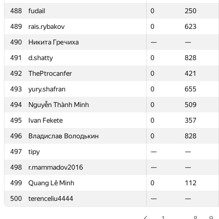
488
488
fudail
fudail
0
0
250
250
489
489
rais.rybakov
rais.rybakov
0
0
623
623
490
490
Никита Гречиха
Никита Гречиха
—
—
—
—
491
491
d.shatty
d.shatty
0
0
828
828
492
492
ThePtrocanfer
ThePtrocanfer
0
0
421
421
493
493
yury.shafran
yury.shafran
0
0
655
655
494
494
Nguyễn Thành Minh
Nguyễn Thành Minh
0
0
509
509
495
495
Ivan Fekete
Ivan Fekete
0
0
357
357
496
496
Владислав Володькин
Владислав Володькин
0
0
828
828
497
497
tipy
tipy
—
—
—
—
498
498
r.mammadov2016
r.mammadov2016
—
—
—
—
499
499
Quang Lê Minh
Quang Lê Minh
0
0
112
112
500
500
terenceliu4444
terenceliu4444
—
—
—
—
1
…
8
9