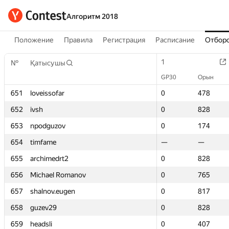
Алгоритм 2018
Положение
Правила
Регистрация
Расписание
Отборо
1
1
№
№
Қатысушы
Қатысушы
GP30
GP30
Орын
Орын
651
651
loveissofar
loveissofar
0
0
478
478
652
652
ivsh
ivsh
0
0
828
828
653
653
npodguzov
npodguzov
0
0
174
174
654
654
timfame
timfame
—
—
—
—
655
655
archimedrt2
archimedrt2
0
0
828
828
656
656
Michael Romanov
Michael Romanov
0
0
765
765
657
657
shalnov.eugen
shalnov.eugen
0
0
817
817
658
658
guzev29
guzev29
0
0
828
828
659
659
headsli
headsli
0
0
407
407