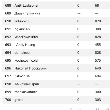
688
688
Antti Laaksonen
Antti Laaksonen
0
0
68
68
689
689
Дарья Тупикина
Дарья Тупикина
—
—
—
—
690
690
vidunov503
vidunov503
0
0
828
828
691
691
ngkan146
ngkan146
0
0
308
308
692
692
WideFawn1609
WideFawn1609
0
0
828
828
693
693
''Andy Huang
''Andy Huang
0
0
455
455
694
694
dontsleep
dontsleep
0
0
828
828
695
695
kochetovnicolai
kochetovnicolai
0
0
575
575
696
696
Николай Проскурин
Николай Проскурин
0
0
640
640
697
697
tisha1104
tisha1104
0
0
694
694
698
698
Амиржан Орал
Амиржан Орал
—
—
—
—
699
699
toshkaakafable
toshkaakafable
0
0
300
300
700
700
grphil
grphil
0
0
303
303
1
…
12
13