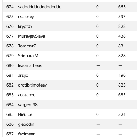
674
674
sadddddddddddddddd
sadddddddddddddddd
0
0
663
663
675
675
esalexey
esalexey
0
0
597
597
676
676
krypt0x
krypt0x
0
0
828
828
677
677
MuravjevSlava
MuravjevSlava
0
0
438
438
678
678
Tommyr7
Tommyr7
0
0
83
83
679
679
Sridhara M
Sridhara M
0
0
828
828
680
680
leaomatheus
leaomatheus
—
—
—
—
681
681
arsijo
arsijo
0
0
190
190
682
682
drotik-timofeev
drotik-timofeev
0
0
823
823
683
683
aostapec
aostapec
0
0
685
685
684
684
vazgen-98
vazgen-98
—
—
—
—
685
685
Hieu Le
Hieu Le
0
0
324
324
686
686
glebodin
glebodin
—
—
—
—
687
687
fedimser
fedimser
—
—
—
—