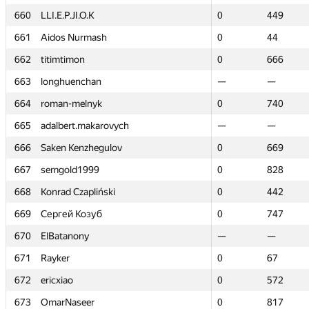
660
660
LLI.E.P.JI.O.K
LLI.E.P.JI.O.K
0
0
449
449
661
661
Aidos Nurmash
Aidos Nurmash
0
0
44
44
662
662
titimtimon
titimtimon
0
0
666
666
663
663
longhuenchan
longhuenchan
—
—
—
—
664
664
roman-melnyk
roman-melnyk
0
0
740
740
665
665
adalbert.makarovych
adalbert.makarovych
—
—
—
—
666
666
Saken Kenzhegulov
Saken Kenzhegulov
0
0
669
669
667
667
semgold1999
semgold1999
0
0
828
828
668
668
Konrad Czapliński
Konrad Czapliński
0
0
442
442
669
669
Сергей Козуб
Сергей Козуб
0
0
747
747
670
670
ElBatanony
ElBatanony
—
—
—
—
671
671
Rayker
Rayker
0
0
67
67
672
672
ericxiao
ericxiao
0
0
572
572
673
673
OmarNaseer
OmarNaseer
0
0
817
817