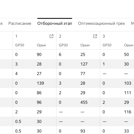
ия
Расписание
Отборочный этап
Оптимизационный трек
M
1
2
3
GP30
Орын
GP30
Орын
GP30
Орын
0
90
6
25
0
50
3
28
0
127
1
30
4
27
0
77
—
—
0
139
3
28
0
103
0
86
2
29
0
111
0
96
0
455
2
29
2
29
—
—
0
116
0.5
30
—
—
—
—
0.5
30
0
93
0
33