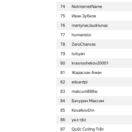
74
NoInternetName
51
eatmore
75
Иван Зубков
52
kunyavskiy
76
martynas.budriunas
53
qwerty787788
77
humanisto
54
Ilya
78
ZeroChances
55
quailty
79
tulsyan
56
mitikgr
80
krasnoshekov20001
57
GyeongGeun Kim
81
Жарасхан Аман
58
a.shafiee
82
eduardpi
59
xbelonogov
83
makcum888w
60
yakrewedko
84
Бачурин Максим
61
pperm86
85
KovalkovDm
62
ilyakor
86
ya.z-rjkz
63
IwanBurcev
87
Quốc Cường Trần
64
antonpaliukh