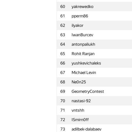
60
yakrewedko
61
pperm86
62
ilyakor
63
IwanBurcev
64
antonpaliukh
65
Rohit Ranjan
66
yushkevichaleks
67
Michael Levin
68
Ne0n25
69
GeometryContest
70
nastasi-92
71
vntshh
72
ISmirn0ff
№
Қатысушы
73
adilbek-dalabaev