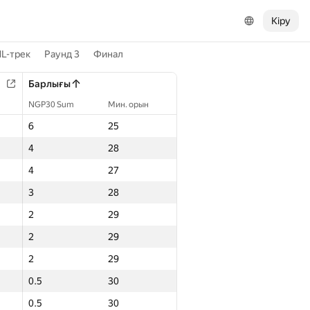
Кіру
L-трек
Раунд 3
Финал
Барлығы
NGP30 Sum
Мин. орын
6
25
4
28
4
27
3
28
2
29
2
29
2
29
0.5
30
0.5
30