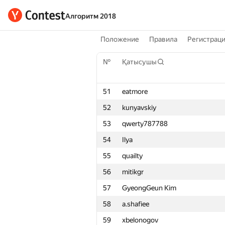
Алгоритм 2018
Положение
Правила
Регистрац
№
Қатысушы
51
eatmore
52
kunyavskiy
53
qwerty787788
54
Ilya
55
quailty
56
mitikgr
57
GyeongGeun Kim
58
a.shafiee
59
xbelonogov