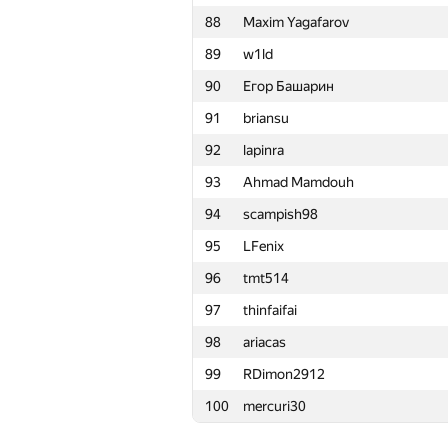
88
Maxim Yagafarov
65
Rohit Ranjan
89
w1ld
66
yushkevichaleks
90
Егор Башарин
67
Michael Levin
91
briansu
68
Ne0n25
92
lapinra
69
GeometryContest
93
Ahmad Mamdouh
70
nastasi-92
94
scampish98
71
vntshh
95
LFenix
72
ISmirn0ff
96
tmt514
73
adilbek-dalabaev
97
thinfaifai
74
NoInternetName
98
ariacas
75
Иван Зубков
99
RDimon2912
76
martynas.budriunas
100
mercuri30
77
humanisto
78
ZeroChances