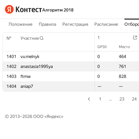
Алгоритм 2018
Положение
Правила
Регистрация
Расписание
Отборо
1
1
№
№
Участник
Участник
GP30
GP30
Место
Место
1401
1401
v.v.melnyk
v.v.melnyk
0
0
464
464
1402
1402
anastasia1995ya
anastasia1995ya
0
0
761
761
1403
1403
ftmw
ftmw
0
0
828
828
1404
1404
aniap7
aniap7
—
—
—
—
1
…
23
24
© 2013–2026 ООО «
Яндекс
»