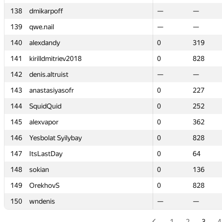
138
138
dmikarpoff
dmikarpoff
—
—
—
—
139
139
qwe.nail
qwe.nail
—
—
—
—
140
140
alexdandy
alexdandy
0
0
319
319
141
141
kirilldmitriev2018
kirilldmitriev2018
0
0
828
828
142
142
denis.altruist
denis.altruist
—
—
—
—
143
143
anastasiyasofr
anastasiyasofr
0
0
227
227
144
144
SquidQuid
SquidQuid
0
0
252
252
145
145
alexvapor
alexvapor
0
0
362
362
146
146
Yesbolat Syilybay
Yesbolat Syilybay
0
0
828
828
147
147
ItsLastDay
ItsLastDay
0
0
64
64
148
148
sokian
sokian
0
0
136
136
149
149
OrekhovS
OrekhovS
0
0
828
828
150
150
wndenis
wndenis
—
—
—
—
1
2
3
4