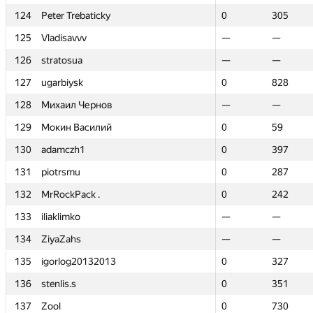
124
124
Peter Trebaticky
Peter Trebaticky
0
0
305
305
125
125
Vladisavvv
Vladisavvv
—
—
—
—
126
126
stratosua
stratosua
—
—
—
—
127
127
ugarbiysk
ugarbiysk
0
0
828
828
128
128
Михаил Чернов
Михаил Чернов
—
—
—
—
129
129
Мокин Василий
Мокин Василий
0
0
59
59
130
130
adamczh1
adamczh1
0
0
397
397
131
131
piotrsmu
piotrsmu
0
0
287
287
132
132
MrRockPack .
MrRockPack .
0
0
242
242
133
133
iliaklimko
iliaklimko
—
—
—
—
134
134
ZiyaZahs
ZiyaZahs
—
—
—
—
135
135
igorlog20132013
igorlog20132013
0
0
327
327
136
136
stenlis.s
stenlis.s
0
0
351
351
137
137
Zool
Zool
0
0
730
730