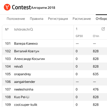
Алгоритм 2018
Положение
Правила
Регистрация
Расписание
Отборо
1
1
№
№
Ishtirokchi
Ishtirokchi
GP30
GP30
O‘rin
O‘rin
101
101
Валера Камеко
Валера Камеко
—
—
—
—
102
102
Виталий Ковтун
Виталий Ковтун
0
0
828
828
103
103
Александр Косыгин
Александр Косыгин
0
0
828
828
104
104
reiva5
reiva5
0
0
828
828
105
105
orapandrey
orapandrey
0
0
635
635
106
106
aangairbender
aangairbender
—
—
—
—
107
107
neeleshsinha
neeleshsinha
0
0
476
476
108
108
Kuo Pei-Li
Kuo Pei-Li
0
0
828
828
109
109
cool.super-kulik
cool.super-kulik
0
0
828
828