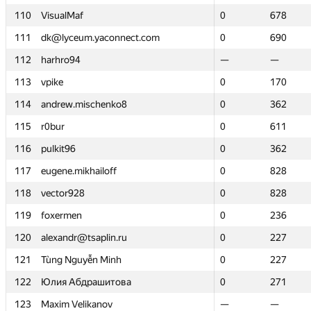
110
110
VisualMaf
VisualMaf
0
0
678
678
111
111
dk@lyceum.yaconnect.com
dk@lyceum.yaconnect.com
0
0
690
690
112
112
harhro94
harhro94
—
—
—
—
113
113
vpike
vpike
0
0
170
170
114
114
andrew.mischenko8
andrew.mischenko8
0
0
362
362
115
115
r0bur
r0bur
0
0
611
611
116
116
pulkit96
pulkit96
0
0
362
362
117
117
eugene.mikhailoff
eugene.mikhailoff
0
0
828
828
118
118
vector928
vector928
0
0
828
828
119
119
foxermen
foxermen
0
0
236
236
120
120
alexandr@tsaplin.ru
alexandr@tsaplin.ru
0
0
227
227
121
121
Tùng Nguyễn Minh
Tùng Nguyễn Minh
0
0
227
227
122
122
Юлия Абдрашитова
Юлия Абдрашитова
0
0
271
271
123
123
Maxim Velikanov
Maxim Velikanov
—
—
—
—