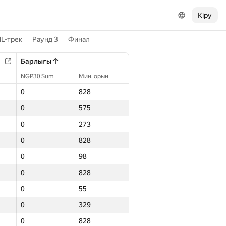
Кіру
L-трек
Раунд 3
Финал
Барлығы
NGP30 Sum
Мин. орын
0
828
0
575
0
273
0
828
0
98
0
828
0
55
0
329
0
828