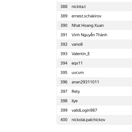
388
nickita.t
365
heyshb
389
ernest.schakirov
366
KungA
390
Nhat Hoang Xuan
367
Temurbek Khujaev
391
Vinh Nguyễn Thành
368
neonomaly.x
392
vano8
369
jeka.melnikov.don.ua
393
Valentin_E
370
batony4
394
eqx11
371
vkozin97
395
uvcvm
372
m-muzafarov
396
anan29311011
373
Владимир Лесков
397
Rety
374
gamezo1997
398
ilye
375
vladislav.remidovsky
399
validLogin987
376
gasin.eduard
400
nickolai.palchickov
377
Ирина Якунчева
378
mhndalaa