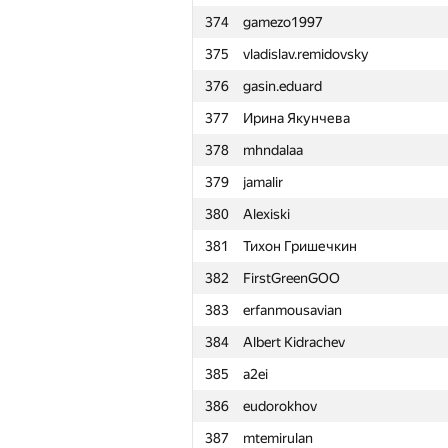
374
gamezo1997
351
arafat01
375
vladislav.remidovsky
352
Ja.dima.jakovlev
376
gasin.eduard
353
askerov20162000
377
Ирина Якунчева
354
timostar19
378
mhndalaa
355
000 Anatoly Tolstobrov
379
jamalir
356
sale-marino
380
Alexiski
357
tyomasr
381
Тихон Гришечкин
358
boris.starkow
382
FirstGreenGOO
359
eduard.dokhuzhev
383
erfanmousavian
360
lebronua2013
384
Albert Kidrachev
361
Radoslav Dimitrov
385
a2ei
362
Levon Muradyan
386
eudorokhov
363
katsam@passap.ru
387
mtemirulan
364
yury.grushetsky