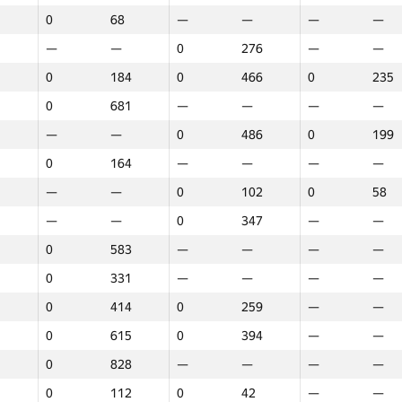
0
68
—
—
—
—
—
—
0
276
—
—
0
184
0
466
0
235
0
681
—
—
—
—
—
—
0
486
0
199
0
164
—
—
—
—
—
—
0
102
0
58
—
—
0
347
—
—
0
583
—
—
—
—
0
331
—
—
—
—
0
414
0
259
—
—
0
615
0
394
—
—
0
828
—
—
—
—
1
2
3
0
112
0
42
—
—
GP30
Орын
GP30
Орын
GP30
Орын