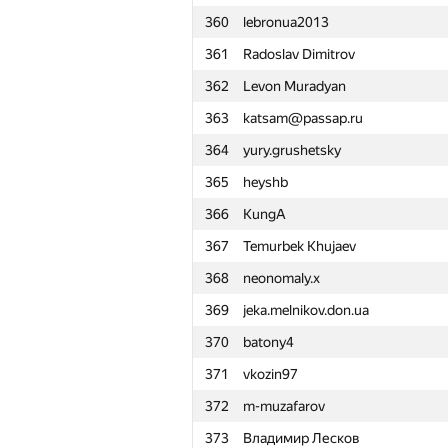
360
lebronua2013
361
Radoslav Dimitrov
362
Levon Muradyan
363
katsam@passap.ru
364
yury.grushetsky
365
heyshb
366
KungA
367
Temurbek Khujaev
368
neonomaly.x
369
jeka.melnikov.don.ua
370
batony4
371
vkozin97
372
m-muzafarov
№
Қатысушы
373
Владимир Лесков