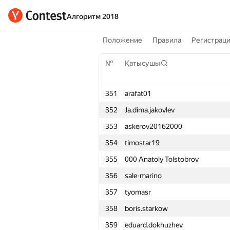
Алгоритм 2018
Положение
Правила
Регистрац
№
Қатысушы
351
arafat01
352
Ja.dima.jakovlev
353
askerov20162000
354
timostar19
355
000 Anatoly Tolstobrov
356
sale-marino
357
tyomasr
358
boris.starkow
359
eduard.dokhuzhev