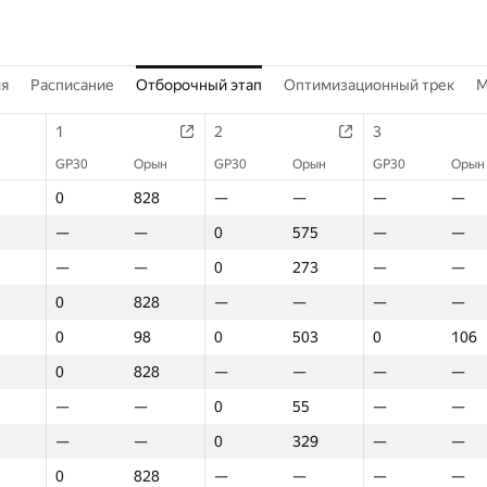
ия
Расписание
Отборочный этап
Оптимизационный трек
M
1
2
3
GP30
Орын
GP30
Орын
GP30
Орын
0
828
—
—
—
—
—
—
0
575
—
—
—
—
0
273
—
—
0
828
—
—
—
—
0
98
0
503
0
106
0
828
—
—
—
—
—
—
0
55
—
—
—
—
0
329
—
—
0
828
—
—
—
—