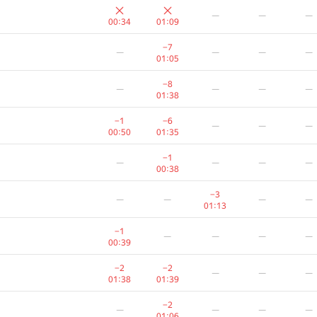
—
—
—
00:34
01:09
−7
—
—
—
—
01:05
−8
—
—
—
—
01:38
−1
−6
—
—
—
00:50
01:35
−1
—
—
—
—
00:38
−3
—
—
—
—
01:13
−1
—
—
—
—
00:39
−2
−2
—
—
—
01:38
01:39
A
B
C
D
E
−2
—
—
—
—
388
/
517
306
/
1479
199
/
497
123
/
337
14
/
8
01:06