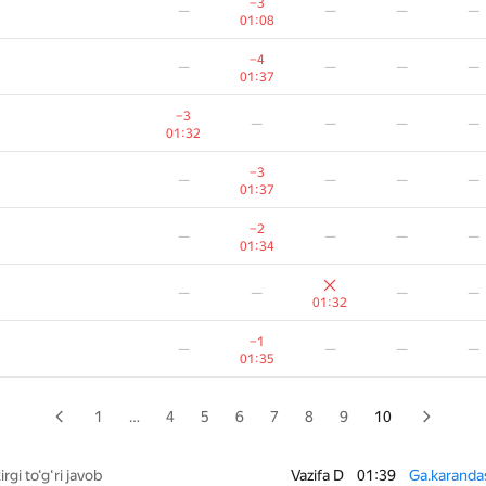
—
—
—
—
−3
—
—
—
—
00:32
01:08
−4
—
—
—
—
−4
—
—
—
—
00:56
01:37
—
—
—
−3
—
—
—
—
00:34
01:09
01:32
−7
—
—
—
—
−3
—
—
—
—
01:05
01:37
−8
—
—
—
—
−2
—
—
—
—
01:38
01:34
−1
−6
—
—
—
—
—
—
—
00:50
01:35
01:32
−1
—
—
—
—
−1
—
—
—
—
00:38
01:35
−3
—
—
—
—
01:13
1
…
4
5
6
7
8
9
10
−1
—
—
—
—
00:39
rgi to‘g‘ri javob
Vazifa D
01:39
Ga.karanda