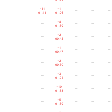
—
—
—
−11
−1
—
—
—
01:35
00:24
01:11
01:26
−2
—
—
—
—
−8
—
—
—
—
00:29
01:39
−8
—
—
—
—
−2
—
—
—
—
01:37
00:45
−1
—
—
—
—
−1
—
—
—
—
00:29
00:47
−9
—
—
—
—
−2
—
—
—
—
01:20
00:50
—
—
—
—
−3
—
—
—
—
00:30
01:04
−8
—
—
—
—
−10
—
—
—
—
01:34
01:33
−4
—
—
—
—
−5
—
—
—
—
00:57
01:39
−1