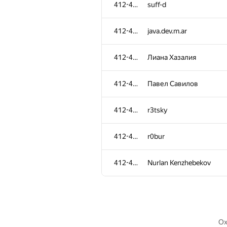
412-484
maginot
412-484
suff-d
412-484
Mr.jexembayev
412-484
java.dev.m.ar
412-484
yevshin
412-484
Лиана Хазалия
412-484
oleg.fomenko2002
412-484
Павел Савилов
412-484
razg84
412-484
r3tsky
412-484
Евгений Нефёдов
412-484
r0bur
412-484
vlttf
412-484
Nurlan Kenzhebekov
412-484
bivstroganov
412-484
vlasovs2
Oxi