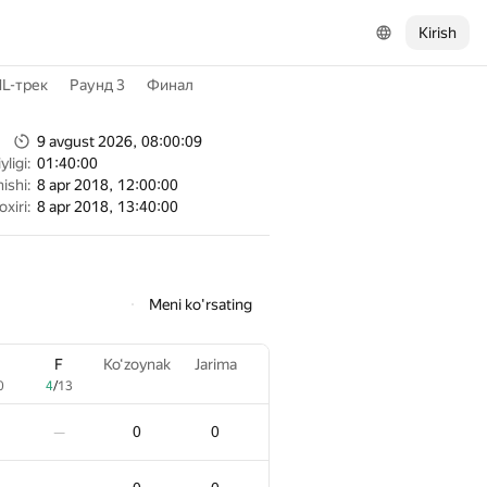
Kirish
L-трек
Раунд 3
Финал
9 avgust 2026, 08:00:09
ligi:
01:40:00
ishi:
8 apr 2018, 12:00:00
oxiri:
8 apr 2018, 13:40:00
Meni ko'rsating
F
Ko‘zoynak
Jarima
0
4
/
13
0
0
—