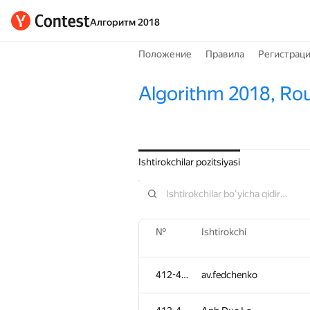
Алгоритм 2018
Положение
Правила
Регистрац
Algorithm 2018, Ro
Ishtirokchilar pozitsiyasi
№
Ishtirokchi
412-484
av.fedchenko