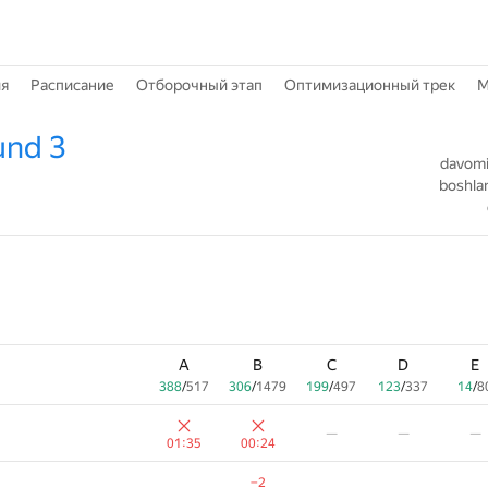
ия
Расписание
Отборочный этап
Оптимизационный трек
M
und 3
davomiy
boshlan
A
B
C
D
E
388
/
517
306
/
1479
199
/
497
123
/
337
14
/
8
—
—
—
01:35
00:24
−2