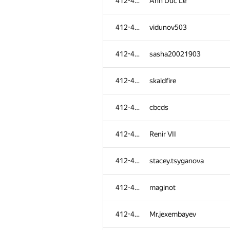
412-484
Anh Duc Le
412-484
vidunov503
412-484
sasha20021903
412-484
skaldfire
412-484
cbcds
412-484
Renir VII
412-484
stacey.tsyganova
412-484
maginot
412-484
Mr.jexembayev