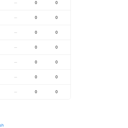
0
0
—
0
0
—
0
0
—
0
0
—
0
0
—
0
0
—
0
0
—
0
0
—
0
0
—
0
0
—
0
0
—
0
0
—
0
0
—
0
0
—
0
0
—
0
0
—
sh