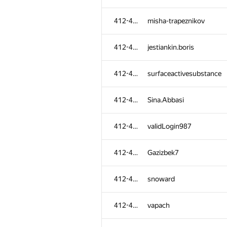
412-484
av.fedchenko
412-484
misha-trapeznikov
412-484
Anh Duc Le
412-484
jestiankin.boris
412-484
vidunov503
412-484
surfaceactivesubstance
412-484
sasha20021903
412-484
Sina.Abbasi
412-484
skaldfire
412-484
validLogin987
412-484
cbcds
412-484
Gazizbek7
412-484
Renir VII
412-484
snoward
412-484
stacey.tsyganova
412-484
vapach