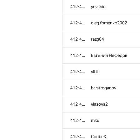
412-484
yevshin
412-484
oleg.fomenko2002
412-484
razg84
412-484
Евгений Нефёдов
412-484
vlttf
412-484
bivstroganov
412-484
vlasovs2
412-484
mku
№
Ishtirokchi
412-484
CoubeX