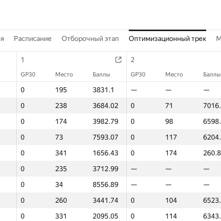
ия
Расписание
Отборочный этап
Оптимизационный трек
M
1
2
GP30
Место
Баллы
GP30
Место
Баллы
0
195
3831.1
—
—
—
0
238
3684.02
0
71
7016
0
174
3982.79
0
98
6598
0
73
7593.07
0
117
6204
0
341
1656.43
0
174
260.
0
235
3712.99
—
—
—
0
34
8556.89
—
—
—
0
260
3441.74
0
104
6523
0
331
2095.05
0
114
6343