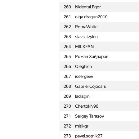
260
Nidental.Egor
261
olga.dragun2010
262
RomaWhite
263
slavik.tzykin
264
MILKFAN
265
Роман Хайдаров
266
OlegIlich
267
issergeev
268
Gabriel Cojocaru
269
ladisgin
270
ChertokN96
271
Sergey Tarasov
272
mitikgr
№
Участник
273
pavel.sotnik27