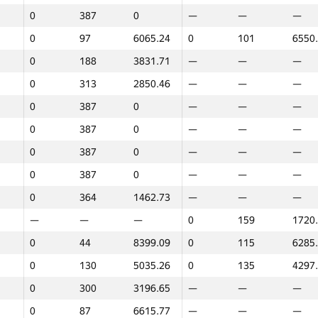
0
387
0
—
—
—
0
97
6065.24
0
101
6550
0
188
3831.71
—
—
—
0
313
2850.46
—
—
—
0
387
0
—
—
—
0
387
0
—
—
—
0
387
0
—
—
—
0
387
0
—
—
—
0
364
1462.73
—
—
—
—
—
—
0
159
1720
0
44
8399.09
0
115
6285
0
130
5035.26
0
135
4297
0
300
3196.65
—
—
—
1
2
0
87
6615.77
—
—
—
GP30
Место
Баллы
GP30
Место
Баллы