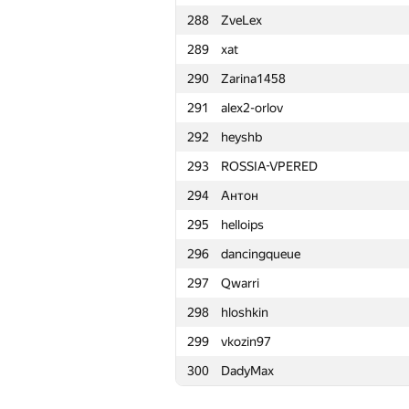
288
ZveLex
265
Роман Хайдаров
289
xat
266
OlegIlich
290
Zarina1458
267
issergeev
291
alex2-orlov
268
Gabriel Cojocaru
292
heyshb
269
ladisgin
293
ROSSIA-VPERED
270
ChertokN96
294
Антон
271
Sergey Tarasov
295
helloips
272
mitikgr
296
dancingqueue
273
pavel.sotnik27
297
Qwarri
274
Евгения
298
hloshkin
275
runiner
299
vkozin97
276
Sergey Kreys
300
DadyMax
277
kurenai3110
278
kawaii.jtjl