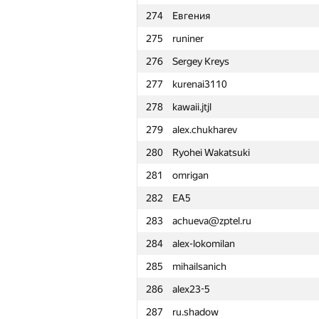
274
Евгения
251
PbI62007
275
runiner
252
yoshnary
276
Sergey Kreys
253
prireizi
277
kurenai3110
254
Minh Tuấn Nguyễn
278
kawaii.jtjl
255
mloop
279
alex.chukharev
256
etipikin
280
Ryohei Wakatsuki
257
Errichto
281
omrigan
258
Misharin.ND
282
EA5
259
akanpou
283
achueva@zptel.ru
260
Nidental.Egor
284
alex-lokomilan
261
olga.dragun2010
285
mihailsanich
262
RomaWhite
286
alex23-5
263
slavik.tzykin
287
ru.shadow
264
MILKFAN