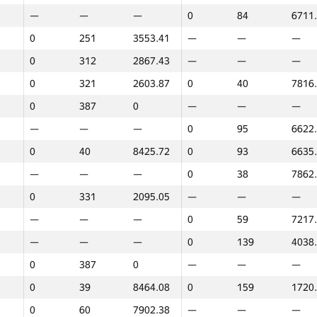
—
—
—
0
84
6711
0
195
3831.1
—
—
—
0
251
3553.41
—
—
—
0
238
3684.02
0
71
7016
0
312
2867.43
—
—
—
0
174
3982.79
0
98
6598
0
321
2603.87
0
40
7816
0
73
7593.07
0
117
6204
0
387
0
—
—
—
0
341
1656.43
0
174
260.
—
—
—
0
95
6622
0
235
3712.99
—
—
—
0
40
8425.72
0
93
6635
0
34
8556.89
—
—
—
—
—
—
0
38
7862
0
260
3441.74
0
104
6523
0
331
2095.05
—
—
—
0
331
2095.05
0
114
6343
—
—
—
0
59
7217
0
387
0
—
—
—
—
—
—
0
139
4038
0
97
6065.24
0
101
6550
0
387
0
—
—
—
0
188
3831.71
—
—
—
0
39
8464.08
0
159
1720
0
313
2850.46
—
—
—
0
60
7902.38
—
—
—
0
387
0
—
—
—