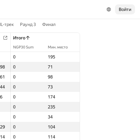
Войти
L-трек
Раунд 3
Финал
Итого
NGP30 Sum
Мин. место
0
195
.98
0
71
.61
0
98
.44
0
73
86
0
174
0
235
0
34
.29
0
104
.14
0
114