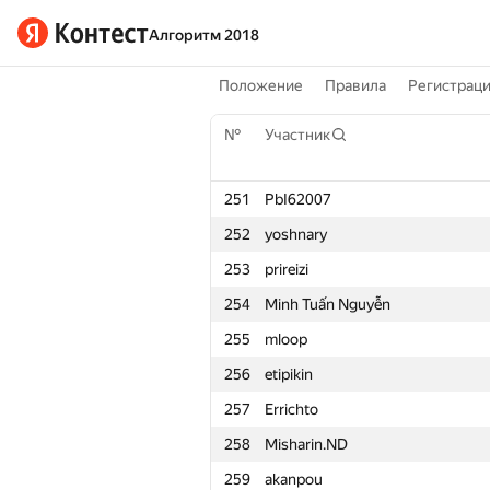
Алгоритм 2018
Положение
Правила
Регистрац
№
Участник
251
PbI62007
252
yoshnary
253
prireizi
254
Minh Tuấn Nguyễn
255
mloop
256
etipikin
257
Errichto
258
Misharin.ND
259
akanpou