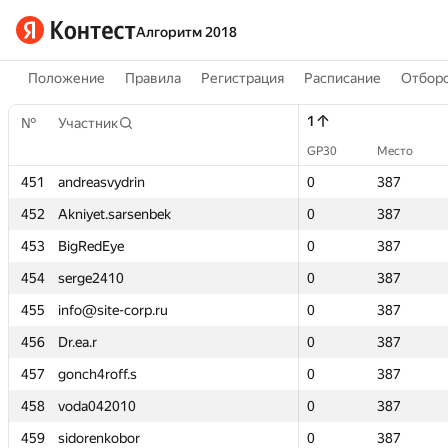
Алгоритм 2018
Положение
Правила
Регистрация
Расписание
Отборо
1
1
№
№
Участник
Участник
GP30
GP30
Место
Место
451
451
andreasvydrin
andreasvydrin
0
0
387
387
452
452
Akniyet.sarsenbek
Akniyet.sarsenbek
0
0
387
387
453
453
BigRedEye
BigRedEye
0
0
387
387
454
454
serge2410
serge2410
0
0
387
387
455
455
info@site-corp.ru
info@site-corp.ru
0
0
387
387
456
456
Dr.ea.r
Dr.ea.r
0
0
387
387
457
457
gonch4roff.s
gonch4roff.s
0
0
387
387
458
458
voda042010
voda042010
0
0
387
387
459
459
sidorenkobor
sidorenkobor
0
0
387
387