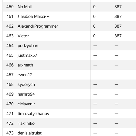
460
460
No Mail
No Mail
0
0
387
387
461
461
Ламбов Максим
Ламбов Максим
0
0
387
387
462
462
AlexandrProgrammer
AlexandrProgrammer
0
0
387
387
463
463
Victor
Victor
0
0
387
387
464
464
podzyuban
podzyuban
—
—
—
—
465
465
justmax57
justmax57
—
—
—
—
466
466
arxmath
arxmath
—
—
—
—
467
467
ewen12
ewen12
—
—
—
—
468
468
sydorych
sydorych
—
—
—
—
469
469
harhro94
harhro94
—
—
—
—
470
470
cielavenir
cielavenir
—
—
—
—
471
471
tima.satylkhanov
tima.satylkhanov
—
—
—
—
472
472
iliaklimko
iliaklimko
—
—
—
—
473
473
denis.altruist
denis.altruist
—
—
—
—