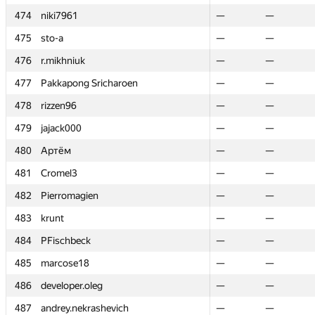
474
474
niki7961
niki7961
—
—
—
—
475
475
sto-a
sto-a
—
—
—
—
476
476
r.mikhniuk
r.mikhniuk
—
—
—
—
477
477
Pakkapong Sricharoen
Pakkapong Sricharoen
—
—
—
—
478
478
rizzen96
rizzen96
—
—
—
—
479
479
jajack000
jajack000
—
—
—
—
480
480
Артём
Артём
—
—
—
—
481
481
Cromel3
Cromel3
—
—
—
—
482
482
Pierromagien
Pierromagien
—
—
—
—
483
483
krunt
krunt
—
—
—
—
484
484
PFischbeck
PFischbeck
—
—
—
—
485
485
marcose18
marcose18
—
—
—
—
486
486
developer.oleg
developer.oleg
—
—
—
—
487
487
andrey.nekrashevich
andrey.nekrashevich
—
—
—
—