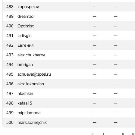
488
488
kupospelov
kupospelov
—
—
—
—
489
489
dreamzor
dreamzor
—
—
—
—
490
490
Optimist
Optimist
—
—
—
—
491
491
ladisgin
ladisgin
—
—
—
—
492
492
Евгения
Евгения
—
—
—
—
493
493
alex.chukharev
alex.chukharev
—
—
—
—
494
494
omrigan
omrigan
—
—
—
—
495
495
achueva@zptel.ru
achueva@zptel.ru
—
—
—
—
496
496
alex-lokomilan
alex-lokomilan
—
—
—
—
497
497
hloshkin
hloshkin
—
—
—
—
498
498
kefaa15
kefaa15
—
—
—
—
499
499
mipt.lambda
mipt.lambda
—
—
—
—
500
500
mark.kornejchik
mark.kornejchik
—
—
—
—
1
…
5
6