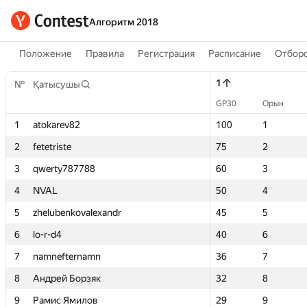
Алгоритм 2018
Положение
Правила
Регистрация
Расписание
Отборо
1
1
№
№
Қатысушы
Қатысушы
GP30
GP30
Орын
Орын
1
1
atokarev82
atokarev82
100
100
1
1
2
2
fetetriste
fetetriste
75
75
2
2
3
3
qwerty787788
qwerty787788
60
60
3
3
4
4
NVAL
NVAL
50
50
4
4
5
5
zhelubenkovalexandr
zhelubenkovalexandr
45
45
5
5
6
6
lo-r-d4
lo-r-d4
40
40
6
6
7
7
namnefternamn
namnefternamn
36
36
7
7
8
8
Андрей Борзяк
Андрей Борзяк
32
32
8
8
9
9
Рамис Ямилов
Рамис Ямилов
29
29
9
9