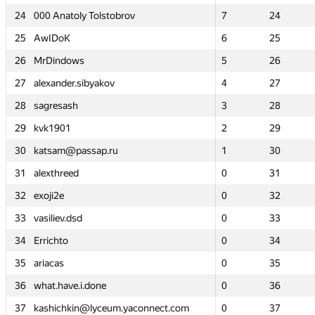
24
24
000 Anatoly Tolstobrov
000 Anatoly Tolstobrov
7
7
24
24
25
25
AwIDoK
AwIDoK
6
6
25
25
26
26
MrDindows
MrDindows
5
5
26
26
27
27
alexander.sibyakov
alexander.sibyakov
4
4
27
27
28
28
sagresash
sagresash
3
3
28
28
29
29
kvk1901
kvk1901
2
2
29
29
30
30
katsam@passap.ru
katsam@passap.ru
1
1
30
30
31
31
alexthreed
alexthreed
0
0
31
31
32
32
exoji2e
exoji2e
0
0
32
32
33
33
vasiliev.dsd
vasiliev.dsd
0
0
33
33
34
34
Errichto
Errichto
0
0
34
34
35
35
ariacas
ariacas
0
0
35
35
36
36
what.have.i.done
what.have.i.done
0
0
36
36
37
37
kashichkin@lyceum.yaconnect.com
kashichkin@lyceum.yaconnect.com
0
0
37
37