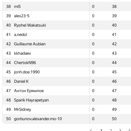
38
38
mi5
mi5
0
0
38
38
39
39
alex23-5
alex23-5
0
0
39
39
40
40
Ryohei Wakatsuki
Ryohei Wakatsuki
0
0
40
40
41
41
a.nedol
a.nedol
0
0
41
41
42
42
Guillaume Aubian
Guillaume Aubian
0
0
42
42
43
43
kkhadaev
kkhadaev
0
0
43
43
44
44
ChertokN96
ChertokN96
0
0
44
44
45
45
jonh.doe.1990
jonh.doe.1990
0
0
45
45
46
46
Daniel K
Daniel K
0
0
46
46
47
47
Антон Ермилов
Антон Ермилов
0
0
47
47
48
48
Sparik Hayrapetyan
Sparik Hayrapetyan
0
0
48
48
49
49
MrSidney
MrSidney
0
0
49
49
50
50
gorbunov.alexander.mo-10
gorbunov.alexander.mo-10
0
0
50
50
1
2
3
4