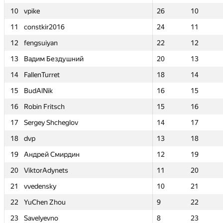
10
10
vpike
vpike
26
26
10
10
11
11
constkir2016
constkir2016
24
24
11
11
12
12
fengsuiyan
fengsuiyan
22
22
12
12
13
13
Вадим Бездушний
Вадим Бездушний
20
20
13
13
14
14
FallenTurret
FallenTurret
18
18
14
14
15
15
BudAlNik
BudAlNik
16
16
15
15
16
16
Robin Fritsch
Robin Fritsch
15
15
16
16
17
17
Sergey Shcheglov
Sergey Shcheglov
14
14
17
17
18
18
dvp
dvp
13
13
18
18
19
19
Андрей Смирдин
Андрей Смирдин
12
12
19
19
20
20
ViktorAdynets
ViktorAdynets
11
11
20
20
21
21
vvedensky
vvedensky
10
10
21
21
22
22
YuChen Zhou
YuChen Zhou
9
9
22
22
23
23
Savelyevno
Savelyevno
8
8
23
23