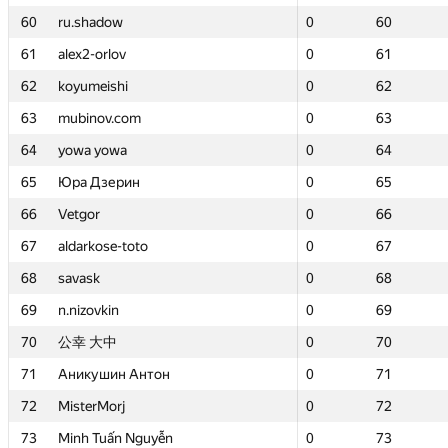
60
60
ru.shadow
ru.shadow
0
0
60
60
61
61
alex2-orlov
alex2-orlov
0
0
61
61
62
62
koyumeishi
koyumeishi
0
0
62
62
63
63
mubinov.com
mubinov.com
0
0
63
63
64
64
yowa yowa
yowa yowa
0
0
64
64
65
65
Юра Дзерин
Юра Дзерин
0
0
65
65
66
66
Vetgor
Vetgor
0
0
66
66
67
67
aldarkose-toto
aldarkose-toto
0
0
67
67
68
68
savask
savask
0
0
68
68
69
69
n.nizovkin
n.nizovkin
0
0
69
69
70
70
公幸 大中
公幸 大中
0
0
70
70
71
71
Аникушин Антон
Аникушин Антон
0
0
71
71
72
72
MisterMorj
MisterMorj
0
0
72
72
73
73
Minh Tuấn Nguyễn
Minh Tuấn Nguyễn
0
0
73
73