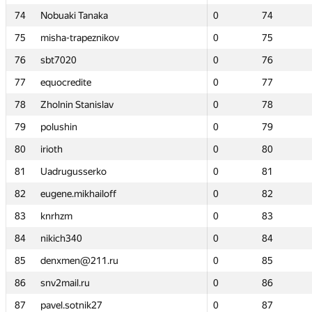
74
74
Nobuaki Tanaka
Nobuaki Tanaka
0
0
74
74
75
75
misha-trapeznikov
misha-trapeznikov
0
0
75
75
76
76
sbt7020
sbt7020
0
0
76
76
77
77
equocredite
equocredite
0
0
77
77
78
78
Zholnin Stanislav
Zholnin Stanislav
0
0
78
78
79
79
polushin
polushin
0
0
79
79
80
80
irioth
irioth
0
0
80
80
81
81
Uadrugusserko
Uadrugusserko
0
0
81
81
82
82
eugene.mikhailoff
eugene.mikhailoff
0
0
82
82
83
83
knrhzm
knrhzm
0
0
83
83
84
84
nikich340
nikich340
0
0
84
84
85
85
denxmen@211.ru
denxmen@211.ru
0
0
85
85
86
86
snv2mail.ru
snv2mail.ru
0
0
86
86
87
87
pavel.sotnik27
pavel.sotnik27
0
0
87
87