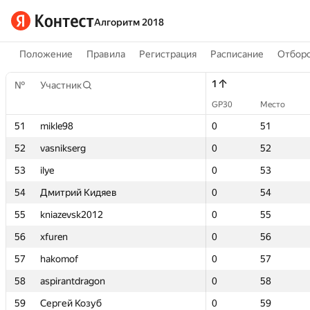
Алгоритм 2018
Положение
Правила
Регистрация
Расписание
Отборо
1
1
№
№
Участник
Участник
GP30
GP30
Место
Место
51
51
mikle98
mikle98
0
0
51
51
52
52
vasnikserg
vasnikserg
0
0
52
52
53
53
ilye
ilye
0
0
53
53
54
54
Дмитрий Кидяев
Дмитрий Кидяев
0
0
54
54
55
55
kniazevsk2012
kniazevsk2012
0
0
55
55
56
56
xfuren
xfuren
0
0
56
56
57
57
hakomof
hakomof
0
0
57
57
58
58
aspirantdragon
aspirantdragon
0
0
58
58
59
59
Сергей Козуб
Сергей Козуб
0
0
59
59