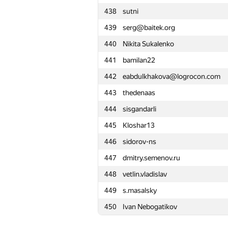
438
sutni
415
albermet
439
serg@baitek.org
416
ivpe211
440
Nikita Sukalenko
417
Сергей Золотарёв
441
bamilan22
418
ruslan02129
442
eabdulkhakova@logrocon.com
419
Nidental.Egor
443
thedenaas
420
MILKFAN
444
sisgandarli
421
Роман Хайдаров
445
Kloshar13
422
OlegIlich
446
sidorov-ns
423
issergeev
447
dmitry.semenov.ru
424
kawaii.jtjl
448
vetlin.vladislav
425
mihailsanich
449
s.masalsky
426
Zarina1458
450
Ivan Nebogatikov
427
heyshb
428
Антон