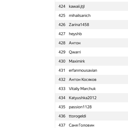
424
kawaii.jtjl
401
stricker-fer
425
mihailsanich
402
dorofei2003
426
Zarina1458
403
etrofimenko
427
heyshb
404
ishenko@asen-milk.ru
428
Антон
405
Thariq N
429
Qwarri
406
MMStatsenko
430
Maximirk
407
asdf.solvation
431
erfanmousavian
408
masamasakt
432
Антон Косяков
409
zapolskydima
433
Vitaliy Marchuk
410
andreybegunov
434
Katyushka2012
411
kn555777
435
passion1128
412
arctangent
436
ttorogeldi
413
dimonsd
437
Саня Головин
414
bormisov