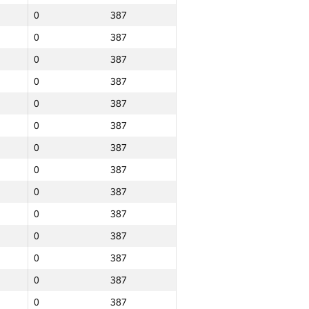
0
387
0
387
0
387
0
387
0
387
0
387
0
387
0
387
0
387
0
387
0
387
0
387
0
387
Барлығы
0
387
р
NGP30 Sum
Мин. орын