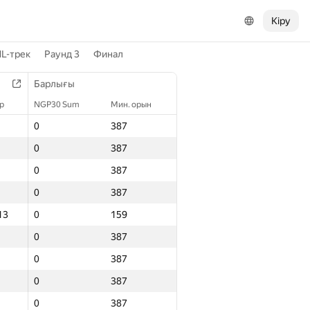
Кіру
L-трек
Раунд 3
Финал
Барлығы
р
NGP30 Sum
Мин. орын
0
387
0
387
0
387
0
387
13
0
159
0
387
0
387
0
387
0
387