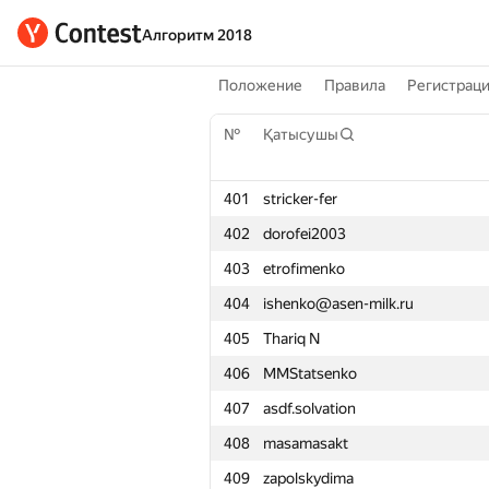
Алгоритм 2018
Положение
Правила
Регистрац
№
Қатысушы
401
stricker-fer
402
dorofei2003
403
etrofimenko
404
ishenko@asen-milk.ru
405
Thariq N
406
MMStatsenko
407
asdf.solvation
408
masamasakt
409
zapolskydima