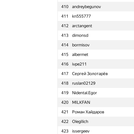
410
andreybegunov
411
kn555777
412
arctangent
413
dimonsd
414
bormisov
415
albermet
416
ivpe211
417
Сергей Золотарёв
418
ruslan02129
419
Nidental.Egor
420
MILKFAN
421
Роман Хайдаров
422
OlegIlich
№
Қатысушы
423
issergeev