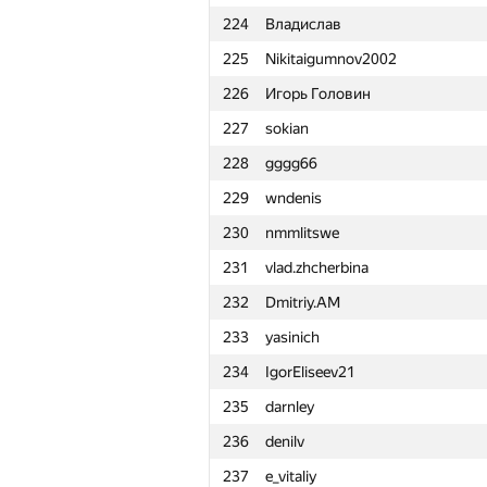
224
Владислав
201
ariacas
225
Nikitaigumnov2002
202
konst-dav
226
Игорь Головин
203
Валера Камеко
227
sokian
204
Антон Ермилов
228
gggg66
205
Unkoll
229
wndenis
206
Nikola021296
230
nmmlitswe
207
f1x3d
231
vlad.zhcherbina
208
dirtymew
232
Dmitriy.AM
209
Dmytro Soboliev
233
yasinich
210
nikita.leventiev
234
IgorEliseev21
211
mporuchikov
235
darnley
212
Mephistophel.6
236
denilv
213
将人 山川
237
e_vitaliy
214
Влад Гаврилов