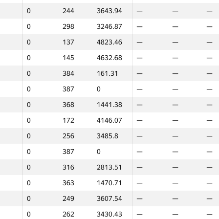
0
244
3643.94
—
—
—
0
35
8553.08
—
—
—
0
298
3246.87
—
—
—
0
387
0
—
—
—
0
137
4823.46
—
—
—
0
219
3760.9
—
—
—
0
145
4632.68
—
—
—
0
47
8348.21
—
—
—
0
384
161.31
—
—
—
0
128
5039.53
—
—
—
0
387
0
—
—
—
0
254
3514.17
—
—
—
0
368
1441.38
—
—
—
0
283
3310.1
—
—
—
0
172
4146.07
—
—
—
0
264
3399.66
—
—
—
0
256
3485.8
—
—
—
0
297
3259.96
—
—
—
0
387
0
—
—
—
0
387
0
—
—
—
0
316
2813.51
—
—
—
0
210
3793.27
—
—
—
0
363
1470.71
—
—
—
0
344
1556.11
—
—
—
0
249
3607.54
—
—
—
0
163
4255.27
—
—
—
0
262
3430.43
—
—
—
0
387
0
—
—
—