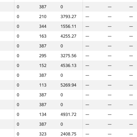
0
387
0
—
—
—
0
210
3793.27
—
—
—
0
344
1556.11
—
—
—
0
163
4255.27
—
—
—
0
387
0
—
—
—
0
295
3275.56
—
—
—
0
152
4536.13
—
—
—
0
387
0
—
—
—
0
113
5269.94
—
—
—
0
387
0
—
—
—
0
387
0
—
—
—
0
134
4931.72
—
—
—
0
387
0
—
—
—
1
2
0
323
2408.75
—
—
—
GP30
Place
Score
GP30
Place
Scor