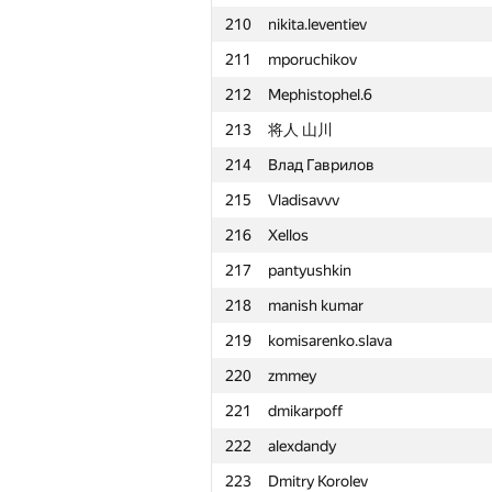
210
nikita.leventiev
211
mporuchikov
212
Mephistophel.6
213
将人 山川
214
Влад Гаврилов
215
Vladisavvv
216
Xellos
217
pantyushkin
218
manish kumar
219
komisarenko.slava
220
zmmey
221
dmikarpoff
222
alexdandy
#
Participant
223
Dmitry Korolev