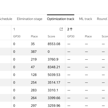
Schedule
Elimination stage
Optimization track
ML track
Round 
1
2
GP30
Place
Score
GP30
Place
Scor
0
35
8553.08
—
—
—
0
387
0
—
—
—
0
219
3760.9
—
—
—
0
47
8348.21
—
—
—
0
128
5039.53
—
—
—
0
254
3514.17
—
—
—
0
283
3310.1
—
—
—
0
264
3399.66
—
—
—
0
297
3259.96
—
—
—