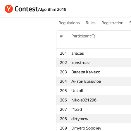
Algorithm 2018
Regulations
Rules
Registration
#
Participant
201
ariacas
202
konst-dav
203
Валера Камеко
204
Антон Ермилов
205
Unkoll
206
Nikola021296
207
f1x3d
208
dirtymew
209
Dmytro Soboliev