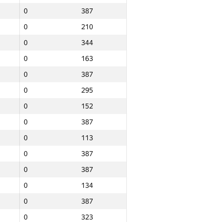
0
387
0
210
0
344
0
163
0
387
0
295
0
152
0
387
0
113
0
387
0
387
0
134
0
387
Total
0
323
e
NGP30 Sum
Min place