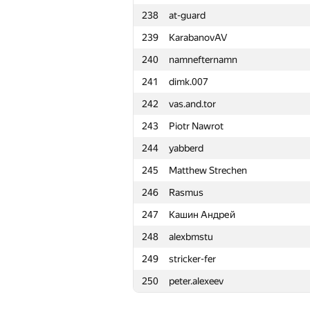
238
at-guard
215
Vladisavvv
239
KarabanovAV
216
Xellos
240
namnefternamn
217
pantyushkin
241
dimk.007
218
manish kumar
242
vas.and.tor
219
komisarenko.slava
243
Piotr Nawrot
220
zmmey
244
yabberd
221
dmikarpoff
245
Matthew Strechen
222
alexdandy
246
Rasmus
223
Dmitry Korolev
247
Кашин Андрей
224
Владислав
248
alexbmstu
225
Nikitaigumnov2002
249
stricker-fer
226
Игорь Головин
250
peter.alexeev
227
sokian
228
gggg66