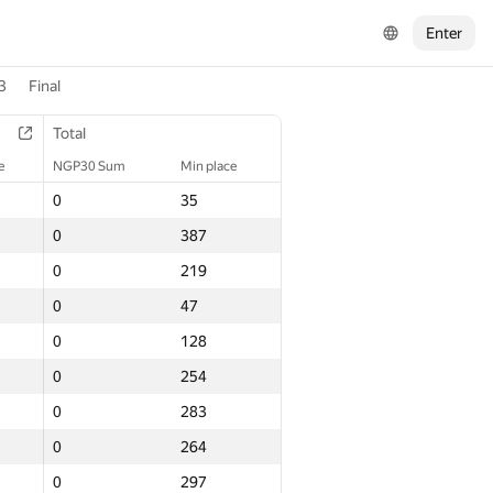
Enter
3
Final
Total
e
NGP30 Sum
Min place
0
35
0
387
0
219
0
47
0
128
0
254
0
283
0
264
0
297