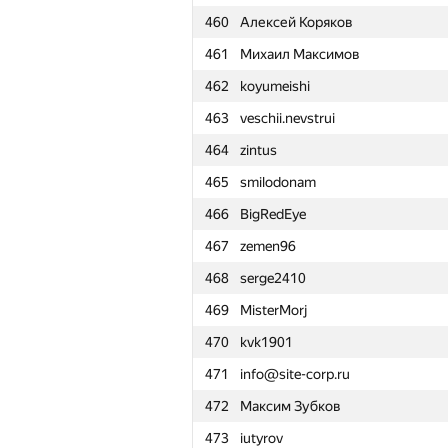
460
Алексей Коряков
461
Михаил Максимов
462
koyumeishi
463
veschii.nevstrui
464
zintus
465
smilodonam
466
BigRedEye
467
zemen96
468
serge2410
469
MisterMorj
470
kvk1901
471
info@site-corp.ru
472
Максим Зубков
№
Қатысушы
473
iutyrov