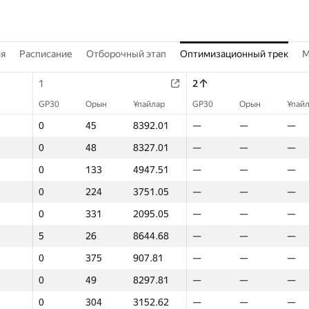
ия
Расписание
Отборочный этап
Оптимизационный трек
M
1
2
GP30
Орын
Ұпайлар
GP30
Орын
Ұпай
0
45
8392.01
—
—
—
0
48
8327.01
—
—
—
0
133
4947.51
—
—
—
0
224
3751.05
—
—
—
0
331
2095.05
—
—
—
5
26
8644.68
—
—
—
0
375
907.81
—
—
—
0
49
8297.81
—
—
—
0
304
3152.62
—
—
—