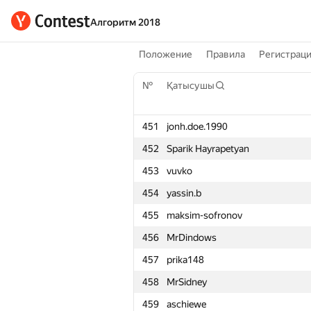
Алгоритм 2018
Положение
Правила
Регистрац
№
Қатысушы
451
jonh.doe.1990
452
Sparik Hayrapetyan
453
vuvko
454
yassin.b
455
maksim-sofronov
456
MrDindows
457
prika148
458
MrSidney
459
aschiewe