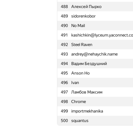
488
Алексей Пырко
465
smilodonam
489
sidorenkobor
466
BigRedEye
490
No Mail
467
zemen96
491
kashichkin@lyceum.yaconnect.c
468
serge2410
492
Steel Raven
469
MisterMorj
493
andrey@nehaychik.name
470
kvk1901
494
Вадим Бездушний
471
info@site-corp.ru
495
Anson Ho
472
Максим Зубков
496
Ivan
473
iutyrov
497
Ламбов Максим
474
Мокк Мокко
498
Chrome
475
Dr.ea.r
499
importmekhanika
476
archonoff
500
squantus
477
helgui
478
gonch4roff.s