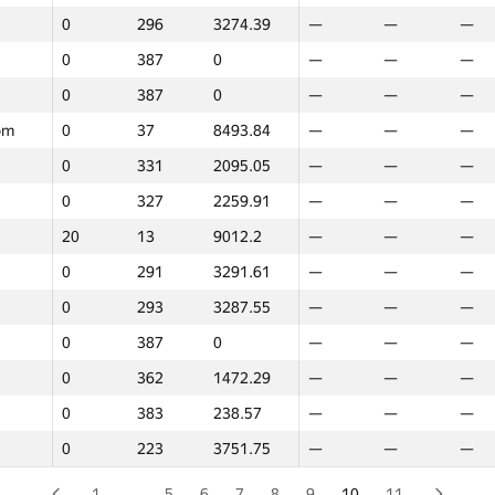
0
296
3274.39
—
—
—
0
305
3114.81
—
—
—
0
387
0
—
—
—
0
387
0
—
—
—
0
387
0
—
—
—
0
373
1288.42
—
—
—
om
0
37
8493.84
—
—
—
0
387
0
—
—
—
0
331
2095.05
—
—
—
0
72
7605.44
—
—
—
0
327
2259.91
—
—
—
2
29
8631.96
—
—
—
20
13
9012.2
—
—
—
0
387
0
—
—
—
0
291
3291.61
—
—
—
0
351
1485.56
—
—
—
0
293
3287.55
—
—
—
0
214
3776.41
—
—
—
0
387
0
—
—
—
0
214
3776.41
—
—
—
0
362
1472.29
—
—
—
0
387
0
—
—
—
0
383
238.57
—
—
—
0
169
4192.29
—
—
—
0
223
3751.75
—
—
—
0
267
3384.85
—
—
—
0
387
0
—
—
—
1
…
5
6
7
8
9
10
11