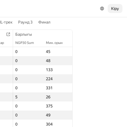
Кіру
L-трек
Раунд 3
Финал
Барлығы
лар
NGP30 Sum
Мин. орын
0
45
0
48
0
133
0
224
0
331
5
26
0
375
0
49
0
304