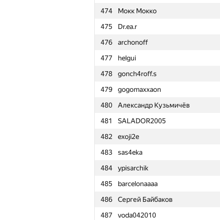
474
Мокк Мокко
451
jonh.doe.1990
475
Dr.ea.r
452
Sparik Hayrapetyan
476
archonoff
453
vuvko
477
helgui
454
yassin.b
478
gonch4roff.s
455
maksim-sofronov
479
gogomaxxaon
456
MrDindows
480
Александр Кузьмичёв
457
prika148
481
SALADOR2005
458
MrSidney
482
exoji2e
459
aschiewe
483
sas4eka
460
Алексей Коряков
484
ypisarchik
461
Михаил Максимов
485
barcelonaaaa
462
koyumeishi
486
Сергей Байбаков
463
veschii.nevstrui
487
voda042010
464
zintus