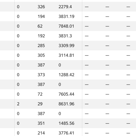
0
326
2279.4
—
—
—
0
194
3831.19
—
—
—
0
62
7848.01
—
—
—
0
192
3831.3
—
—
—
0
285
3309.99
—
—
—
0
305
3114.81
—
—
—
0
387
0
—
—
—
0
373
1288.42
—
—
—
0
387
0
—
—
—
0
72
7605.44
—
—
—
2
29
8631.96
—
—
—
0
387
0
—
—
—
0
351
1485.56
—
—
—
1
2
0
214
3776.41
—
—
—
GP30
Орын
Ұпайлар
GP30
Орын
Ұпай