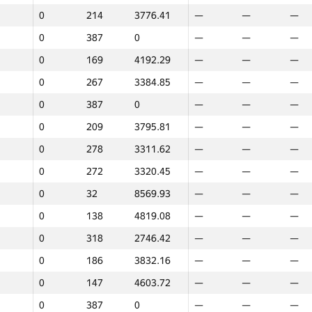
0
214
3776.41
—
—
—
0
45
8392.01
—
—
—
0
387
0
—
—
—
0
48
8327.01
—
—
—
0
169
4192.29
—
—
—
0
133
4947.51
—
—
—
0
267
3384.85
—
—
—
0
224
3751.05
—
—
—
0
387
0
—
—
—
0
331
2095.05
—
—
—
0
209
3795.81
—
—
—
5
26
8644.68
—
—
—
0
278
3311.62
—
—
—
0
375
907.81
—
—
—
0
272
3320.45
—
—
—
0
49
8297.81
—
—
—
0
32
8569.93
—
—
—
0
304
3152.62
—
—
—
0
138
4819.08
—
—
—
0
326
2279.4
—
—
—
0
318
2746.42
—
—
—
0
194
3831.19
—
—
—
0
186
3832.16
—
—
—
0
62
7848.01
—
—
—
0
147
4603.72
—
—
—
0
192
3831.3
—
—
—
0
387
0
—
—
—
0
285
3309.99
—
—
—