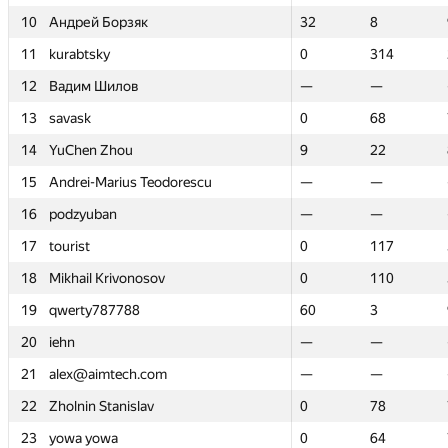
10
10
Андрей Борзяк
Андрей Борзяк
32
32
8
8
11
11
kurabtsky
kurabtsky
0
0
314
314
12
12
Вадим Шилов
Вадим Шилов
—
—
—
—
13
13
savask
savask
0
0
68
68
14
14
YuChen Zhou
YuChen Zhou
9
9
22
22
15
15
Andrei-Marius Teodorescu
Andrei-Marius Teodorescu
—
—
—
—
16
16
podzyuban
podzyuban
—
—
—
—
17
17
tourist
tourist
0
0
117
117
18
18
Mikhail Krivonosov
Mikhail Krivonosov
0
0
110
110
19
19
qwerty787788
qwerty787788
60
60
3
3
20
20
iehn
iehn
—
—
—
—
21
21
alex@aimtech.com
alex@aimtech.com
—
—
—
—
22
22
Zholnin Stanislav
Zholnin Stanislav
0
0
78
78
23
23
yowa yowa
yowa yowa
0
0
64
64