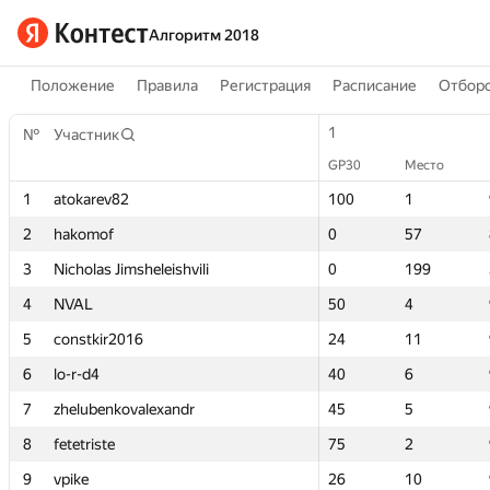
Алгоритм 2018
Положение
Правила
Регистрация
Расписание
Отборо
1
1
№
№
Участник
Участник
GP30
GP30
Место
Место
1
1
atokarev82
atokarev82
100
100
1
1
2
2
hakomof
hakomof
0
0
57
57
3
3
Nicholas Jimsheleishvili
Nicholas Jimsheleishvili
0
0
199
199
4
4
NVAL
NVAL
50
50
4
4
5
5
constkir2016
constkir2016
24
24
11
11
6
6
lo-r-d4
lo-r-d4
40
40
6
6
7
7
zhelubenkovalexandr
zhelubenkovalexandr
45
45
5
5
8
8
fetetriste
fetetriste
75
75
2
2
9
9
vpike
vpike
26
26
10
10