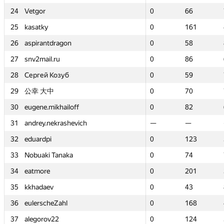
24
24
Vetgor
Vetgor
0
0
66
66
25
25
kasatky
kasatky
0
0
161
161
26
26
aspirantdragon
aspirantdragon
0
0
58
58
27
27
snv2mail.ru
snv2mail.ru
0
0
86
86
28
28
Сергей Козуб
Сергей Козуб
0
0
59
59
29
29
公幸 大中
公幸 大中
0
0
70
70
30
30
eugene.mikhailoff
eugene.mikhailoff
0
0
82
82
31
31
andrey.nekrashevich
andrey.nekrashevich
—
—
—
—
32
32
eduardpi
eduardpi
0
0
123
123
33
33
Nobuaki Tanaka
Nobuaki Tanaka
0
0
74
74
34
34
eatmore
eatmore
0
0
201
201
35
35
kkhadaev
kkhadaev
0
0
43
43
36
36
eulerscheZahl
eulerscheZahl
0
0
168
168
37
37
alegorov22
alegorov22
0
0
124
124