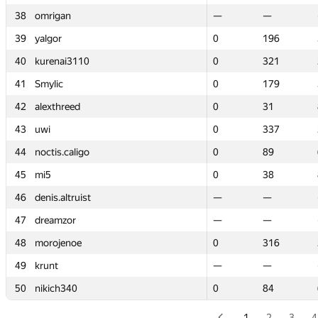
38
38
omrigan
omrigan
—
—
—
—
39
39
yalgor
yalgor
0
0
196
196
40
40
kurenai3110
kurenai3110
0
0
321
321
41
41
Smylic
Smylic
0
0
179
179
42
42
alexthreed
alexthreed
0
0
31
31
43
43
uwi
uwi
0
0
337
337
44
44
noctis.caligo
noctis.caligo
0
0
89
89
45
45
mi5
mi5
0
0
38
38
46
46
denis.altruist
denis.altruist
—
—
—
—
47
47
dreamzor
dreamzor
—
—
—
—
48
48
morojenoe
morojenoe
0
0
316
316
49
49
krunt
krunt
—
—
—
—
50
50
nikich340
nikich340
0
0
84
84
1
2
3
4