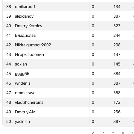
38
38
dmikarpoff
dmikarpoff
0
0
134
134
39
39
alexdandy
alexdandy
0
0
387
387
40
40
Dmitry Korolev
Dmitry Korolev
0
0
323
323
41
41
Владислав
Владислав
0
0
244
244
42
42
Nikitaigumnov2002
Nikitaigumnov2002
0
0
298
298
43
43
Игорь Головин
Игорь Головин
0
0
137
137
44
44
sokian
sokian
0
0
145
145
45
45
gggg66
gggg66
0
0
384
384
46
46
wndenis
wndenis
0
0
387
387
47
47
nmmlitswe
nmmlitswe
0
0
368
368
48
48
vlad.zhcherbina
vlad.zhcherbina
0
0
172
172
49
49
Dmitriy.AM
Dmitriy.AM
0
0
256
256
50
50
yasinich
yasinich
0
0
387
387
1
2
3
4