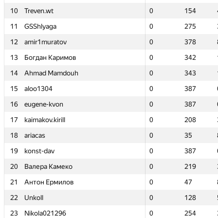
10
10
Treven.wt
Treven.wt
0
0
154
154
11
11
GSShlyaga
GSShlyaga
0
0
275
275
12
12
amir1muratov
amir1muratov
0
0
378
378
13
13
Богдан Каримов
Богдан Каримов
0
0
342
342
14
14
Ahmad Mamdouh
Ahmad Mamdouh
0
0
343
343
15
15
aloo1304
aloo1304
0
0
387
387
16
16
eugene-kvon
eugene-kvon
0
0
387
387
17
17
kaimakov.kirill
kaimakov.kirill
0
0
208
208
18
18
ariacas
ariacas
0
0
35
35
19
19
konst-dav
konst-dav
0
0
387
387
20
20
Валера Камеко
Валера Камеко
0
0
219
219
21
21
Антон Ермилов
Антон Ермилов
0
0
47
47
22
22
Unkoll
Unkoll
0
0
128
128
23
23
Nikola021296
Nikola021296
0
0
254
254