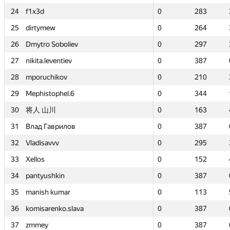
24
24
f1x3d
f1x3d
0
0
283
283
25
25
dirtymew
dirtymew
0
0
264
264
26
26
Dmytro Soboliev
Dmytro Soboliev
0
0
297
297
27
27
nikita.leventiev
nikita.leventiev
0
0
387
387
28
28
mporuchikov
mporuchikov
0
0
210
210
29
29
Mephistophel.6
Mephistophel.6
0
0
344
344
30
30
将人 山川
将人 山川
0
0
163
163
31
31
Влад Гаврилов
Влад Гаврилов
0
0
387
387
32
32
Vladisavvv
Vladisavvv
0
0
295
295
33
33
Xellos
Xellos
0
0
152
152
34
34
pantyushkin
pantyushkin
0
0
387
387
35
35
manish kumar
manish kumar
0
0
113
113
36
36
komisarenko.slava
komisarenko.slava
0
0
387
387
37
37
zmmey
zmmey
0
0
387
387