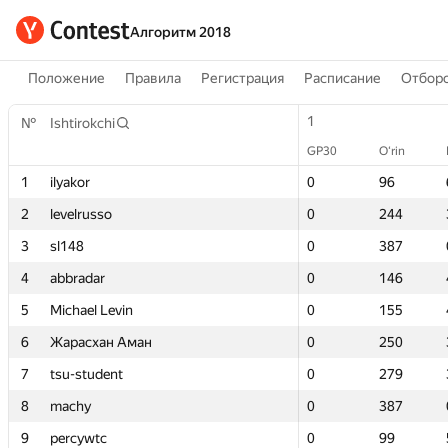
Алгоритм 2018
Положение
Правила
Регистрация
Расписание
Отборо
1
1
№
№
Ishtirokchi
Ishtirokchi
GP30
GP30
O‘rin
O‘rin
1
1
ilyakor
ilyakor
0
0
96
96
2
2
levelrusso
levelrusso
0
0
244
244
3
3
sl148
sl148
0
0
387
387
4
4
abbradar
abbradar
0
0
146
146
5
5
Michael Levin
Michael Levin
0
0
155
155
6
6
Жарасхан Аман
Жарасхан Аман
0
0
250
250
7
7
tsu-student
tsu-student
0
0
279
279
8
8
machy
machy
0
0
387
387
9
9
percywtc
percywtc
0
0
99
99