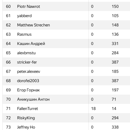
60
60
Piotr Nawrot
Piotr Nawrot
0
0
150
150
61
61
yabberd
yabberd
0
0
105
105
62
62
Matthew Strechen
Matthew Strechen
0
0
148
148
63
63
Rasmus
Rasmus
0
0
136
136
64
64
Кашин Андрей
Кашин Андрей
0
0
331
331
65
65
alexbmstu
alexbmstu
0
0
284
284
66
66
stricker-fer
stricker-fer
0
0
387
387
67
67
peter.alexeev
peter.alexeev
0
0
185
185
68
68
dorofei2003
dorofei2003
0
0
387
387
69
69
Егор Горнак
Егор Горнак
0
0
197
197
70
70
Аникушин Антон
Аникушин Антон
0
0
71
71
71
71
FallenTurret
FallenTurret
18
18
14
14
72
72
RiskyKing
RiskyKing
0
0
294
294
73
73
Jeffrey Ho
Jeffrey Ho
0
0
338
338