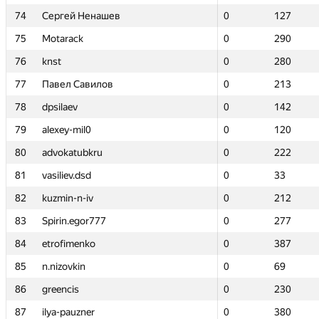
74
74
Сергей Ненашев
Сергей Ненашев
0
0
127
127
75
75
Motarack
Motarack
0
0
290
290
76
76
knst
knst
0
0
280
280
77
77
Павел Савилов
Павел Савилов
0
0
213
213
78
78
dpsilaev
dpsilaev
0
0
142
142
79
79
alexey-mil0
alexey-mil0
0
0
120
120
80
80
advokatubkru
advokatubkru
0
0
222
222
81
81
vasiliev.dsd
vasiliev.dsd
0
0
33
33
82
82
kuzmin-n-iv
kuzmin-n-iv
0
0
212
212
83
83
Spirin.egor777
Spirin.egor777
0
0
277
277
84
84
etrofimenko
etrofimenko
0
0
387
387
85
85
n.nizovkin
n.nizovkin
0
0
69
69
86
86
greencis
greencis
0
0
230
230
87
87
ilya-pauzner
ilya-pauzner
0
0
380
380