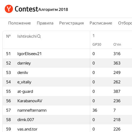
Алгоритм 2018
Положение
Правила
Регистрация
Расписание
Отборо
1
1
№
№
Ishtirokchi
Ishtirokchi
GP30
GP30
O‘rin
O‘rin
51
51
IgorEliseev21
IgorEliseev21
0
0
316
316
52
52
darnley
darnley
0
0
363
363
53
53
denilv
denilv
0
0
249
249
54
54
e_vitaliy
e_vitaliy
0
0
262
262
55
55
at-guard
at-guard
0
0
387
387
56
56
KarabanovAV
KarabanovAV
0
0
236
236
57
57
namnefternamn
namnefternamn
36
36
7
7
58
58
dimk.007
dimk.007
0
0
218
218
59
59
vas.and.tor
vas.and.tor
0
0
226
226