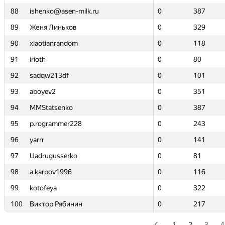
88
88
ishenko@asen-milk.ru
ishenko@asen-milk.ru
0
0
387
387
89
89
Женя Линьков
Женя Линьков
0
0
329
329
90
90
xiaotianrandom
xiaotianrandom
0
0
118
118
91
91
irioth
irioth
0
0
80
80
92
92
sadqw213df
sadqw213df
0
0
101
101
93
93
aboyev2
aboyev2
0
0
351
351
94
94
MMStatsenko
MMStatsenko
0
0
387
387
95
95
p.rogrammer228
p.rogrammer228
0
0
243
243
96
96
yarrr
yarrr
0
0
141
141
97
97
Uadrugusserko
Uadrugusserko
0
0
81
81
98
98
a.karpov1996
a.karpov1996
0
0
116
116
99
99
kotofeya
kotofeya
0
0
322
322
100
100
Виктор Рябинин
Виктор Рябинин
0
0
217
217
1
2
3
4