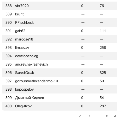
388
388
sbt7020
sbt7020
0
0
76
76
389
389
krunt
krunt
—
—
—
—
390
390
PFischbeck
PFischbeck
—
—
—
—
391
391
gab62
gab62
0
0
111
111
392
392
marcose18
marcose18
—
—
—
—
393
393
limaevav
limaevav
0
0
258
258
394
394
developer.oleg
developer.oleg
—
—
—
—
395
395
andrey.nekrashevich
andrey.nekrashevich
—
—
—
—
396
396
Saeed.Odak
Saeed.Odak
0
0
325
325
397
397
gorbunov.alexander.mo-10
gorbunov.alexander.mo-10
0
0
50
50
398
398
kupospelov
kupospelov
—
—
—
—
399
399
Дмитрий Кидяев
Дмитрий Кидяев
0
0
54
54
400
400
Oleg-Ilkov
Oleg-Ilkov
0
0
287
287
1
…
5
6