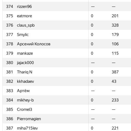
374
374
rizzen96
rizzen96
—
—
—
—
375
375
eatmore
eatmore
0
0
201
201
376
376
claus_spb
claus_spb
0
0
328
328
377
377
Smylic
Smylic
0
0
179
179
378
378
Арсений Колосов
Арсений Колосов
0
0
106
106
379
379
mankaze
mankaze
0
0
115
115
380
380
jajack000
jajack000
—
—
—
—
381
381
Thariq N
Thariq N
0
0
387
387
382
382
kkhadaev
kkhadaev
0
0
43
43
383
383
Артём
Артём
—
—
—
—
384
384
mikhey-b
mikhey-b
0
0
233
233
385
385
Cromel3
Cromel3
—
—
—
—
386
386
Pierromagien
Pierromagien
—
—
—
—
387
387
miha715lev
miha715lev
0
0
221
221