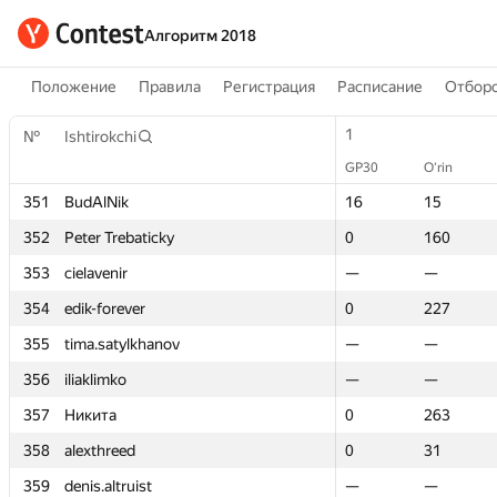
Алгоритм 2018
Положение
Правила
Регистрация
Расписание
Отборо
1
1
№
№
Ishtirokchi
Ishtirokchi
GP30
GP30
O‘rin
O‘rin
351
351
BudAlNik
BudAlNik
16
16
15
15
352
352
Peter Trebaticky
Peter Trebaticky
0
0
160
160
353
353
cielavenir
cielavenir
—
—
—
—
354
354
edik-forever
edik-forever
0
0
227
227
355
355
tima.satylkhanov
tima.satylkhanov
—
—
—
—
356
356
iliaklimko
iliaklimko
—
—
—
—
357
357
Никита
Никита
0
0
263
263
358
358
alexthreed
alexthreed
0
0
31
31
359
359
denis.altruist
denis.altruist
—
—
—
—