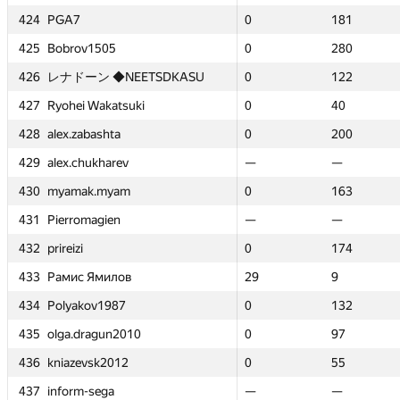
424
424
424
424
PGA7
PGA7
PGA7
PGA7
0
0
181
181
0
0
0
0
3884.67
3884.67
181
181
181
181
0
0
425
425
425
425
Bobrov1505
Bobrov1505
Bobrov1505
Bobrov1505
0
0
280
280
0
0
0
0
3310.16
3310.16
280
280
280
280
0
0
ETSDKASU
ETSDKASU
426
426
426
426
レナドーン ◆NEETSDKASU
レナドーン ◆NEETSDKASU
レナドーン ◆NEETSDKASU
レナドーン ◆NEETSDKASU
0
0
122
122
0
0
0
0
5107.43
5107.43
122
122
122
122
0
0
i
i
427
427
427
427
Ryohei Wakatsuki
Ryohei Wakatsuki
Ryohei Wakatsuki
Ryohei Wakatsuki
0
0
40
40
0
0
0
0
8425.72
8425.72
40
40
40
40
0
0
428
428
428
428
alex.zabashta
alex.zabashta
alex.zabashta
alex.zabashta
0
0
200
200
0
0
0
0
3823.88
3823.88
200
200
200
200
0
0
429
429
429
429
alex.chukharev
alex.chukharev
alex.chukharev
alex.chukharev
—
—
—
—
—
—
—
—
—
—
—
—
—
—
0
0
430
430
430
430
myamak.myam
myamak.myam
myamak.myam
myamak.myam
0
0
163
163
0
0
0
0
4255.27
4255.27
163
163
163
163
0
0
431
431
431
431
Pierromagien
Pierromagien
Pierromagien
Pierromagien
—
—
—
—
—
—
—
—
—
—
—
—
—
—
0
0
432
432
432
432
prireizi
prireizi
prireizi
prireizi
0
0
174
174
0
0
0
0
3982.79
3982.79
174
174
174
174
0
0
433
433
433
433
Рамис Ямилов
Рамис Ямилов
Рамис Ямилов
Рамис Ямилов
29
29
9
9
29
29
29
29
9160.97
9160.97
9
9
9
9
0
0
434
434
434
434
Polyakov1987
Polyakov1987
Polyakov1987
Polyakov1987
0
0
132
132
0
0
0
0
4968.25
4968.25
132
132
132
132
0
0
0
0
435
435
435
435
olga.dragun2010
olga.dragun2010
olga.dragun2010
olga.dragun2010
0
0
97
97
0
0
0
0
6065.24
6065.24
97
97
97
97
0
0
436
436
436
436
kniazevsk2012
kniazevsk2012
kniazevsk2012
kniazevsk2012
0
0
55
55
0
0
0
0
8147.7
8147.7
55
55
55
55
0
0
437
437
437
437
inform-sega
inform-sega
inform-sega
inform-sega
—
—
—
—
—
—
—
—
—
—
—
—
—
—
0
0