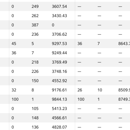
0
249
3607.54
—
—
—
0
262
3430.43
—
—
—
0
387
0
—
—
—
0
236
3706.62
—
—
—
45
5
9297.53
36
7
8643.
36
7
9249.44
—
—
—
0
218
3769.49
—
—
—
0
226
3748.16
—
—
—
0
150
4552.92
—
—
—
32
8
9176.61
26
10
8509.
100
1
9844.13
100
1
8749.
0
105
5413.23
—
—
—
0
148
4566.61
—
—
—
1
2
0
136
4828.07
—
—
—
GP30
Орын
Ұпайлар
GP30
Орын
Ұпайла