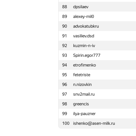
88
dpsilaev
65
namnefternamn
89
alexey-mil0
66
dimk.007
90
advokatubkru
67
vas.and.tor
91
vasiliev.dsd
68
Piotr Nawrot
92
kuzmin-n-iv
69
Андрей Борзяк
93
Spirin.egor777
70
atokarev82
94
etrofimenko
71
yabberd
95
fetetriste
72
Matthew Strechen
96
n.nizovkin
73
Rasmus
97
snv2mail.ru
74
Кашин Андрей
98
greencis
75
alexbmstu
99
ilya-pauzner
76
stricker-fer
100
ishenko@asen-milk.ru
77
peter.alexeev
78
dorofei2003