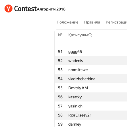
Алгоритм 2018
Положение
Правила
Регистрац
№
Қатысушы
51
gggg66
52
wndenis
53
nmmlitswe
54
vlad.zhcherbina
55
Dmitriy.AM
56
kasatky
57
yasinich
58
IgorEliseev21
59
darnley