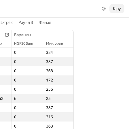
Кіру
L-трек
Раунд 3
Финал
Барлығы
р
NGP30 Sum
Мин. орын
0
384
0
387
0
368
0
172
0
256
52
6
25
0
387
0
316
0
363