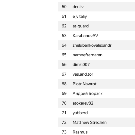
60
denilv
61
e_vitaliy
62
at-guard
63
KarabanovAV
64
zhelubenkovalexandr
65
namnefternamn
66
dimk.007
67
vas.and.tor
68
Piotr Nawrot
69
Андрей Борзяк
70
atokarev82
71
yabberd
72
Matthew Strechen
№
Қатысушы
73
Rasmus