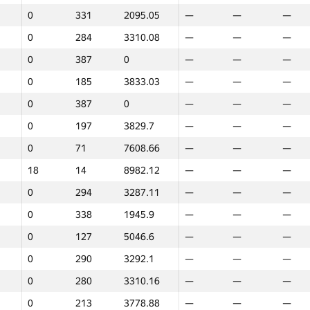
0
331
2095.05
—
—
—
0
384
161.31
—
—
—
0
284
3310.08
—
—
—
0
387
0
—
—
—
0
387
0
—
—
—
0
368
1441.38
—
—
—
0
185
3833.03
—
—
—
0
172
4146.07
—
—
—
0
387
0
—
—
—
0
256
3485.8
—
—
—
0
197
3829.7
—
—
—
0
161
4304.89
6
25
8080.
0
71
7608.66
—
—
—
0
387
0
—
—
—
18
14
8982.12
—
—
—
0
316
2813.51
—
—
—
0
294
3287.11
—
—
—
0
363
1470.71
—
—
—
0
338
1945.9
—
—
—
0
249
3607.54
—
—
—
0
127
5046.6
—
—
—
0
262
3430.43
—
—
—
0
290
3292.1
—
—
—
0
387
0
—
—
—
0
280
3310.16
—
—
—
0
236
3706.62
—
—
—
0
213
3778.88
—
—
—
45
5
9297.53
36
7
8643.