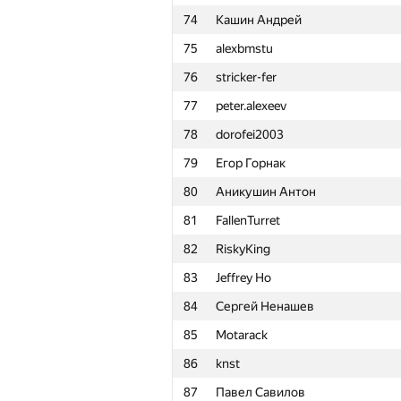
74
Кашин Андрей
51
gggg66
75
alexbmstu
52
wndenis
76
stricker-fer
53
nmmlitswe
77
peter.alexeev
54
vlad.zhcherbina
78
dorofei2003
55
Dmitriy.AM
79
Егор Горнак
56
kasatky
80
Аникушин Антон
57
yasinich
81
FallenTurret
58
IgorEliseev21
82
RiskyKing
59
darnley
83
Jeffrey Ho
60
denilv
84
Сергей Ненашев
61
e_vitaliy
85
Motarack
62
at-guard
86
knst
63
KarabanovAV
87
Павел Савилов
64
zhelubenkovalexandr