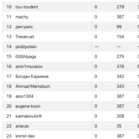
10
10
tsu-student
tsu-student
0
0
279
279
11
11
machy
machy
0
0
387
387
12
12
percywtc
percywtc
0
0
99
99
13
13
Treven.wt
Treven.wt
0
0
154
154
14
14
podzyuban
podzyuban
—
—
—
—
15
15
GSShlyaga
GSShlyaga
0
0
275
275
16
16
amir1muratov
amir1muratov
0
0
378
378
17
17
Богдан Каримов
Богдан Каримов
0
0
342
342
18
18
Ahmad Mamdouh
Ahmad Mamdouh
0
0
343
343
19
19
aloo1304
aloo1304
0
0
387
387
20
20
eugene-kvon
eugene-kvon
0
0
387
387
21
21
kaimakov.kirill
kaimakov.kirill
0
0
208
208
22
22
ariacas
ariacas
0
0
35
35
23
23
konst-dav
konst-dav
0
0
387
387