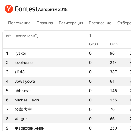
Алгоритм 2018
Положение
Правила
Регистрация
Расписание
Отборо
1
1
№
№
Ishtirokchi
Ishtirokchi
GP30
GP30
O‘rin
O‘rin
B
B
1
1
ilyakor
ilyakor
0
0
96
96
2
2
levelrusso
levelrusso
0
0
244
244
3
3
sl148
sl148
0
0
387
387
4
4
yowa yowa
yowa yowa
0
0
64
64
5
5
abbradar
abbradar
0
0
146
146
6
6
Michael Levin
Michael Levin
0
0
155
155
7
7
公幸 大中
公幸 大中
0
0
70
70
8
8
Vetgor
Vetgor
0
0
66
66
9
9
Жарасхан Аман
Жарасхан Аман
0
0
250
250