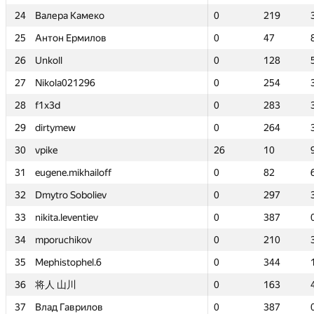
24
24
Валера Камеко
Валера Камеко
0
0
219
219
25
25
Антон Ермилов
Антон Ермилов
0
0
47
47
26
26
Unkoll
Unkoll
0
0
128
128
27
27
Nikola021296
Nikola021296
0
0
254
254
28
28
f1x3d
f1x3d
0
0
283
283
29
29
dirtymew
dirtymew
0
0
264
264
30
30
vpike
vpike
26
26
10
10
31
31
eugene.mikhailoff
eugene.mikhailoff
0
0
82
82
32
32
Dmytro Soboliev
Dmytro Soboliev
0
0
297
297
33
33
nikita.leventiev
nikita.leventiev
0
0
387
387
34
34
mporuchikov
mporuchikov
0
0
210
210
35
35
Mephistophel.6
Mephistophel.6
0
0
344
344
36
36
将人 山川
将人 山川
0
0
163
163
37
37
Влад Гаврилов
Влад Гаврилов
0
0
387
387