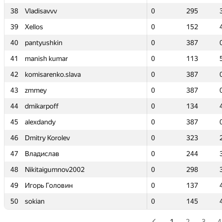
38
38
Vladisavvv
Vladisavvv
0
0
295
295
39
39
Xellos
Xellos
0
0
152
152
40
40
pantyushkin
pantyushkin
0
0
387
387
41
41
manish kumar
manish kumar
0
0
113
113
42
42
komisarenko.slava
komisarenko.slava
0
0
387
387
43
43
zmmey
zmmey
0
0
387
387
44
44
dmikarpoff
dmikarpoff
0
0
134
134
45
45
alexdandy
alexdandy
0
0
387
387
46
46
Dmitry Korolev
Dmitry Korolev
0
0
323
323
47
47
Владислав
Владислав
0
0
244
244
48
48
Nikitaigumnov2002
Nikitaigumnov2002
0
0
298
298
49
49
Игорь Головин
Игорь Головин
0
0
137
137
50
50
sokian
sokian
0
0
145
145
1
2
3
4