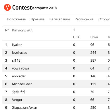
Алгоритм 2018
Положение
Правила
Регистрация
Расписание
Отборо
1
1
№
№
Қатысушы
Қатысушы
GP30
GP30
Орын
Орын
Ұ
Ұ
1
1
ilyakor
ilyakor
0
0
96
96
6
6
2
2
levelrusso
levelrusso
0
0
244
244
3
3
3
3
sl148
sl148
0
0
387
387
0
0
4
4
yowa yowa
yowa yowa
0
0
64
64
7
7
5
5
abbradar
abbradar
0
0
146
146
4
4
6
6
Michael Levin
Michael Levin
0
0
155
155
4
4
7
7
公幸 大中
公幸 大中
0
0
70
70
7
7
8
8
Vetgor
Vetgor
0
0
66
66
7
7
9
9
Жарасхан Аман
Жарасхан Аман
0
0
250
250
3
3