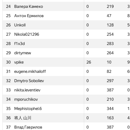
24
24
Валера Камеко
Валера Камеко
0
0
219
219
3
3
25
25
Антон Ермилов
Антон Ермилов
0
0
47
47
8
8
26
26
Unkoll
Unkoll
0
0
128
128
5
5
27
27
Nikola021296
Nikola021296
0
0
254
254
3
3
28
28
f1x3d
f1x3d
0
0
283
283
3
3
29
29
dirtymew
dirtymew
0
0
264
264
3
3
30
30
vpike
vpike
26
26
10
10
9
9
31
31
eugene.mikhailoff
eugene.mikhailoff
0
0
82
82
6
6
32
32
Dmytro Soboliev
Dmytro Soboliev
0
0
297
297
3
3
33
33
nikita.leventiev
nikita.leventiev
0
0
387
387
0
0
34
34
mporuchikov
mporuchikov
0
0
210
210
3
3
35
35
Mephistophel.6
Mephistophel.6
0
0
344
344
1
1
36
36
将人 山川
将人 山川
0
0
163
163
4
4
37
37
Влад Гаврилов
Влад Гаврилов
0
0
387
387
0
0